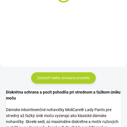
inkontinenčné (10ks)
Do košíka
7,70 €
Cena za kus: 0,320 €
Do košíka
Cena za kus: 0,770€
Zobraziť všetky súvisiace produkty
Diskrétna ochrana a pocit pohodlia pri strednom a ťažkom úniku
moču
Dámske inkontinenčné nohavičky MoliCare® Lady Pants pre
stredný až ťažký únik moču vyzerajú ako klasické dámske
nohavičky. Skvele sedí, sú maximálne diskrétne a motív ružových