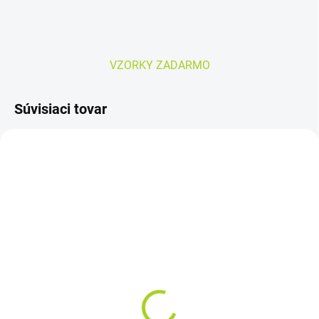
VZORKY ZADARMO
Súvisiaci tovar
SKLADOM
MOMENTÁLNE NEDOSTUPNÉ
Seni SAN Prima
Nateen Combi MAXI veľ.
vkladacie plienky - 30ks
M – plienky
9,60 €