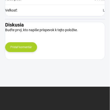
Veľkosť
:
L
Diskusia
Buďte prvý, kto napíše príspevok k tejto položke.
Pridať komentár
Z
á
p
ä