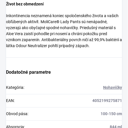
Život bez obmedzení
Inkontinencia neznamená koniec spoločenského života a vašich
obľúbených aktivít. MoliCare® Lady Pants sú nenápadné,
vyzerajú ako obyčajné spodné nohavičky. Priedušný materiál s
Aloe Vera zaistí pohodlie pri nosení a chráni pokožku pred
vznikom zaparenín. Antibakteriálny povrch ničí až 99,9% baktérií a
látka Odour Neutralizer pohltí prípadný zápach.
Dodatočné parametre
Kategória
:
Nohavičky
EAN
:
4052199275871
Obvod pása
:
100-150 cm
Absorpcia
:
844 ml