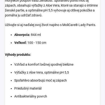
motýlikov podporí vašu ženskosť. Spoľahlivo pohltí moč aj
zápach, obsahujú výťažky z Aloe Vera, ktoré sa starajú o intímne
ženské partie, a optimálne pH 5,5 vyhovuje aj citlivej pokožke a
pomáha ju udržať zdravú.
Užívajte si aj naďalej svoj život naplno s MoliCare® Lady Pants.
Absorpcia:
844 ml
Veľkosť:
100 - 150 cm
Výhody produktu:
Vzhľad a komfort bežnej spodnej bielizne
Výťažky z Aloe Vera, optimálne pH 5,5
Spoľahlivo absorbujú moč aj zápach
Priedušný materiál
Antibakteriálny povrch