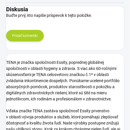
Diskusia
Buďte prvý, kto napíše príspevok k tejto položke.
Pridať komentár
TENA je značka spoločnosti Essity, poprednej globálnej
spoločnosti v oblasti hygieny a zdravia. S viac ako 60-ročnými
skúsenosťami je TENA celosvetovo značkou č.1* v oblasti
zvládania inkontinencie dospelých. Ponúkame ucelené portfólio
absorpčných pomôcok, produktov starostlivosti o pokožku a
digitálnych zdravotníckych riešení, ktoré sú šité na mieru
jednotlivcom, ich rodinám a profesionálom v zdravotníctve.
Vďaka značke TENA zastáva spoločnosť Essity prvenstvo
v oblasti vývoja produktov a služieb, ktoré pomáhajú zlepšovať
dôstojnosť a kvalitu života ľudí. Naše výrobky postupne znižujú
našu uhlíkovú stopu. Krok za krokom chránime nielen ľudí, ale aj