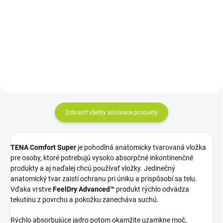
Do košíka
Do košíka
Cena kus: 0,72€
Cena za kus: 1,55€
Zobraziť všetky súvisiace produkty
TENA Comfort Super
je pohodlná anatomicky tvarovaná vložka
pre osoby, ktoré potrebujú vysoko absorpčné inkontinenčné
produkty a aj naďalej chcú používať vložky. Jedinečný
anatomický tvar zaistí ochranu pri úniku a prispôsobí sa telu.
Vďaka vrstve
FeelDry Advanced™
produkt rýchlo odvádza
tekutinu z povrchu a pokožku zanecháva suchú.
Rýchlo absorbujúce jadro potom okamžite uzamkne moč,