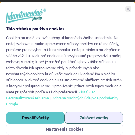
Asi najlepšia kvalita s akou som sa stretol. Príjemné na dotyk a
Zav
nepretekajú po stranách.
Táto stránka používa cookies
KONTAKT
Cookies sú malé textové súbory ukladané do Vášho zariadenia. Na
našej webovej stránke spracúvame súbory cookies na rôzne účely,
primárne pre nevyhnutnú funkcionalitu našej stránky a na zlepšenie
info
@
inkontinencneplienky.sk
Vášho zážitku. Niektoré cookies sú nevyhnutné pre prevádzku našej
webovej stránky, ktoré je možné používať aj bez Vášho súhlasu, z
+421 948 864 624
tohto dôvodu ich spracúvame vždy. V prípade iných ako
nevyhnutných cookies budú Vaše cookies ukladané iba s Vaším
súhlasom. Niektoré cookies sú tu umiestnené službami tretích strán,
s ktorými spolupracujeme. Spracúvanie jednotlivých typov cookies si
viete prispôsobiť podľa Vašich preferencií.
Zistiť viac
|
Personalizovaná reklama
|
Ochrana osobných údajov a podmienky
Google
Copyright 2026
Inkontinencneplienky.sk
. Všetky práva vyhradené.
Upraviť
Povoliť všetky
Zakázať všetky
nastavenie cookies
Nastavenia cookies
Vytvoril Shoptet