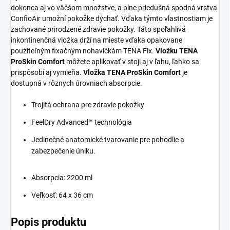
dokonca aj vo väčšom množstve, a plne priedušná spodná vrstva
ConfioAir umožní pokožke dýchať. Vďaka týmto vlastnostiam je
zachované prirodzené zdravie pokožky. Táto spoľahlivá
inkontinenčná vložka drží na mieste vďaka opakovane
použiteľným fixačným nohavičkám TENA Fix.
Vložku TENA
ProSkin Comfort
môžete aplikovať v stoji aj v ľahu, ľahko sa
prispôsobí aj vymieňa.
Vložka TENA ProSkin Comfort
je
dostupná v rôznych úrovniach absorpcie.
Trojitá ochrana pre zdravie pokožky
FeelDry Advanced™ technológia
Jedinečné anatomické tvarovanie pre pohodlie a
zabezpečenie úniku.
Absorpcia: 2200 ml
Veľkosť:
64 x 36 cm
Popis produktu