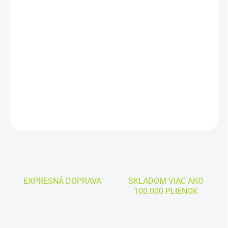
DORUČIŤ DO:
7.8.2026
−
+
Pridať do košíka
Cena za kus:
0,530
€
DETAILNÉ INFORMÁCIE
OPÝTAŤ SA
EXPRESNÁ DOPRAVA
SKLADOM VIAC AKO
100.000 PLIENOK