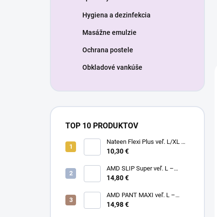
Hygiena a dezinfekcia
Masážne emulzie
Ochrana postele
Obkladové vankúše
TOP 10 PRODUKTOV
Nateen Flexi Plus veľ. L/XL –
nohavičky plienkové (10ks)
10,30 €
AMD SLIP Super veľ. L –
14,80 €
inkontinenčné plienky (20ks)
AMD PANT MAXI veľ. L –
14,98 €
plienkové nohavičky (14ks)