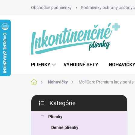
Prejsť
Obchodné podmienky
Podmienky ochrany osobnýc
na
obsah
PLIENKY
VÝHODNÉ SETY
NOHAVIČK
Domov
Nohavičky
MoliCare Premium lady pants 
B
Kategórie
o
Preskočiť
č
kategórie
n
Plienky
ý
Denné plienky
p