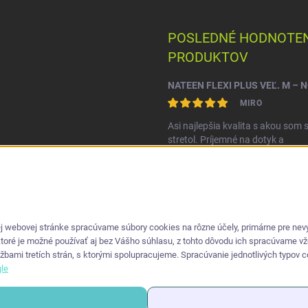
POSLEDNÉ HODNOTEN
PRODUKTOV
MIRO
Asi najlepšia kvalita s akou som 
stretol. Príjemné na dotyk a
nepretekajú po stranách.
 webovej stránke spracúvame súbory cookies na rôzne účely, primárne pre nevyh
ktoré je možné používať aj bez Vášho súhlasu, z tohto dôvodu ich spracúvame v
ami tretích strán, s ktorými spolupracujeme. Spracúvanie jednotlivých typov coo
le