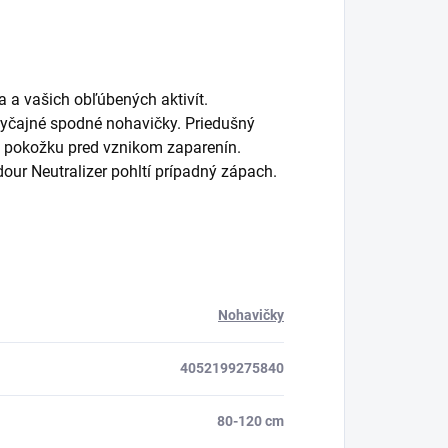
 a vašich obľúbených aktivít.
yčajné spodné nohavičky. Priedušný
áni pokožku pred vznikom zaparenín.
dour Neutralizer pohltí prípadný zápach.
Nohavičky
4052199275840
80-120 cm