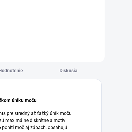
ena:
cena:
Do košíka
Do košíka
ena za kus: 0,55€
Cena za kus:
0,530€
Hodnotenie
Diskusia
ťažkom úniku moču
s pre stredný až ťažký únik moču
 sú maximálne diskrétne a motív
o pohltí moč aj zápach, obsahujú