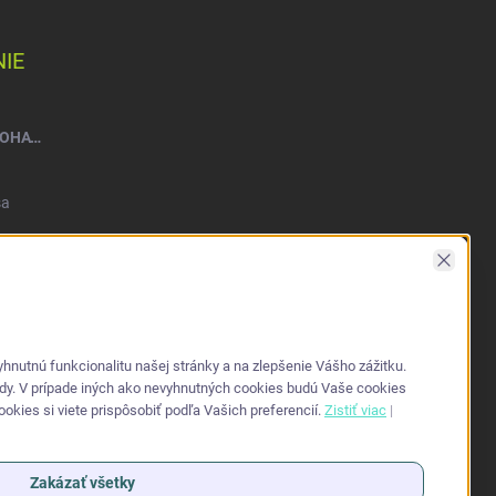
IE
NATEEN FLEXI PLUS VEĽ. M – NOHAVIČKY PLIENKOVÉ (10KS)
sa
Zavrieť
nutnú funkcionalitu našej stránky a na zlepšenie Vášho zážitku.
ždy. V prípade iných ako nevyhnutných cookies budú Vaše cookies
kies si viete prispôsobiť podľa Vašich preferencií.
Zistiť viac
|
Zakázať všetky