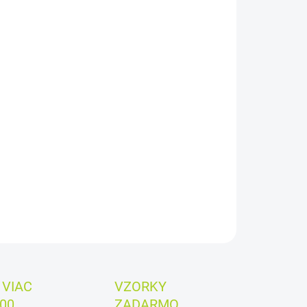
:
EME DORUČIŤ
8.2026
−
+
Pridať do košíka
 za kus:
1,4€
ILNÉ INFORMÁCIE
OPÝTAŤ SA
VIAC
VZORKY
00
ZADARMO