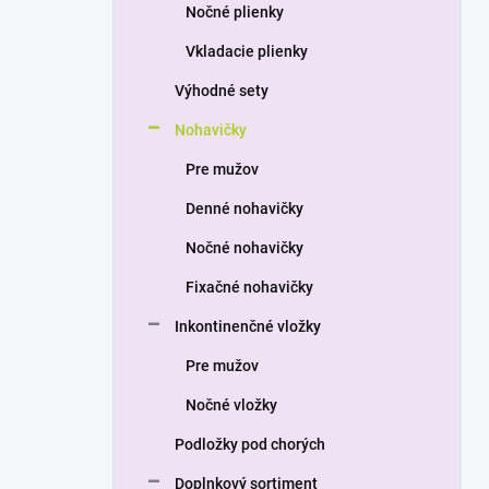
a
Nočné plienky
n
Vkladacie plienky
e
l
Výhodné sety
Nohavičky
Pre mužov
Denné nohavičky
Nočné nohavičky
Fixačné nohavičky
Inkontinenčné vložky
Pre mužov
Nočné vložky
Podložky pod chorých
Doplnkový sortiment