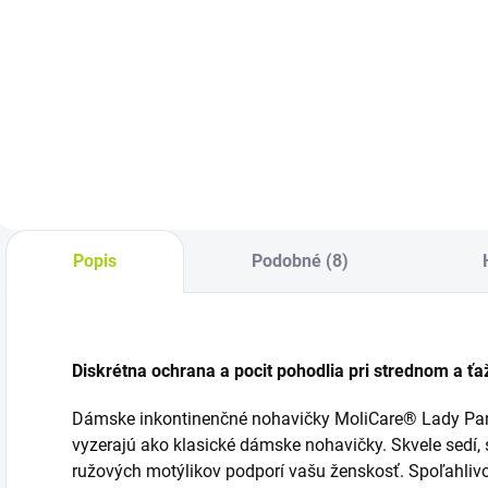
c
Detail
Cena za kus: 0,42 €
Cena za kus: od
C
0,680€
Popis
Podobné (8)
Diskrétna ochrana a pocit pohodlia pri strednom a 
Dámske inkontinenčné nohavičky MoliCare® Lady Pant
vyzerajú ako klasické dámske nohavičky. Skvele sedí,
ružových motýlikov podporí vašu ženskosť. Spoľahliv