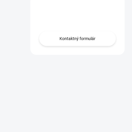
Máte otázku?
Obráťte sa na nás.
Kontaktný formulár