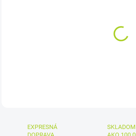
cena
MÔŽ
DO:
11.
Cena
DETA
EXPRESNÁ
SKLADOM 
DOPRAVA
AKO 100.0