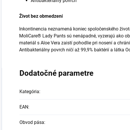
Antibakteriálny povrch
Život bez obmedzení
Inkontinencia neznamená koniec spoločenského života
MoliCare® Lady Pants sú nenápadné, vyzerajú ako ob
materiál s Aloe Vera zaistí pohodlie pri nosení a chr
Antibakteriálny povrch ničí až 99,9% baktérií a látka O
Dodatočné parametre
Kategória
:
EAN
:
Obvod pása
: