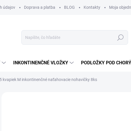
h údajov
Doprava a platba
BLOG
Kontakty
Moja objed
Hľadať
Y
INKONTINENČNÉ VLOŽKY
PODLOŽKY POD CHOR
5 kvapiek M inkontinenčné naťahovacie nohavičky 8ks
Neohodnotené
Podrobnosti hodnotenia
ZNAČKA:
HARTM
11
10,
Jedn
SK