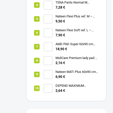
TENA Pants Normal M
naťahovacie inkontinenčné
7,28 €
nohavičky 1x10ks
Nateen Flexi Plus veľ. M –
nohavičky plienkové (10ks)
9,50 €
Nateen Flexi Soft veľ. L –
nohavičky plienkové (10ks)
7,90 €
AMD PAD Super 60x90 cm
podložka pod pacienta (30ks)
18,90 €
MoliCare Premium lady pad 3
kvapky inkontinenčné vložky
2,16 €
12ks
Nateen MATI Plus 60x90 cm
podložka pod pacienta (10ks)
6,90 €
DEPEND MAXIMUM
inkontinenčné vložky pre ženy,
2,64 €
12,5x34cm, savosť 953ml,
6ks