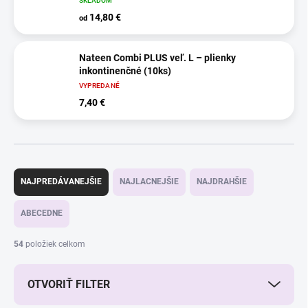
SKLADOM
14,80 €
od
Nateen Combi PLUS veľ. L – plienky
inkontinenčné (10ks)
VYPREDANÉ
7,40 €
R
a
NAJPREDÁVANEJŠIE
NAJLACNEJŠIE
NAJDRAHŠIE
d
e
ABECEDNE
n
i
54
položiek celkom
e
p
r
OTVORIŤ FILTER
o