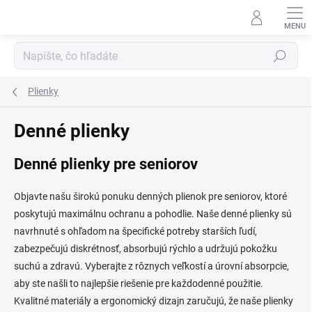
Prejsť
na
obsah
Hľadať
Plienky
Denné plienky
Denné plienky pre seniorov
Objavte našu širokú ponuku denných plienok pre seniorov, ktoré
poskytujú maximálnu ochranu a pohodlie. Naše denné plienky sú
navrhnuté s ohľadom na špecifické potreby starších ľudí,
zabezpečujú diskrétnosť, absorbujú rýchlo a udržujú pokožku
suchú a zdravú. Vyberajte z rôznych veľkostí a úrovní absorpcie,
aby ste našli to najlepšie riešenie pre každodenné použitie.
Kvalitné materiály a ergonomický dizajn zaručujú, že naše plienky