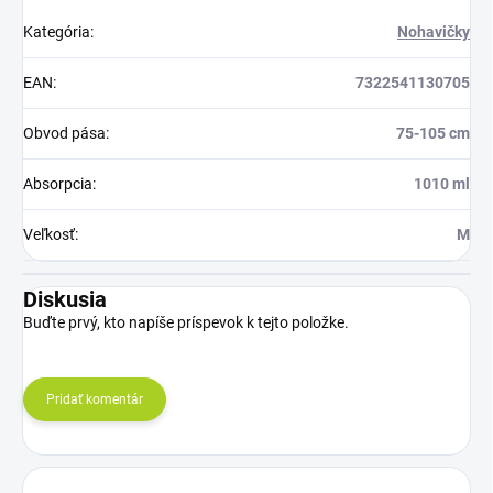
Kategória
:
Nohavičky
EAN
:
7322541130705
Obvod pása
:
75-105 cm
Absorpcia
:
1010 ml
Veľkosť
:
M
Diskusia
Buďte prvý, kto napíše príspevok k tejto položke.
Pridať komentár