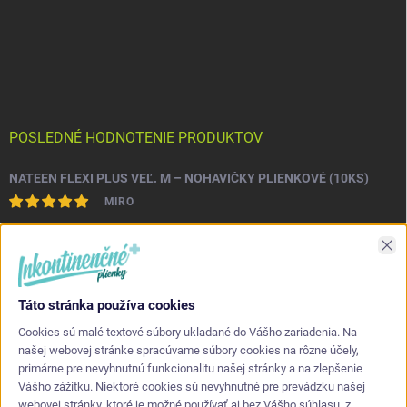
POSLEDNÉ HODNOTENIE PRODUKTOV
NATEEN FLEXI PLUS VEĽ. M – NOHAVIČKY PLIENKOVÉ (10KS)
MIRO
Asi najlepšia kvalita s akou som sa stretol. Príjemné na dotyk a
Zav
nepretekajú po stranách.
Táto stránka používa cookies
KONTAKT
Cookies sú malé textové súbory ukladané do Vášho zariadenia. Na
našej webovej stránke spracúvame súbory cookies na rôzne účely,
primárne pre nevyhnutnú funkcionalitu našej stránky a na zlepšenie
info
@
inkontinencneplienky.sk
Vášho zážitku. Niektoré cookies sú nevyhnutné pre prevádzku našej
webovej stránky, ktoré je možné používať aj bez Vášho súhlasu, z