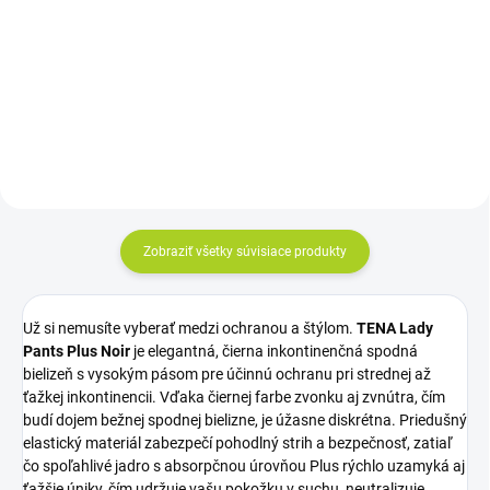
cena:
Cena za kus: 0,590 €
Do košíka
Cena za kus: 0,55€
Zobraziť všetky súvisiace produkty
Už si nemusíte vyberať medzi ochranou a štýlom.
TENA Lady
Pants Plus Noir
je elegantná, čierna inkontinenčná spodná
bielizeň s vysokým pásom pre účinnú ochranu pri strednej až
ťažkej inkontinencii. Vďaka čiernej farbe zvonku aj zvnútra, čím
budí dojem bežnej spodnej bielizne, je úžasne diskrétna. Priedušný
elastický materiál zabezpečí pohodlný strih a bezpečnosť, zatiaľ
čo spoľahlivé jadro s absorpčnou úrovňou Plus rýchlo uzamyká aj
ťažšie úniky, čím udržuje vašu pokožku v suchu, neutralizuje