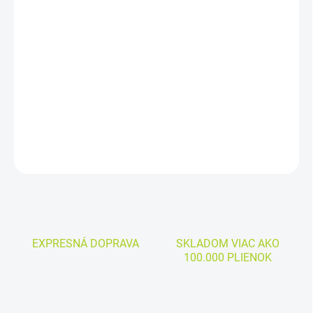
Jednotková
MOMENTÁLNE NEDOSTUPNÉ
cena:
−
+
Pridať do košíka
Cena za kus:
0,80€
DETAILNÉ INFORMÁCIE
OPÝTAŤ SA
EXPRESNÁ DOPRAVA
SKLADOM VIAC AKO
100.000 PLIENOK