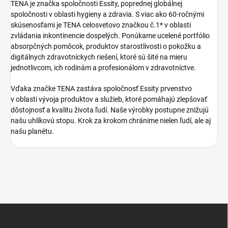
TENA je značka spoločnosti Essity, poprednej globálnej
spoločnosti v oblasti hygieny a zdravia. S viac ako 60-ročnými
skúsenosťami je TENA celosvetovo značkou č.1* v oblasti
zvládania inkontinencie dospelých. Ponúkame ucelené portfólio
absorpčných pomôcok, produktov starostlivosti o pokožku a
digitálnych zdravotníckych riešení, ktoré sú šité na mieru
jednotlivcom, ich rodinám a profesionálom v zdravotníctve.
Vďaka značke TENA zastáva spoločnosť Essity prvenstvo
v oblasti vývoja produktov a služieb, ktoré pomáhajú zlepšovať
dôstojnosť a kvalitu života ľudí. Naše výrobky postupne znižujú
našu uhlíkovú stopu. Krok za krokom chránime nielen ľudí, ale aj
našu planétu.
Z
á