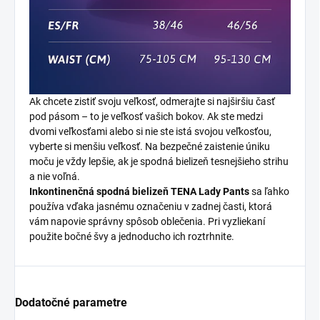
Ak chcete zistiť svoju veľkosť, odmerajte si najširšiu časť
pod pásom – to je veľkosť vašich bokov. Ak ste medzi
dvomi veľkosťami alebo si nie ste istá svojou veľkosťou,
vyberte si menšiu veľkosť. Na bezpečné zaistenie úniku
moču je vždy lepšie, ak je spodná bielizeň tesnejšieho strihu
a nie voľná.
Inkontinenčná spodná bielizeň TENA Lady Pants
sa ľahko
používa vďaka jasnému označeniu v zadnej časti, ktorá
vám napovie správny spôsob oblečenia. Pri vyzliekaní
použite bočné švy a jednoducho ich roztrhnite.
Dodatočné parametre