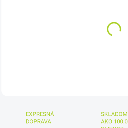
cena
SK
MÔŽ
DO:
11.
Cena
DETA
EXPRESNÁ
SKLADOM 
DOPRAVA
AKO 100.0