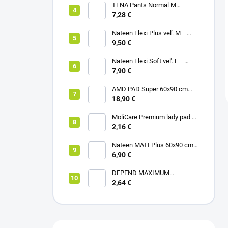
TENA Pants Normal M
naťahovacie inkontinenčné
7,28 €
nohavičky 1x10ks
Nateen Flexi Plus veľ. M –
nohavičky plienkové (10ks)
9,50 €
Nateen Flexi Soft veľ. L –
nohavičky plienkové (10ks)
7,90 €
AMD PAD Super 60x90 cm
podložka pod pacienta (30ks)
18,90 €
MoliCare Premium lady pad 3
kvapky inkontinenčné vložky
2,16 €
12ks
Nateen MATI Plus 60x90 cm
podložka pod pacienta (10ks)
6,90 €
DEPEND MAXIMUM
inkontinenčné vložky pre ženy,
2,64 €
12,5x34cm, savosť 953ml,
6ks