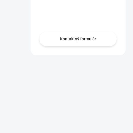
Máte otázku?
Obráťte sa na nás.
Kontaktný formulár