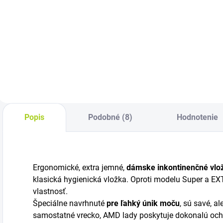
cena:
Do košíka
Umývacia pena
V
TENA ProSkin je
T
Cena za kus:
jemná alternatíva k
W
0,520€
umývaniu mydlom
u
a vodou a je ideálna
p
na časté čistenie,
k
najmä pri
a
inkontinenčnej
d
starostlivosti.
n
Popis
Podobné (8)
Hodnotenie
p
Ergonomické, extra jemné,
dámske inkontinenčné vl
klasická hygienická vložka.
Oproti modelu Super a EX
vlastnosť.
Špeciálne navrhnuté
pre ľahký únik moču
, sú savé, a
samostatné vrecko, AMD lady poskytuje dokonalú ochr