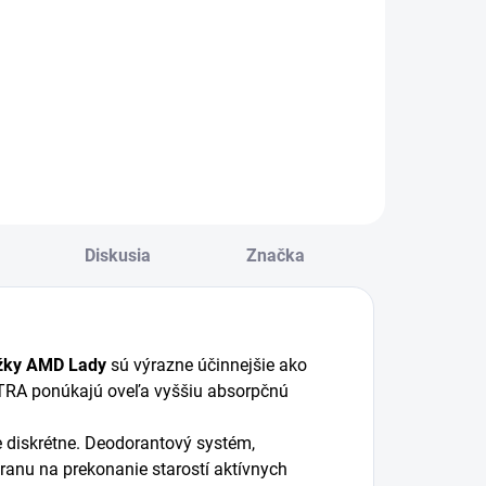
lhčené utierky
ENA ProSkin Wet
ipe sú vlhčené
tierky vo veľkosti
re dospelých,
toré čistia, chránia
 hydratujú
okonca aj tú
ajcitlivejšiu
Diskusia
Značka
okožku.
ožky AMD Lady
sú výrazne účinnejšie ako
TRA ponúkajú oveľa vyššiu absorpčnú
le diskrétne. Deodorantový systém,
anu na prekonanie starostí aktívnych