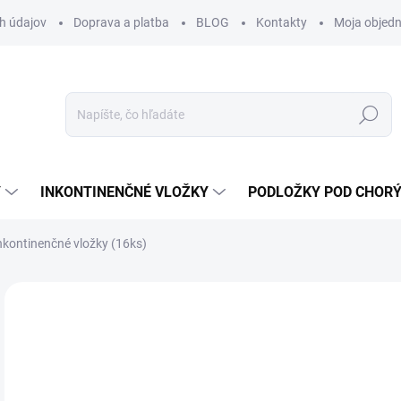
h údajov
Doprava a platba
BLOG
Kontakty
Moja objed
Hľadať
Y
INKONTINENČNÉ VLOŽKY
PODLOŽKY POD CHOR
kontinenčné vložky (16ks)
Neohodnotené
Podrobnosti hodnotenia
ZNAČKA:
AMD
3,
3,6
Jedn
0,24 