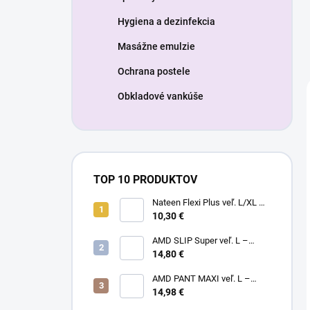
Hygiena a dezinfekcia
Masážne emulzie
Ochrana postele
Obkladové vankúše
TOP 10 PRODUKTOV
Nateen Flexi Plus veľ. L/XL –
nohavičky plienkové (10ks)
10,30 €
AMD SLIP Super veľ. L –
14,80 €
inkontinenčné plienky (20ks)
AMD PANT MAXI veľ. L –
14,98 €
plienkové nohavičky (14ks)