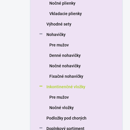
a
Nočné plienky
n
Vkladacie plienky
e
l
Výhodné sety
Nohavičky
Pre mužov
Denné nohavičky
Nočné nohavičky
Fixačné nohavičky
Inkontinenčné vložky
Pre mužov
Nočné vložky
Podložky pod chorých
Doplnkový sortiment