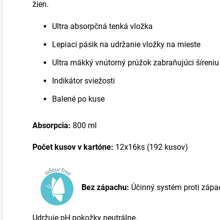
žien.
Ultra absorpčná tenká vložka
Lepiaci pásik na udržanie vložky na mieste
Ultra mäkký vnútorný prúžok zabraňujúci šíreniu 
Indikátor sviežosti
Balené po kuse
Absorpcia:
800 ml
Počet kusov v kartóne:
12x16ks (192 kusov)
Bez zápachu:
Účinný systém proti záp
Udržuje pH pokožky neutrálne.