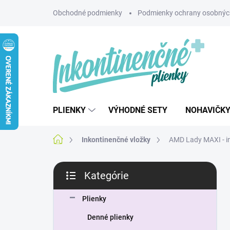
Prejsť
Obchodné podmienky
Podmienky ochrany osobnýc
na
obsah
PLIENKY
VÝHODNÉ SETY
NOHAVIČK
Domov
Inkontinenčné vložky
AMD Lady MAXI - in
B
Kategórie
o
Preskočiť
č
kategórie
n
Plienky
ý
Denné plienky
p