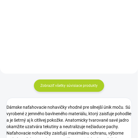
30ks (OTC)
Detail
Do košíka
Cena za kus: od 1,02€
Cena za kus: 0,80€
Zobraziť všetky súvisiace produkty
Dámske naťahovacie nohavičky vhodné pre silnejší únik moču. Sú
vyrobené z jemného bavlneného materiálu, ktorý zaisťuje pohodlie
a je šetrný aj k citlivej pokožke. Anatomicky tvarované savé jadro
okamžite uzatvára tekutiny a neutralizuje nežiaduce pachy.
Naťahovacie nohavičky zaisťujú maximálnu ochranu, výborne