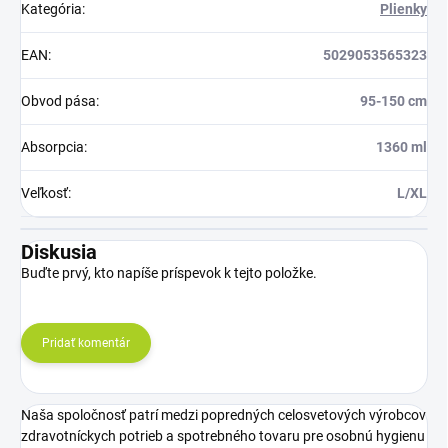
Kategória
:
Plienky
EAN
:
5029053565323
Obvod pása
:
95-150 cm
Absorpcia
:
1360 ml
Veľkosť
:
L/XL
Diskusia
Buďte prvý, kto napíše príspevok k tejto položke.
Pridať komentár
Naša spoločnosť patrí medzi popredných celosvetových výrobcov
zdravotníckych potrieb a spotrebného tovaru pre osobnú hygienu