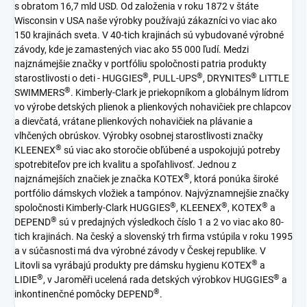
s obratom 16,7 mld USD. Od založenia v roku 1872 v štáte
Wisconsin v USA naše výrobky používajú zákazníci vo viac ako
150 krajinách sveta. V 40-tich krajinách sú vybudované výrobné
závody, kde je zamastených viac ako 55 000 ľudí. Medzi
najznámejšie značky v portfóliu spoločnosti patria produkty
®
®
®
starostlivosti o deti - HUGGIES
, PULL-UPS
, DRYNITES
LITTLE
®
SWIMMERS
. Kimberly-Clark je priekopníkom a globálnym lídrom
vo výrobe detských plienok a plienkových nohavičiek pre chlapcov
a dievčatá, vrátane plienkových nohavičiek na plávanie a
vlhčených obrúskov. Výrobky osobnej starostlivosti značky
®
KLEENEX
sú viac ako storočie obľúbené a uspokojujú potreby
spotrebiteľov pre ich kvalitu a spoľahlivosť. Jednou z
®
najznámejších značiek je značka KOTEX
, ktorá ponúka široké
portfólio dámskych vložiek a tampónov. Najvýznamnejšie značky
®
®
®
spoločnosti Kimberly-Clark HUGGIES
, KLEENEX
, KOTEX
a
®
DEPEND
sú v predajných výsledkoch číslo 1 a 2 vo viac ako 80-
tich krajinách. Na český a slovenský trh firma vstúpila v roku 1995
a v súčasnosti má dva výrobné závody v Českej republike. V
®
Litovli sa vyrábajú produkty pre dámsku hygienu KOTEX
a
®
®
LIDIE
, v Jaroměři ucelená rada detských výrobkov HUGGIES
a
®
inkontinenčné pomôcky DEPEND
.