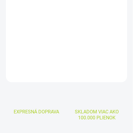
MÔŽEME
DORUČIŤ DO:
11.8.2026
−
+
Pridať do košíka
Cena kus: 0,82€
DETAILNÉ INFORMÁCIE
OPÝTAŤ SA
EXPRESNÁ DOPRAVA
SKLADOM VIAC AKO
100.000 PLIENOK