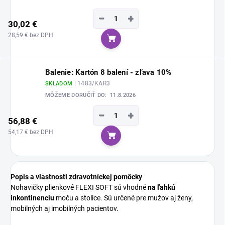
−
+
30,02 €
28,59 € bez DPH
Do košíka
Balenie: Kartón 8 balení - zľava 10%
| 1483/KAR3
SKLADOM
MÔŽEME DORUČIŤ DO:
11.8.2026
−
+
56,88 €
54,17 € bez DPH
Do košíka
Popis a vlastnosti zdravotníckej pomôcky
Nohavičky plienkové FLEXI SOFT sú vhodné
na ľahkú
inkontinenciu
moču a stolice. Sú určené pre mužov aj ženy,
mobilných aj imobilných pacientov.