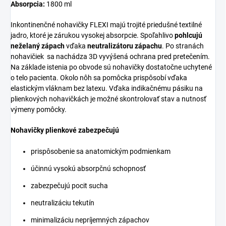
Absorpcia:
1800 ml
Inkontinenčné nohavičky FLEXI majú trojité priedušné textilné
jadro, ktoré je zárukou vysokej absorpcie. Spoľahlivo
pohlcujú
neželaný zápach
vďaka
neutralizátoru zápachu
. Po stranách
nohavičiek sa nachádza 3D vyvýšená ochrana pred pretečením.
Na základe istenia po obvode sú nohavičky dostatočne uchytené
o telo pacienta. Okolo nôh sa pomôcka prispôsobí vďaka
elastickým vláknam bez latexu. Vďaka indikačnému pásiku na
plienkových nohavičkách je možné skontrolovať stav a nutnosť
výmeny pomôcky.
Nohavičky plienkové zabezpečujú
prispôsobenie sa anatomickým podmienkam
účinnú vysokú absorpčnú schopnosť
zabezpečujú pocit sucha
neutralizáciu tekutín
minimalizáciu nepríjemných zápachov