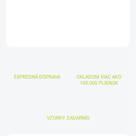
Cena za kus:
od
0,711€
DETAILNÉ INFORMÁCIE
OPÝTAŤ SA
EXPRESNÁ DOPRAVA
SKLADOM VIAC AKO
100.000 PLIENOK
VZORKY ZADARMO