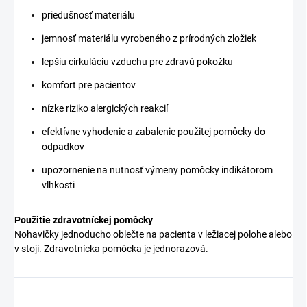
priedušnosť materiálu
jemnosť materiálu vyrobeného z prírodných zložiek
lepšiu cirkuláciu vzduchu pre zdravú pokožku
komfort pre pacientov
nízke riziko alergických reakcií
efektívne vyhodenie a zabalenie použitej pomôcky do
odpadkov
upozornenie na nutnosť výmeny pomôcky indikátorom
vlhkosti
Použitie zdravotníckej pomôcky
Nohavičky jednoducho oblečte na pacienta v ležiacej polohe alebo
v stoji. Zdravotnícka pomôcka je jednorazová.