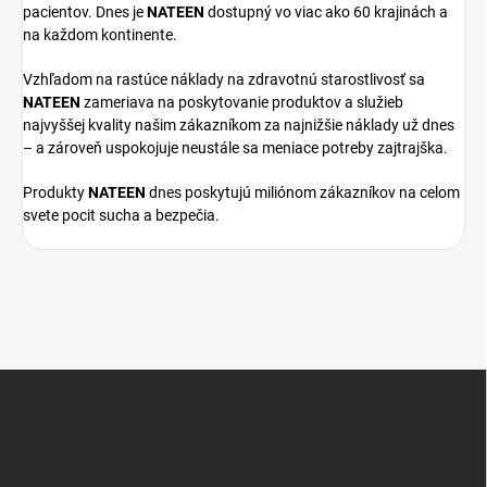
pacientov. Dnes je
NATEEN
dostupný vo viac ako 60 krajinách a
na každom kontinente.
Vzhľadom na rastúce náklady na zdravotnú starostlivosť sa
NATEEN
zameriava na poskytovanie produktov a služieb
najvyššej kvality našim zákazníkom za najnižšie náklady už dnes
– a zároveň uspokojuje neustále sa meniace potreby zajtrajška.
Produkty
NATEEN
dnes poskytujú miliónom zákazníkov na celom
svete pocit sucha a bezpečia.
Z
á
p
ä
t