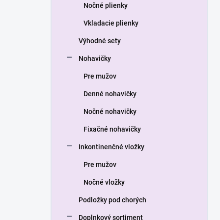
a
Nočné plienky
n
Vkladacie plienky
e
l
Výhodné sety
Nohavičky
Pre mužov
Denné nohavičky
Nočné nohavičky
Fixačné nohavičky
Inkontinenčné vložky
Pre mužov
Nočné vložky
Podložky pod chorých
Doplnkový sortiment