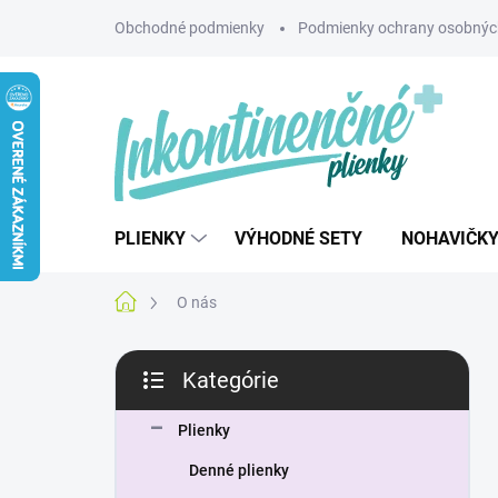
Prejsť
Obchodné podmienky
Podmienky ochrany osobnýc
na
obsah
PLIENKY
VÝHODNÉ SETY
NOHAVIČK
Domov
O nás
B
Kategórie
o
Preskočiť
č
kategórie
n
Plienky
ý
Denné plienky
p