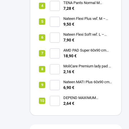
TENA Pants Normal M
naťahovacie inkontinenčné
7,28 €
nohavičky 1x10ks
Nateen Flexi Plus veľ. M –
nohavičky plienkové (10ks)
9,50 €
Nateen Flexi Soft veľ. L –
nohavičky plienkové (10ks)
7,90 €
AMD PAD Super 60x90 cm
podložka pod pacienta (30ks)
18,90 €
MoliCare Premium lady pad 3
kvapky inkontinenčné vložky
2,16 €
12ks
Nateen MATI Plus 60x90 cm
podložka pod pacienta (10ks)
6,90 €
DEPEND MAXIMUM
inkontinenčné vložky pre ženy,
2,64 €
12,5x34cm, savosť 953ml,
6ks