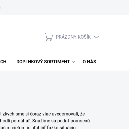
návka
PRÁZDNY KOŠÍK
NÁKUPNÝ
KOŠÍK
ÝCH
DOPLNKOVÝ SORTIMENT
O NÁS
MOJA OB
ízkych sme si čoraz viac uvedomovali, že
rozhodli pomáhať. Snažíme sa podať pomocnú
ašim cieľom je uľahčiť ťažkú situáciu