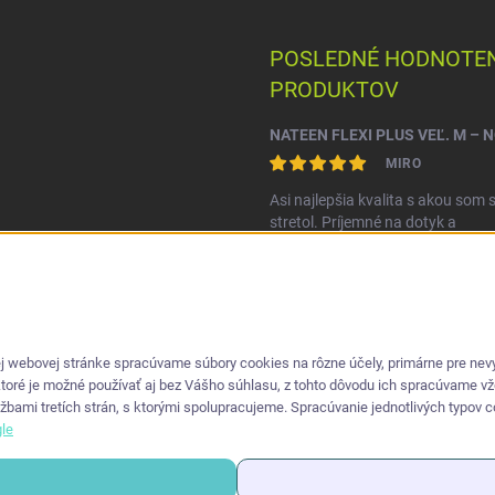
POSLEDNÉ HODNOTEN
PRODUKTOV
MIRO
Asi najlepšia kvalita s akou som 
stretol. Príjemné na dotyk a
nepretekajú po stranách.
 webovej stránke spracúvame súbory cookies na rôzne účely, primárne pre nevyh
ktoré je možné používať aj bez Vášho súhlasu, z tohto dôvodu ich spracúvame v
ami tretích strán, s ktorými spolupracujeme. Spracúvanie jednotlivých typov coo
le