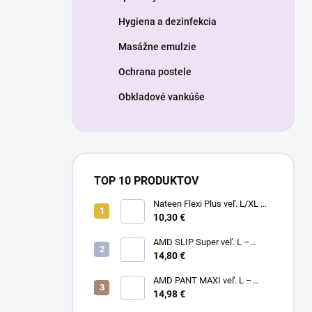
Hygiena a dezinfekcia
Masážne emulzie
Ochrana postele
Obkladové vankúše
TOP 10 PRODUKTOV
Nateen Flexi Plus veľ. L/XL –
nohavičky plienkové (10ks)
10,30 €
AMD SLIP Super veľ. L –
14,80 €
inkontinenčné plienky (20ks)
AMD PANT MAXI veľ. L –
14,98 €
plienkové nohavičky (14ks)