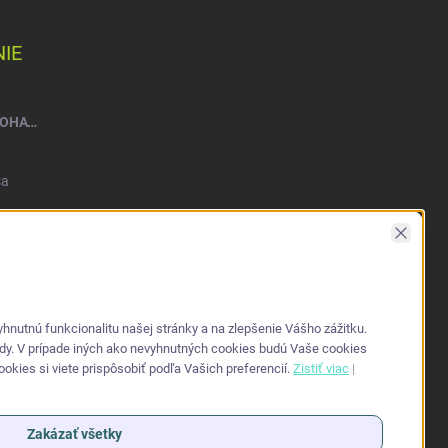
IE
NATEEN FLEXI PLUS VEĽ. M – NOHAVIČKY PLIENKOVÉ (10KS)
sa
Zavrieť
nutnú funkcionalitu našej stránky a na zlepšenie Vášho zážitku.
ždy. V prípade iných ako nevyhnutných cookies budú Vaše cookies
kies si viete prispôsobiť podľa Vašich preferencií.
Zistiť viac
|
Zakázať všetky