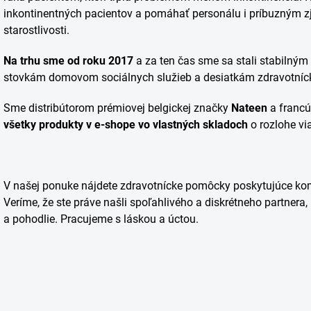
inkontinentných pacientov a pomáhať personálu i príbuzným z
starostlivosti.
Na trhu sme od roku 2017
a za ten čas sme sa stali stabilným
stovkám domovom sociálnych služieb a desiatkám zdravotníck
Sme distribútorom prémiovej belgickej značky
Nateen
a francú
všetky produkty v e-shope vo vlastných skladoch
o rozlohe vi
V našej ponuke nájdete zdravotnícke pomôcky poskytujúce komfo
Veríme, že ste práve našli spoľahlivého a diskrétneho partnera
a pohodlie. Pracujeme s láskou a úctou.