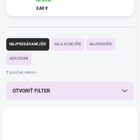
SKLADOM
3,60 €
R
a
NAJPREDÁVANEJŠIE
NAJLACNEJŠIE
NAJDRAHŠIE
d
e
ABECEDNE
n
i
7
položiek celkom
e
p
r
OTVORIŤ FILTER
o
d
V
u
ý
k
p
t
i
o
s
v