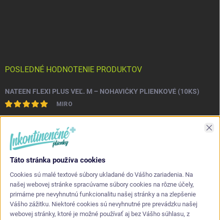
POSLEDNÉ HODNOTENIE PRODUKTOV
NATEEN FLEXI PLUS VEĽ. M – NOHAVIČKY PLIENKOVÉ (10KS)
MIRO
Asi najlepšia kvalita s akou som sa stretol. Príjemné na dotyk a
Zav
nepretekajú po stranách.
Táto stránka používa cookies
KONTAKT
Cookies sú malé textové súbory ukladané do Vášho zariadenia. Na
našej webovej stránke spracúvame súbory cookies na rôzne účely,
primárne pre nevyhnutnú funkcionalitu našej stránky a na zlepšenie
info
@
inkontinencneplienky.sk
Vášho zážitku. Niektoré cookies sú nevyhnutné pre prevádzku našej
webovej stránky, ktoré je možné používať aj bez Vášho súhlasu, z
+421 948 864 624