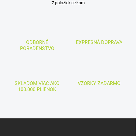
7
položiek celkom
O
v
l
á
d
a
c
ODBORNÉ
EXPRESNÁ DOPRAVA
i
PORADENSTVO
e
p
r
v
k
y
SKLADOM VIAC AKO
VZORKY ZADARMO
v
100.000 PLIENOK
ý
p
i
s
u
Z
á
p