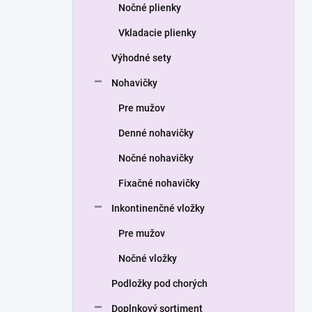
a
Nočné plienky
n
Vkladacie plienky
e
l
Výhodné sety
Nohavičky
Pre mužov
Denné nohavičky
Nočné nohavičky
Fixačné nohavičky
Inkontinenčné vložky
Pre mužov
Nočné vložky
Podložky pod chorých
Doplnkový sortiment