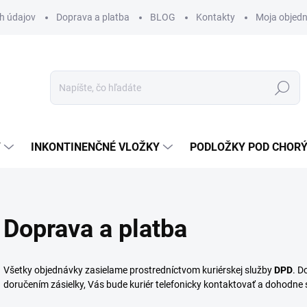
h údajov
Doprava a platba
BLOG
Kontakty
Moja objed
Hľadať
Y
INKONTINENČNÉ VLOŽKY
PODLOŽKY POD CHOR
Doprava a platba
Všetky objednávky zasielame prostredníctvom kuriérskej služby
DPD
. D
doručením zásielky, Vás bude kuriér telefonicky kontaktovať a dohodne s