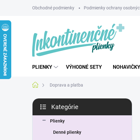
Prejsť
Obchodné podmienky
Podmienky ochrany osobnýc
na
obsah
PLIENKY
VÝHODNÉ SETY
NOHAVIČK
Domov
Doprava a platba
B
Kategórie
o
Preskočiť
č
kategórie
n
Plienky
ý
Denné plienky
p