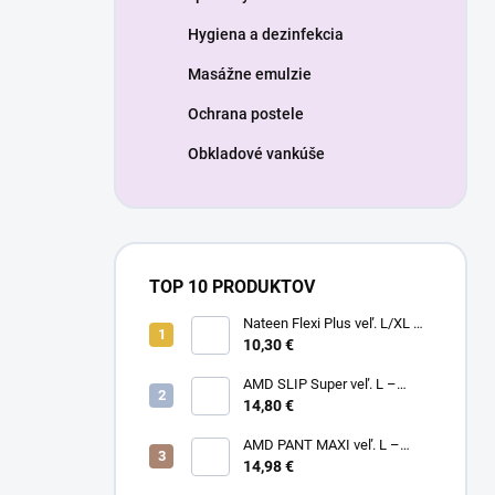
Hygiena a dezinfekcia
Masážne emulzie
Ochrana postele
Obkladové vankúše
TOP 10 PRODUKTOV
Nateen Flexi Plus veľ. L/XL –
nohavičky plienkové (10ks)
10,30 €
AMD SLIP Super veľ. L –
14,80 €
inkontinenčné plienky (20ks)
AMD PANT MAXI veľ. L –
14,98 €
plienkové nohavičky (14ks)