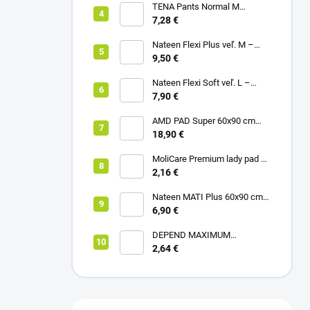
TENA Pants Normal M
naťahovacie inkontinenčné
7,28 €
nohavičky 1x10ks
Nateen Flexi Plus veľ. M –
nohavičky plienkové (10ks)
9,50 €
Nateen Flexi Soft veľ. L –
nohavičky plienkové (10ks)
7,90 €
AMD PAD Super 60x90 cm
podložka pod pacienta (30ks)
18,90 €
MoliCare Premium lady pad 3
kvapky inkontinenčné vložky
2,16 €
12ks
Nateen MATI Plus 60x90 cm
podložka pod pacienta (10ks)
6,90 €
DEPEND MAXIMUM
inkontinenčné vložky pre ženy,
2,64 €
12,5x34cm, savosť 953ml,
6ks