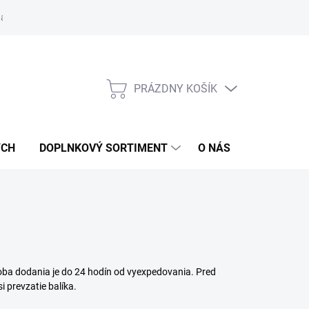
návka
PRÁZDNY KOŠÍK
NÁKUPNÝ
KOŠÍK
ÝCH
DOPLNKOVÝ SORTIMENT
O NÁS
MOJA OB
oba dodania je do 24 hodín od vyexpedovania. Pred
i prevzatie balíka.