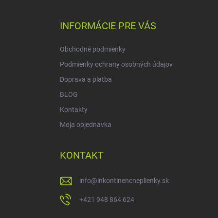
á
p
ä
INFORMÁCIE PRE VÁS
t
i
Obchodné podmienky
e
Podmienky ochrany osobných údajov
Doprava a platba
BLOG
Kontakty
Moja objednávka
KONTAKT
info
@
inkontinencneplienky.sk
+421 948 864 624