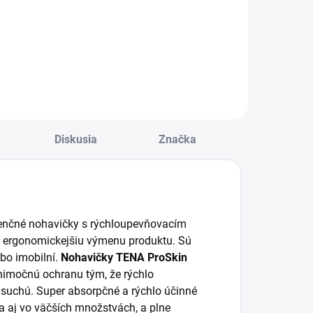
ena za kus: 0,42 €
Cena za kus: od
0,680€
Diskusia
Značka
nenčné nohavičky s rýchloupevňovacím
 ergonomickejšiu výmenu produktu. Sú
ebo imobilní.
Nohavičky TENA ProSkin
nimočnú ochranu tým, že rýchlo
suchú. Super absorpčné a rýchlo účinné
 aj vo väčších množstvách, a plne