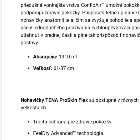
priedušná vonkajšia vrstva ConfioAir™ umožní pokožke 
podporujú zdravie pokožky. Prispôsobiteľné upínanie
nohavičky anatómii tela, čím sa zvyšuje pohodlie a 
účely jednoduchého používania rýchloupevňovací pás
utiahnuť v prednej časti a plne tak prispôsobiť nohav
postavy.
Absorpcia:
1910 ml
Veľkosť:
61-87 cm
Nohavičky TENA ProSkin Flex
sú dostupné v rôznych 
veľkostiach.
Trojitá ochrana pre zdravie pokožky
FeelDry Advanced™ technológia