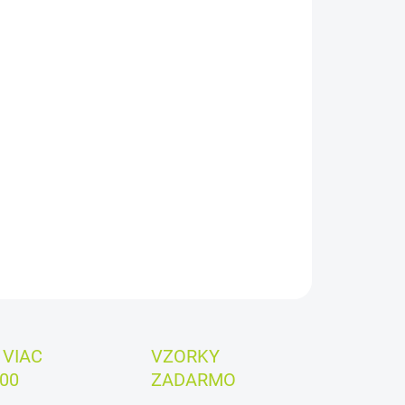
:
EME DORUČIŤ
8.2026
−
+
Pridať do košíka
 za kus:
0,590€
ILNÉ INFORMÁCIE
OPÝTAŤ SA
VIAC
VZORKY
00
ZADARMO