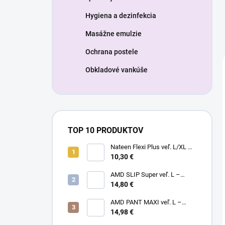
Hygiena a dezinfekcia
Masážne emulzie
Ochrana postele
Obkladové vankúše
TOP 10 PRODUKTOV
Nateen Flexi Plus veľ. L/XL –
nohavičky plienkové (10ks)
10,30 €
AMD SLIP Super veľ. L –
14,80 €
inkontinenčné plienky (20ks)
AMD PANT MAXI veľ. L –
14,98 €
plienkové nohavičky (14ks)