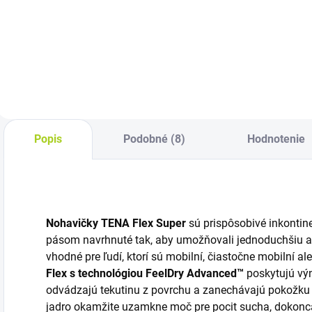
Cena za kus:
Cena za kus: 1,15€
C
0,690€
Popis
Podobné (8)
Hodnotenie
Nohavičky TENA Flex Super
sú prispôsobivé inkonti
pásom navrhnuté tak, aby umožňovali jednoduchšiu a
vhodné pre ľudí, ktorí sú mobilní, čiastočne mobilní al
Flex s technológiou FeelDry Advanced™
poskytujú vý
odvádzajú tekutinu z povrchu a zanechávajú pokožku 
jadro okamžite uzamkne moč pre pocit sucha, dokonca