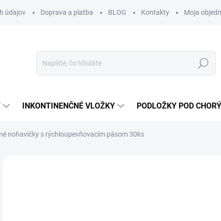
h údajov
Doprava a platba
BLOG
Kontakty
Moja objed
Hľadať
Y
INKONTINENČNÉ VLOŽKY
PODLOŽKY POD CHOR
čné nohavičky s rýchloupevňovacím pásom 30ks
Neohodnotené
Podrobnosti hodnotenia
ZNAČKA:
TENA
17
16,
Jedn
SK