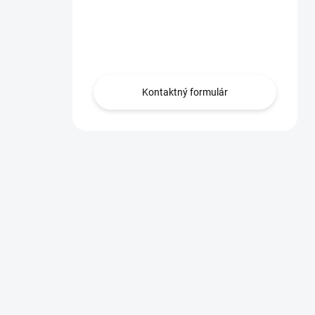
Máte otázku?
Obráťte sa na nás.
Kontaktný formulár