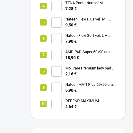
TENA Pants Normal M
naťahovacie inkontinenčné
7,28 €
nohavičky 1x10ks
Nateen Flexi Plus veľ. M –
nohavičky plienkové (10ks)
9,50 €
Nateen Flexi Soft veľ. L –
nohavičky plienkové (10ks)
7,90 €
AMD PAD Super 60x90 cm
podložka pod pacienta (30ks)
18,90 €
MoliCare Premium lady pad 3
kvapky inkontinenčné vložky
2,16 €
12ks
Nateen MATI Plus 60x90 cm
podložka pod pacienta (10ks)
6,90 €
DEPEND MAXIMUM
inkontinenčné vložky pre ženy,
2,64 €
12,5x34cm, savosť 953ml,
6ks