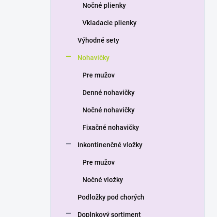
a
Nočné plienky
n
Vkladacie plienky
e
l
Výhodné sety
Nohavičky
Pre mužov
Denné nohavičky
Nočné nohavičky
Fixačné nohavičky
Inkontinenčné vložky
Pre mužov
Nočné vložky
Podložky pod chorých
Doplnkový sortiment