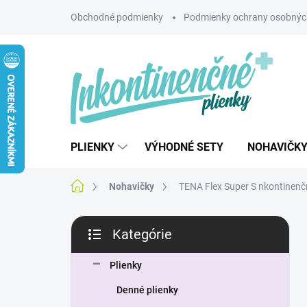
Prejsť
Obchodné podmienky
Podmienky ochrany osobnýc
na
obsah
PLIENKY
VÝHODNÉ SETY
NOHAVIČK
Domov
Nohavičky
TENA Flex Super S nkontinen
B
Kategórie
o
Preskočiť
č
kategórie
n
Plienky
ý
Denné plienky
p