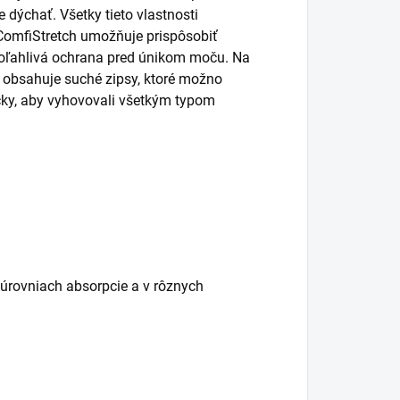
dýchať. Všetky tieto vlastnosti
 ComfiStretch umožňuje prispôsobiť
spoľahlivá ochrana pred únikom moču. Na
 obsahuje suché zipsy, ktoré možno
ičky, aby vyhovovali všetkým typom
úrovniach absorpcie a v rôznych