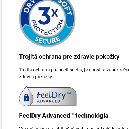
Trojitá ochrana pre zdravie pokožky
Trojitá ochrana pre pocit sucha, jemnosti a zabezpeče
zdravia pokožky.
FeelDry Advanced™ technológia
Vrchná vrstva a distribučná vrstva odvádzajú tekutinu