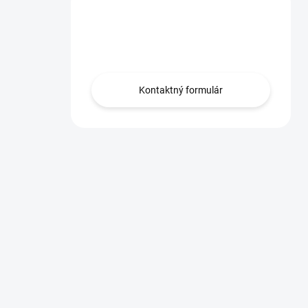
Máte otázku?
Obráťte sa na nás.
Kontaktný formulár