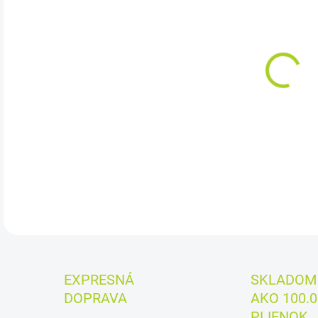
cena
MÔŽ
DO:
7.8.
Cena
DETA
EXPRESNÁ
SKLADOM 
DOPRAVA
AKO 100.0
PLIENOK