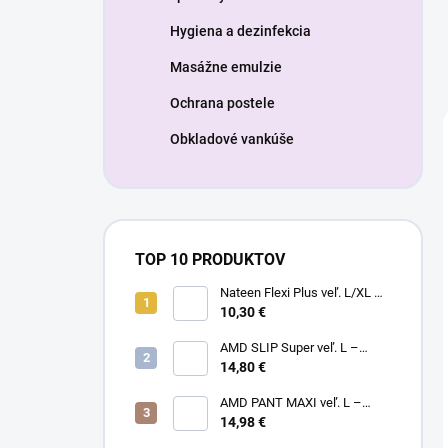
Hygiena a dezinfekcia
Masážne emulzie
Ochrana postele
Obkladové vankúše
TOP 10 PRODUKTOV
Nateen Flexi Plus veľ. L/XL –
nohavičky plienkové (10ks)
10,30 €
AMD SLIP Super veľ. L –
14,80 €
inkontinenčné plienky (20ks)
AMD PANT MAXI veľ. L –
14,98 €
plienkové nohavičky (14ks)