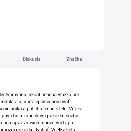
ena za kus: od
Cena za kus:
,84€
1,185€
Diskusia
Značka
cky tvarovaná inkontinenčná vložka pre
produkt a aj naďalej chcú používať
nie úniku a prilieha tesne k telu. Vďaka
 z povrchu a zanecháva pokožku suchú.
onca aj vo väčších množstvách, pre
 umožní pokožke dýchať. Všetky tieto