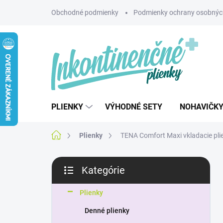
Prejsť
Obchodné podmienky
Podmienky ochrany osobnýc
na
obsah
PLIENKY
VÝHODNÉ SETY
NOHAVIČK
Domov
Plienky
TENA Comfort Maxi vkladacie pli
B
Kategórie
o
Preskočiť
č
kategórie
n
Plienky
ý
Denné plienky
p