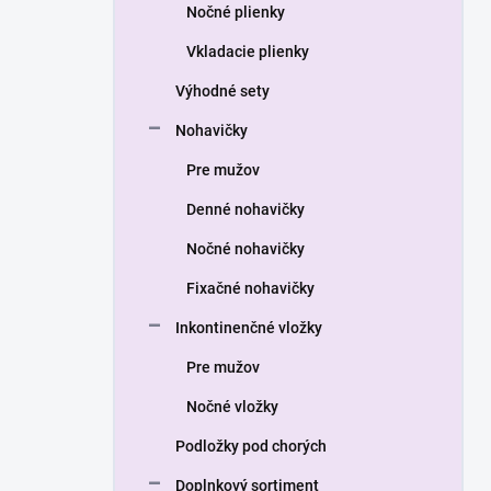
a
Nočné plienky
n
Vkladacie plienky
e
l
Výhodné sety
Nohavičky
Pre mužov
Denné nohavičky
Nočné nohavičky
Fixačné nohavičky
Inkontinenčné vložky
Pre mužov
Nočné vložky
Podložky pod chorých
Doplnkový sortiment