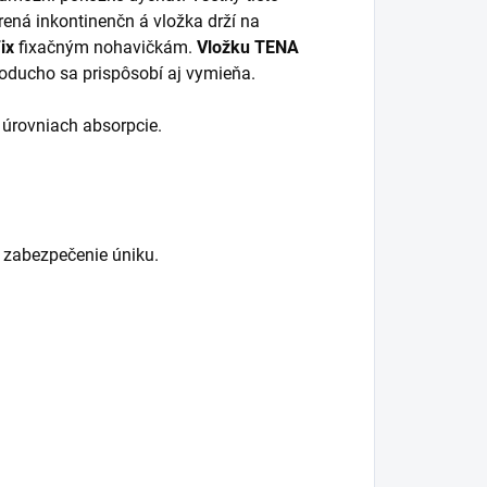
rená inkontinenčn á vložka drží na
ix
fixačným nohavičkám.
Vložku TENA
dnoducho sa prispôsobí aj vymieňa.
úrovniach absorpcie.
 zabezpečenie úniku.