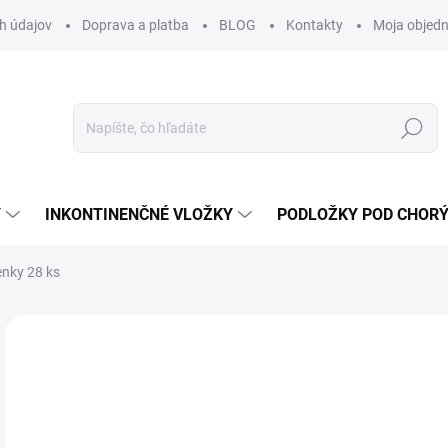
h údajov
Doprava a platba
BLOG
Kontakty
Moja objed
Hľadať
Y
INKONTINENČNÉ VLOŽKY
PODLOŽKY POD CHOR
enky 28 ks
Neohodnotené
Podrobnosti hodnotenia
ZNAČKA:
TENA
15
15,
Jedn
SK