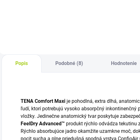
Cena za kus:
Cena za
C
1,830€
kus: 0,540€
0
Popis
Podobné (8)
Hodnotenie
TENA Comfort Maxi
je pohodlná, extra dlhá, anatomi
ľudí, ktorí potrebujú vysoko absorpčný inkontinenčný 
vložky. Jedinečne anatomický tvar poskytuje zabezpeče
FeelDry Advanced™
produkt rýchlo odvádza tekutinu
Rýchlo absorbujúce jadro okamžite uzamkne moč, dok
pocit sucha a plne priedušná spodná vrstva ConfioAir