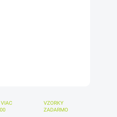
:
EME DORUČIŤ
2026
−
+
Pridať do košíka
 za kus: 0,570 €
ILNÉ INFORMÁCIE
OPÝTAŤ SA
VIAC
VZORKY
00
ZADARMO