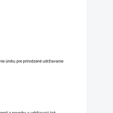
nie úniku pre prirodzené udržiavanie
 preč z povrchu a udržiavajú tak