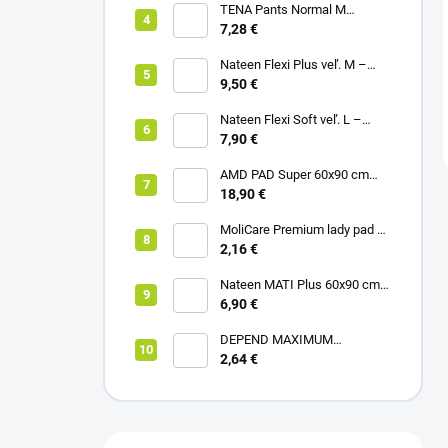
TENA Pants Normal M
naťahovacie inkontinenčné
7,28 €
nohavičky 1x10ks
Nateen Flexi Plus veľ. M –
nohavičky plienkové (10ks)
9,50 €
Nateen Flexi Soft veľ. L –
nohavičky plienkové (10ks)
7,90 €
AMD PAD Super 60x90 cm
podložka pod pacienta (30ks)
18,90 €
MoliCare Premium lady pad 3
kvapky inkontinenčné vložky
2,16 €
12ks
Nateen MATI Plus 60x90 cm
podložka pod pacienta (10ks)
6,90 €
DEPEND MAXIMUM
inkontinenčné vložky pre ženy,
2,64 €
12,5x34cm, savosť 953ml,
6ks