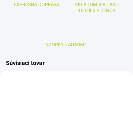
EXPRESNÁ DOPRAVA
SKLADOM VIAC AKO
100.000 PLIENOK
VZORKY ZADARMO
Súvisiaci tovar
SKLADOM
SKLADOM
AMD SLIP Super veľ. M
Seni SAN Regular