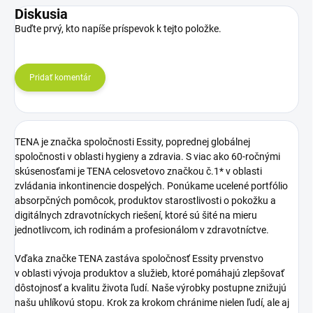
Diskusia
Buďte prvý, kto napíše príspevok k tejto položke.
Pridať komentár
TENA je značka spoločnosti Essity, poprednej globálnej
spoločnosti v oblasti hygieny a zdravia. S viac ako 60-ročnými
skúsenosťami je TENA celosvetovo značkou č.1* v oblasti
zvládania inkontinencie dospelých. Ponúkame ucelené portfólio
absorpčných pomôcok, produktov starostlivosti o pokožku a
digitálnych zdravotníckych riešení, ktoré sú šité na mieru
jednotlivcom, ich rodinám a profesionálom v zdravotníctve.
Vďaka značke TENA zastáva spoločnosť Essity prvenstvo
v oblasti vývoja produktov a služieb, ktoré pomáhajú zlepšovať
dôstojnosť a kvalitu života ľudí. Naše výrobky postupne znižujú
našu uhlíkovú stopu. Krok za krokom chránime nielen ľudí, ale aj