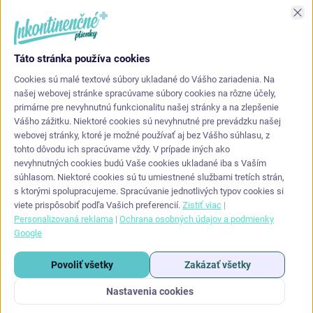
Asi najlepšia kvalita s akou som sa stretol. Príjemné na dotyk a
Zav
nepretekajú po stranách.
Táto stránka používa cookies
KONTAKT
Cookies sú malé textové súbory ukladané do Vášho zariadenia. Na
našej webovej stránke spracúvame súbory cookies na rôzne účely,
primárne pre nevyhnutnú funkcionalitu našej stránky a na zlepšenie
info
@
inkontinencneplienky.sk
Vášho zážitku. Niektoré cookies sú nevyhnutné pre prevádzku našej
webovej stránky, ktoré je možné používať aj bez Vášho súhlasu, z
+421 948 864 624
tohto dôvodu ich spracúvame vždy. V prípade iných ako
nevyhnutných cookies budú Vaše cookies ukladané iba s Vaším
súhlasom. Niektoré cookies sú tu umiestnené službami tretích strán,
s ktorými spolupracujeme. Spracúvanie jednotlivých typov cookies si
viete prispôsobiť podľa Vašich preferencií.
Zistiť viac
|
Personalizovaná reklama
|
Ochrana osobných údajov a podmienky
Google
Copyright 2026
Inkontinencneplienky.sk
. Všetky práva vyhradené.
Upraviť
Povoliť všetky
Zakázať všetky
nastavenie cookies
Nastavenia cookies
Vytvoril Shoptet