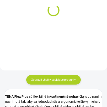
– inkontinenčné plienky
vkladacie plienky - 30ks
(20ks)
10,50 €
11,80 €
od
Do košíka
Detail
Cena za kus: 0,35 €
Cena za kus: od 0,54€
Zobraziť všetky súvisiace produkty
TENA Flex Plus
sú flexibilné
inkontinenčné nohavičky
s upínaním
navrhnuté tak, aby sa jednoduchšie a ergonomickejšie vymieňali,
vhodné pre mobilné, čiastočne mobilné alebo imobilné osoby.