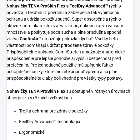
Nohavičky TENA ProSkin Flex s FeelDry Advanced™
rýchlo
odvádzajú tekutinu z povrchu a zabezpečia tak výnimočnú
ochranu a udržia pokožku suchú. Super absorpčné a rýchlo
aktívne jadro okamžite uzatvára moč, dokonca aj vo väčšom
množstve, a poskytuje pocit sucha a plne priedušná spodná
vrstva
ConfioAir™
umožňuje pokožke dýchať. Všetky tieto
vlastnosti pomáhajú udržať prirodzené zdravie pokožky.
Prispôsobiteľné upínanie ComfiStretch umožňuje anatomické
prispôsobenie pre lepšie pohodlie aj vyššiu bezpečnosť pred
pretečením. Pre jednoduché použitie má upínanie ľahko
uchopiteľné háčiky, ktoré môžete pripnúť vpredu a sú plne
prispôsobiteľné tak, aby boli vhodné pre všetky typy postavy.
Nohavičky TENA ProSkin Flex
sú dostupné v rôznych úrovniach
absorpcie a v rôznych veľkostiach.
Trojitá ochrana pre zdravie pokožky
FeelDry Advanced™ technológia
Ergonomické