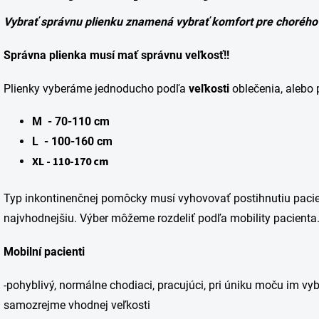
Vybrať správnu plienku znamená vybrať komfort pre chorého a
Správna plienka musí mať správnu
veľkosť!!
Plienky vyberáme jednoducho podľa
veľkosti
oblečenia, alebo 
M - 70-110 cm
L - 100-160 cm
XL - 110-170 cm
Typ inkontinenčnej pomôcky musí vyhovovať postihnutiu pacie
najvhodnejšiu. Výber môžeme rozdeliť podľa mobility pacienta
Mobilní pacienti
-pohyblivý, normálne chodiaci, pracujúci, pri úniku moču im v
samozrejme vhodnej veľkosti