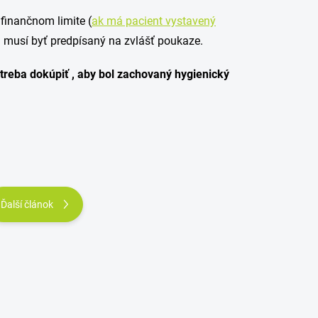
finančnom limite (
ak má pacient vystavený
h musí byť predpísaný na zvlášť poukaze.
treba dokúpiť , aby bol zachovaný hygienický
Ďalší článok