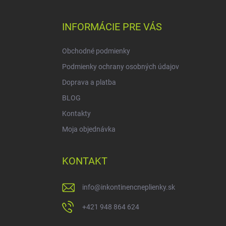
á
p
ä
INFORMÁCIE PRE VÁS
t
i
Obchodné podmienky
e
Podmienky ochrany osobných údajov
Doprava a platba
BLOG
Kontakty
Moja objednávka
KONTAKT
info
@
inkontinencneplienky.sk
+421 948 864 624