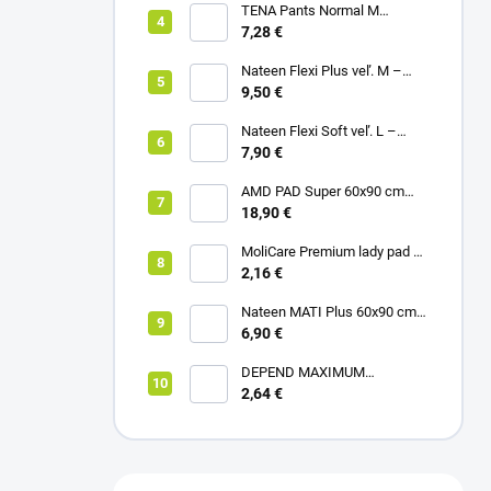
TENA Pants Normal M
naťahovacie inkontinenčné
7,28 €
nohavičky 1x10ks
Nateen Flexi Plus veľ. M –
nohavičky plienkové (10ks)
9,50 €
Nateen Flexi Soft veľ. L –
nohavičky plienkové (10ks)
7,90 €
AMD PAD Super 60x90 cm
podložka pod pacienta (30ks)
18,90 €
MoliCare Premium lady pad 3
kvapky inkontinenčné vložky
2,16 €
12ks
Nateen MATI Plus 60x90 cm
podložka pod pacienta (10ks)
6,90 €
DEPEND MAXIMUM
inkontinenčné vložky pre ženy,
2,64 €
12,5x34cm, savosť 953ml,
6ks