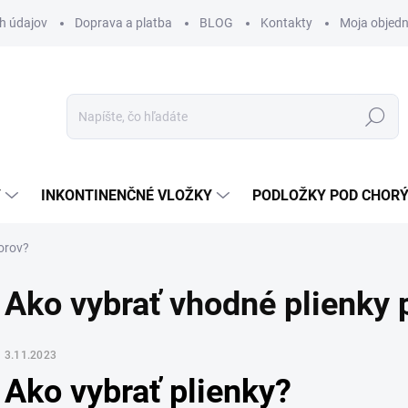
h údajov
Doprava a platba
BLOG
Kontakty
Moja objed
Hľadať
Y
INKONTINENČNÉ VLOŽKY
PODLOŽKY POD CHOR
iorov?
Ako vybrať vhodné plienky 
3.11.2023
Ako vybrať plienky?