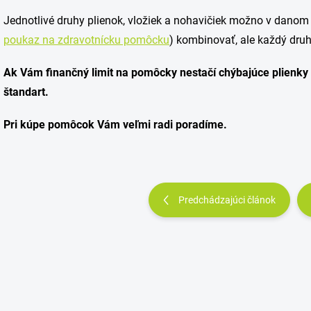
Jednotlivé druhy plienok, vložiek a nohavičiek možno v danom 
poukaz na zdravotnícku pomôcku
) kombinovať, ale každý dru
Ak Vám finančný limit na pomôcky nestačí chýbajúce plienky 
štandart.
Pri kúpe pomôcok Vám veľmi radi poradíme.
Predchádzajúci článok