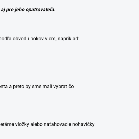
j pre jeho opatrovateľa.
podľa obvodu bokov v cm, napríklad:
nta a preto by sme mali vybrať čo
.
yberáme
vložky alebo naťahovacie nohavičky