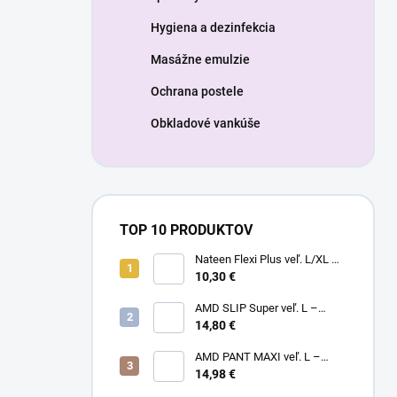
Hygiena a dezinfekcia
Masážne emulzie
Ochrana postele
Obkladové vankúše
TOP 10 PRODUKTOV
Nateen Flexi Plus veľ. L/XL –
nohavičky plienkové (10ks)
10,30 €
AMD SLIP Super veľ. L –
14,80 €
inkontinenčné plienky (20ks)
AMD PANT MAXI veľ. L –
14,98 €
plienkové nohavičky (14ks)