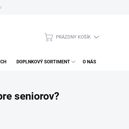
návka
PRÁZDNY KOŠÍK
NÁKUPNÝ
KOŠÍK
ÝCH
DOPLNKOVÝ SORTIMENT
O NÁS
MOJA OB
pre seniorov?