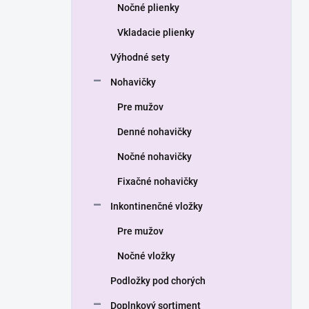
a
Nočné plienky
n
Vkladacie plienky
e
l
Výhodné sety
Nohavičky
Pre mužov
Denné nohavičky
Nočné nohavičky
Fixačné nohavičky
Inkontinenčné vložky
Pre mužov
Nočné vložky
Podložky pod chorých
Doplnkový sortiment