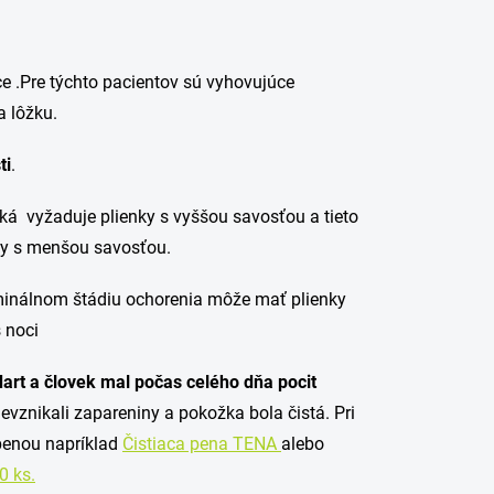
ice .Pre týchto pacientov sú vyhovujúce
a lôžku.
ti
.
etiká vyžaduje plienky s vyššou savosťou a tieto
ky s menšou savosťou.
erminálnom štádiu ochorenia môže mať plienky
 noci
dart a človek mal počas celého dňa pocit
nevznikali zapareniny a pokožka bola čistá. Pri
penou napríklad
Čistiaca pena TENA
alebo
0 ks.