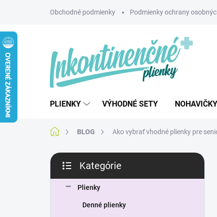
Prejsť
Obchodné podmienky
Podmienky ochrany osobnýc
na
obsah
PLIENKY
VÝHODNÉ SETY
NOHAVIČK
Domov
BLOG
Ako vybrať vhodné plienky pre sen
B
Kategórie
o
Preskočiť
č
kategórie
n
Plienky
ý
Denné plienky
p