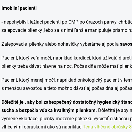
Imobilní pacienti
- nepohybliví, ležiaci pacienti po CMP, po úrazoch panvy, chrbt
zalepovacie plienky ,lebo sa s nimi ľahšie manipuluje priamo n
Zalepovacie plienky alebo nohavičky vyberáme aj podľa
savos
Pacient, ktorý veľa močí, napríklad kardiaci, ktorí užívajú diur
plienky treba dávať hlavne na noc. Počas dňa môže mať plien
Pacient, ktorý menej močí, napríklad onkologický pacient v t
s menšou savosťou a tieto možno dávať aj počas dňa aj počas
Dôležité je , aby bol zabezpečený dostatočný hygienický štan
sucha a bezpečia vďaka kvalitným plienkam.
Dôležité je aby 
výmene vkladacej plienky môžeme pokožku vyčistiť čistiacou 
vlhčenými obrúskami ako sú napríklad
Tena vlhčené obrúsky 8