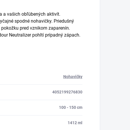
 a vašich obľúbených aktivít.
yčajné spodné nohavičky. Priedušný
áni pokožku pred vznikom zaparenín.
dour Neutralizer pohltí prípadný zápach.
Nohavičky
4052199276830
100 - 150 cm
1412 ml