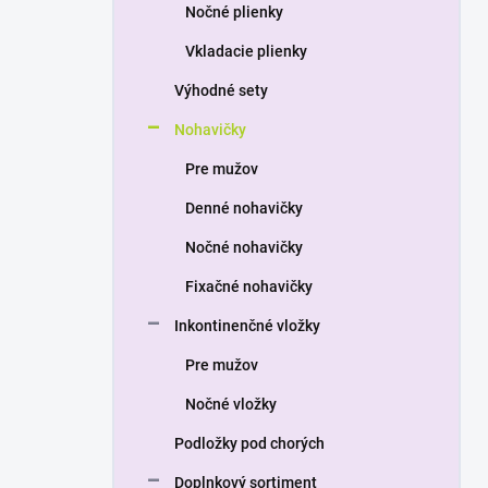
a
Nočné plienky
n
Vkladacie plienky
e
l
Výhodné sety
Nohavičky
Pre mužov
Denné nohavičky
Nočné nohavičky
Fixačné nohavičky
Inkontinenčné vložky
Pre mužov
Nočné vložky
Podložky pod chorých
Doplnkový sortiment