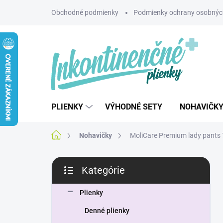
Prejsť
Obchodné podmienky
Podmienky ochrany osobnýc
na
obsah
PLIENKY
VÝHODNÉ SETY
NOHAVIČK
Domov
Nohavičky
MoliCare Premium lady pants 
B
Kategórie
o
Preskočiť
č
kategórie
n
Plienky
ý
Denné plienky
p