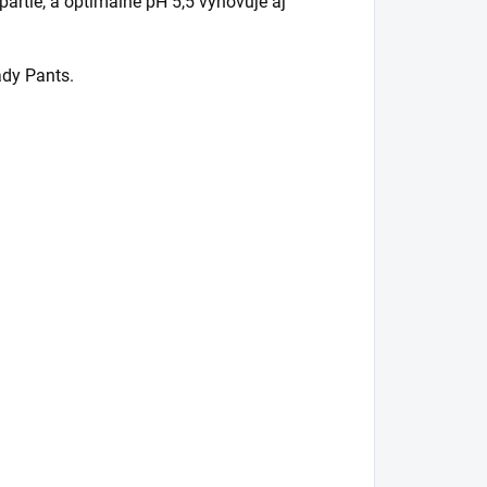
partie, a optimálne pH 5,5 vyhovuje aj
ady Pants.