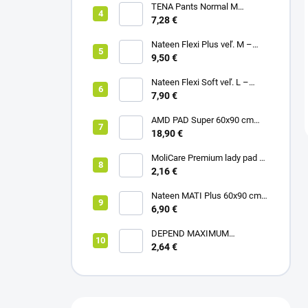
TENA Pants Normal M
naťahovacie inkontinenčné
7,28 €
nohavičky 1x10ks
Nateen Flexi Plus veľ. M –
nohavičky plienkové (10ks)
9,50 €
Nateen Flexi Soft veľ. L –
nohavičky plienkové (10ks)
7,90 €
AMD PAD Super 60x90 cm
podložka pod pacienta (30ks)
18,90 €
MoliCare Premium lady pad 3
kvapky inkontinenčné vložky
2,16 €
12ks
Nateen MATI Plus 60x90 cm
podložka pod pacienta (10ks)
6,90 €
DEPEND MAXIMUM
inkontinenčné vložky pre ženy,
2,64 €
12,5x34cm, savosť 953ml,
6ks