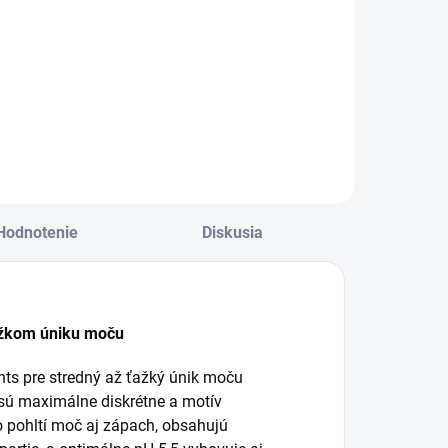
24ks
Do košíka
Absorpcia: 3200 ml
Veľkosť: 115-145
ena za kus:
cm Cena za kus:
,770€
0,67 €
Hodnotenie
Diskusia
ťažkom úniku moču
s pre stredný až ťažký únik moču
 sú maximálne diskrétne a motív
o pohltí moč aj zápach, obsahujú