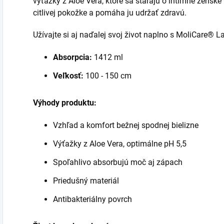
výťažky z Aloe Vera, ktoré sa starajú o intímne ženské 
citlivej pokožke a pomáha ju udržať zdravú.
Užívajte si aj naďalej svoj život naplno s MoliCare® L
Absorpcia:
1412 ml
Veľkosť:
100 - 150 cm
Výhody produktu:
Vzhľad a komfort bežnej spodnej bielizne
Výťažky z Aloe Vera, optimálne pH 5,5
Spoľahlivo absorbujú moč aj zápach
Priedušný materiál
Antibakteriálny povrch