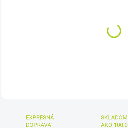
cena
MÔŽ
DO:
11.
Cena
DETA
EXPRESNÁ
SKLADOM 
DOPRAVA
AKO 100.0