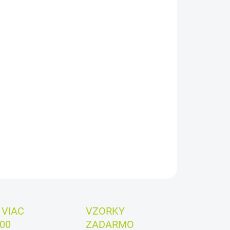
:
EME DORUČIŤ
8.2026
−
+
Pridať do košíka
 za kus:
1,08€
ILNÉ INFORMÁCIE
OPÝTAŤ SA
VIAC
VZORKY
00
ZADARMO