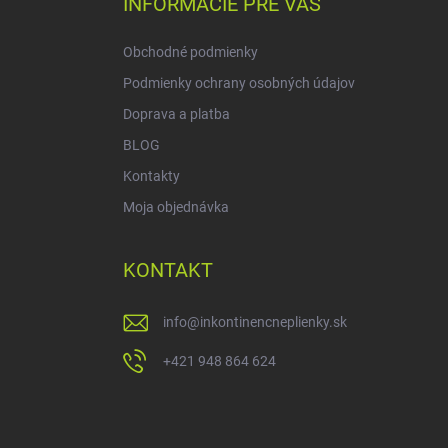
INFORMÁCIE PRE VÁS
t
i
Obchodné podmienky
e
Podmienky ochrany osobných údajov
Doprava a platba
BLOG
Kontakty
Moja objednávka
KONTAKT
info
@
inkontinencneplienky.sk
+421 948 864 624