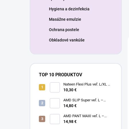
Hygiena a dezinfekcia
Masážne emulzie
Ochrana postele
Obkladové vankúše
TOP 10 PRODUKTOV
Nateen Flexi Plus veľ. L/XL –
nohavičky plienkové (10ks)
10,30 €
AMD SLIP Super veľ. L –
14,80 €
inkontinenčné plienky (20ks)
AMD PANT MAXI veľ. L –
14,98 €
plienkové nohavičky (14ks)