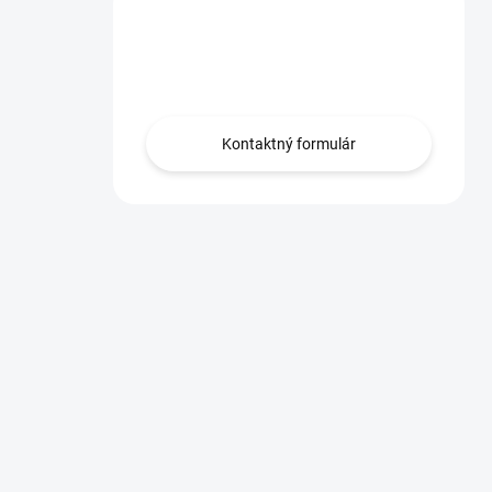
Máte otázku?
Obráťte sa na nás.
Kontaktný formulár