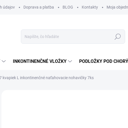
h údajov
Doprava a platba
BLOG
Kontakty
Moja objed
Hľadať
Y
INKONTINENČNÉ VLOŽKY
PODLOŽKY POD CHOR
7 kvapiek L inkontinenčné naťahovacie nohavičky 7ks
Neohodnotené
Podrobnosti hodnotenia
ZNAČKA:
HARTM
7,
7,2
Jedn
SK