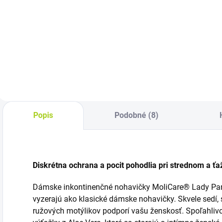
naťahovacie
Cena za kus: 0,55 €
Absorpcia: 3950 ml
14ks
Veľkosť: 140-175
C
cm Cena za kus:
0
1,08 €
Popis
Podobné (8)
Diskrétna ochrana a pocit pohodlia pri strednom a 
Dámske inkontinenčné nohavičky MoliCare® Lady Pant
vyzerajú ako klasické dámske nohavičky. Skvele sedí,
ružových motýlikov podporí vašu ženskosť. Spoľahliv