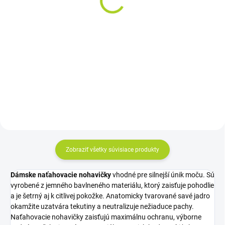
24ks
16,08 €
7,38 €
Do košíka
Do košíka
Absorpcia: 3200 ml Veľkosť: 115-
Cena kus: 0,82€
145 cm Cena za kus: 0,67 €
Zobraziť všetky súvisiace produkty
Dámske naťahovacie nohavičky
vhodné pre silnejší únik moču. Sú
vyrobené z jemného bavlneného materiálu, ktorý zaisťuje pohodlie
a je šetrný aj k citlivej pokožke. Anatomicky tvarované savé jadro
okamžite uzatvára tekutiny a neutralizuje nežiaduce pachy.
Naťahovacie nohavičky zaisťujú maximálnu ochranu, výborne