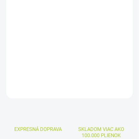
MÔŽEME
DORUČIŤ DO:
10.8.2026
−
+
Pridať do košíka
Cena kus: 0,666€
DETAILNÉ INFORMÁCIE
OPÝTAŤ SA
EXPRESNÁ DOPRAVA
SKLADOM VIAC AKO
100.000 PLIENOK