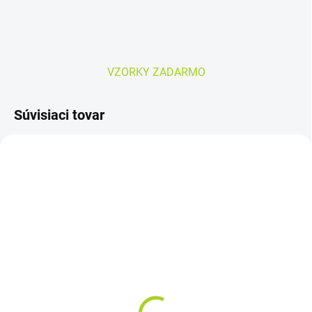
VZORKY ZADARMO
Súvisiaci tovar
SKLADOM
SKLADOM
MoliCare Premium
DEPEND SUPER XL pre
Elastic 8 kvapiek L,
ženy naťahovacie
zalepovacie nohavičky
nohavičky 9ks