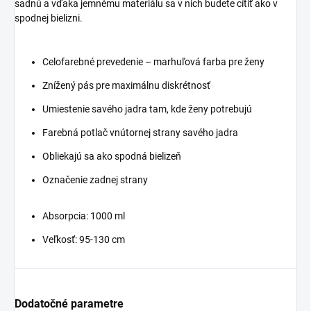
sadnú a vďaka jemnému materiálu sa v nich budete cítiť ako v
spodnej bielizni.
Celofarebné prevedenie – marhuľová farba pre ženy
Znížený pás pre maximálnu diskrétnosť
Umiestenie savého jadra tam, kde ženy potrebujú
Farebná potlač vnútornej strany savého jadra
Obliekajú sa ako spodná bielizeň
Označenie zadnej strany
Absorpcia: 1000 ml
Veľkosť: 95-130 cm
Dodatočné parametre