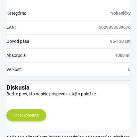
Kategória
:
Nohavičky
EAN
:
5029053539676
Obvod pása
:
95-130 cm
Absorpcia
:
1000 ml
Veľkosť
:
L
Diskusia
Buďte prvý, kto napíše príspevok k tejto položke.
Pridať komentár