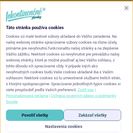
Asi najlepšia kvalita s akou som sa stretol. Príjemné na dotyk a
Zav
nepretekajú po stranách.
Táto stránka používa cookies
KONTAKT
Cookies sú malé textové súbory ukladané do Vášho zariadenia. Na
našej webovej stránke spracúvame súbory cookies na rôzne účely,
primárne pre nevyhnutnú funkcionalitu našej stránky a na zlepšenie
info
@
inkontinencneplienky.sk
Vášho zážitku. Niektoré cookies sú nevyhnutné pre prevádzku našej
webovej stránky, ktoré je možné používať aj bez Vášho súhlasu, z
+421 948 864 624
tohto dôvodu ich spracúvame vždy. V prípade iných ako
nevyhnutných cookies budú Vaše cookies ukladané iba s Vaším
súhlasom. Niektoré cookies sú tu umiestnené službami tretích strán,
s ktorými spolupracujeme. Spracúvanie jednotlivých typov cookies si
viete prispôsobiť podľa Vašich preferencií.
Zistiť viac
|
Personalizovaná reklama
|
Ochrana osobných údajov a podmienky
Google
Copyright 2026
Inkontinencneplienky.sk
. Všetky práva vyhradené.
Upraviť
Povoliť všetky
Zakázať všetky
nastavenie cookies
Nastavenia cookies
Vytvoril Shoptet