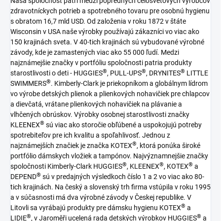
Naša spoločnosť patrí medzi popredných celosvetových výrobcov
zdravotníckych potrieb a spotrebného tovaru pre osobnú hygienu
s obratom 16,7 mld USD. Od založenia v roku 1872 v štáte
Wisconsin v USA naše výrobky používajú zákazníci vo viac ako
150 krajinách sveta. V 40-tich krajinách sú vybudované výrobné
závody, kde je zamastených viac ako 55 000 ľudí. Medzi
najznámejšie značky v portfóliu spoločnosti patria produkty
®
®
®
starostlivosti o deti - HUGGIES
, PULL-UPS
, DRYNITES
LITTLE
®
SWIMMERS
. Kimberly-Clark je priekopníkom a globálnym lídrom
vo výrobe detských plienok a plienkových nohavičiek pre chlapcov
a dievčatá, vrátane plienkových nohavičiek na plávanie a
vlhčených obrúskov. Výrobky osobnej starostlivosti značky
®
KLEENEX
sú viac ako storočie obľúbené a uspokojujú potreby
spotrebiteľov pre ich kvalitu a spoľahlivosť. Jednou z
®
najznámejších značiek je značka KOTEX
, ktorá ponúka široké
portfólio dámskych vložiek a tampónov. Najvýznamnejšie značky
®
®
®
spoločnosti Kimberly-Clark HUGGIES
, KLEENEX
, KOTEX
a
®
DEPEND
sú v predajných výsledkoch číslo 1 a 2 vo viac ako 80-
tich krajinách. Na český a slovenský trh firma vstúpila v roku 1995
a v súčasnosti má dva výrobné závody v Českej republike. V
®
Litovli sa vyrábajú produkty pre dámsku hygienu KOTEX
a
®
®
LIDIE
, v Jaroměři ucelená rada detských výrobkov HUGGIES
a