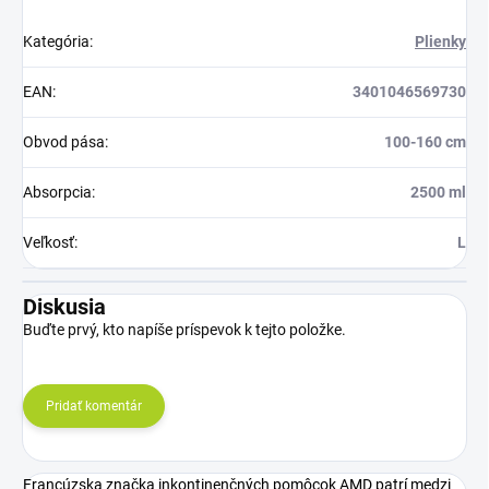
Kategória
:
Plienky
EAN
:
3401046569730
Obvod pása
:
100-160 cm
Absorpcia
:
2500 ml
Veľkosť
:
L
Diskusia
Buďte prvý, kto napíše príspevok k tejto položke.
Pridať komentár
Francúzska značka inkontinenčných pomôcok AMD patrí medzi