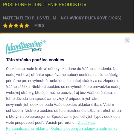
POSLEDNÉ HODNOTENIE PRODUKTOV
NATEEN FLEXI PLUS VEĽ. M – NOHAVIČKY PLIENKOVÉ (10KS)
MIRO
Asi najlepšia kvalita s akou som sa stretol. Príjemné na dotyk a
Zav
nepretekajú po stranách.
Táto stránka používa cookies
KONTAKT
Cookies sú malé textové súbory ukladané do Vášho zariadenia. Na
našej webovej stránke spracúvame súbory cookies na rôzne účely,
primárne pre nevyhnutnú funkcionalitu našej stránky a na zlepšenie
info
@
inkontinencneplienky.sk
Vášho zážitku. Niektoré cookies sú nevyhnutné pre prevádzku našej
webovej stránky, ktoré je možné používať aj bez Vášho súhlasu, z
+421 948 864 624
tohto dôvodu ich spracúvame vždy. V prípade iných ako
nevyhnutných cookies budú Vaše cookies ukladané iba s Vaším
súhlasom. Niektoré cookies sú tu umiestnené službami tretích strán,
s ktorými spolupracujeme. Spracúvanie jednotlivých typov cookies si
viete prispôsobiť podľa Vašich preferencií.
Zistiť viac
|
Personalizovaná reklama
|
Ochrana osobných údajov a podmienky