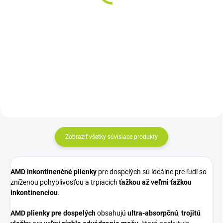
naťahovacie nohavičky
1x12ks
11,20 €
13,71 €
od
8ks
Do košíka
Detail
Cena za kus: 1,4€
Cena za kus: od 1,02€
Zobraziť všetky súvisiace produkty
AMD inkontinenčné plienky
pre dospelých sú ideálne pre ľudí so
zníženou pohyblivosťou a trpiacich
ťažkou až veľmi ťažkou
inkontinenciou
.
AMD plienky pre dospelých
obsahujú
ultra-absorpčnú
,
trojitú