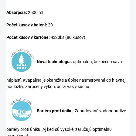
Absorpcia:
2500
ml
Počet kusov v balení:
20
Počet kusov v kartóne:
4x20ks (80 kusov)
Nová technológia:
optimálna, bezpečná savá
náplasť. Kvapalina je okamžite a úplne nasmerovaná do hlavnej
podložky. Zaručený výkon: udrží vás v suchu.
Bariéra proti úniku:
Zabudované vodoodpudivé
bariéry proti úniku. Aj keď sú vysoké, zaručujú optimálnu
bezpečnosť.