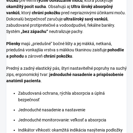
vložku
pre veľmi
rýchle odvádzanie moču
, ktorá poskytuje
okamžitý pocit sucha
. Obsahujú aj
Ultra široký absorpčný
vankúš
, ktorý
chráni pokožku
pred nepriaznivými účinkami moču.
Dokonalú bezpečnosť zaručuje
ultraširoký savý vankúš
,
zabudované protipretečivé a vodoodpudivé, fekálne bariéry.
Systém
„bez zápachu“
neutralizuje pachy.
Plienky
majú „priedušné“ bočné lišty a jej mäkká, netkaná,
priedušná vonkajšia vrstva s mäkkou tkaninou zaisťuje
pohodlie
a pohodu
a zároveň
chráni pokožku
.
Predný a zadný elastický pás, štyri nastaviteľné popruhy na suchý
zips, ergonomický tvar:
jednoduché nasadenie a prispôsobenie
anatómii pacienta
.
Zabudovaná ochrana, rýchla absorpcia a úplná
bezpečnosť
Jednoduché nasadenie a nastavenie
Jednoduché monitorovanie: veľkosť a absorpcia
Indikátor vlhkosti: okamžitá indikácia nasýtenia podložky