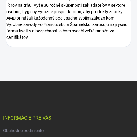
lídrov na trhu. Vyše 30 ročné skúsenosti zakladateľov v sektore
osobnej hygieny výrazne prispeli k tomu, aby produkty značky
AMD prinášali kažodenný pocit sucha svojim zákazníkom.
Výrobné závody vo Francúzsku a Španielsku, zaručujú najvyššiu
formu kvality a bezpečnosti o čom svedčí veľké množstvo
certifikátov.
Z
á
p
ä
t
i
INFORMÁCIE PRE VÁS
e
Obchodné podmienky