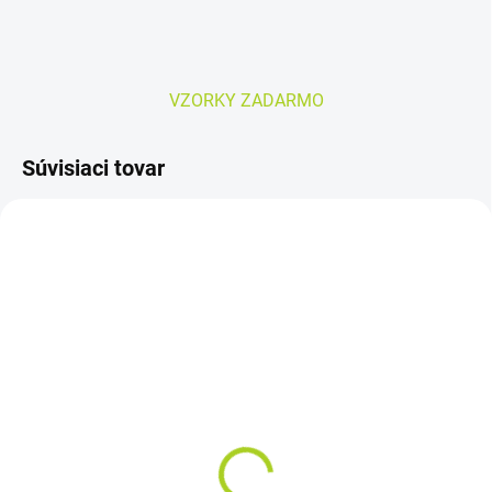
VZORKY ZADARMO
Súvisiaci tovar
SKLADOM
SKLADOM
MoliCare Premium lady
TENA Pants Super M
pants 5 kvapiek M
naťahovacie
inkontinenčné
inkontinenčné nohavičky