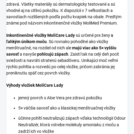
zdravá. Všetky materiály sú dermatologicky testované a sú
vhodné aj na citlivú pokožku. K dispozícii v 7 veľkostiach a
savostiach rozlíšených podľa počtu kvapiek na obale. Predtým
známe pod názvom inkontinenčné vložky MoliMed Premium.
Inkontinenčné vložky MoliCare Lady
sú určené pre ženy
s
ľahkým únikom moču
. Sú rovnako pohodlné ako vložky
menštruačné, na rozdiel od nich ale
majú viac ako 5× vyššiu
savosť
a navyše
pohlcujú zápach
. Zaistí tak na celý deň pocit
sviežosti a navráti stratenú sebadôveru. Unikajúci moč veľmi
rýchlo pohltia a rozvedú po celej vložke, pričom zabránia jej
preniknutiu späť cez povrch vložky.
Výhody vložiek MoliCare Lady
jemný povrch s Aloe Vera pre zdravú pokožku
5× väčšia savosť ako u klasickej menštruačnej vložky
účinne pohltí neutralizujú zápach vďaka technológii Odour
Neutralizér, ktorá vstrebe molekuly amoniaku z moču a
zadrží ich vo vložke