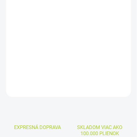
MÔŽEME
DORUČIŤ DO:
11.8.2026
−
+
Pridať do košíka
Cena kus:
0,320 €
DETAILNÉ INFORMÁCIE
OPÝTAŤ SA
EXPRESNÁ DOPRAVA
SKLADOM VIAC AKO
100.000 PLIENOK