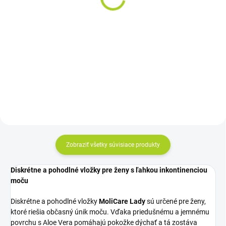
inkontinenčné nohavičky
(14ks)
1x10ks
9,41 €
11,76 €
od
od
Detail
Detail
Cena za kus: od 0,840€
Cena za kus: od 0,76€
Zobraziť všetky súvisiace produkty
Diskrétne a pohodlné vložky pre ženy s ľahkou inkontinenciou
moču
Diskrétne a pohodlné vložky
MoliCare Lady
sú určené pre ženy,
ktoré riešia občasný únik moču. Vďaka priedušnému a jemnému
povrchu s Aloe Vera pomáhajú pokožke dýchať a tá zostáva