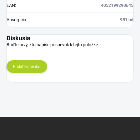
EAN
:
4052199290645
Absorpcia
:
951 ml
Diskusia
Buďte prvý, kto napíše príspevok k tejto položke.
Pridať komentár
Z
á
p