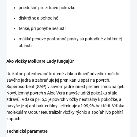
priedušné pre zdravú pokožku
diskrétne a pohodlné
tenké, pri pohybe nešustí
mäkké penové postranné pásky sú pohodlné v intímnej
oblasti
Ako vložky MoliCare Lady fungujú?
Unikátne patentované krútené vlákno ihneď odvedie moč do
savého jadra a zabraňuje jej prenikaniu späť na povrch.
Superbsorbent (SAP) v savom jadre ihneď premení moč na gél.
Nový, jemný povrch s Aloe Vera navyše udrží pokožku stále
zdravú. Vďaka pH 5,5 je povrch vložky neutrálny k pokožke, a
navyše je aj antibakteriálny - eliminuje až 99,9% baktérií. Vďaka
molekulám Odour Neutralizér vložky rýchlo a spoľahlivo pohltí
zápach.
Technické parametre