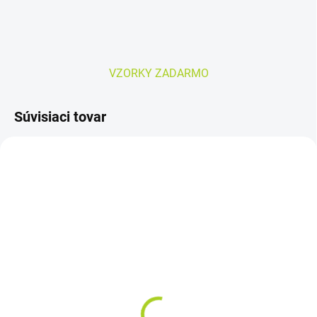
VZORKY ZADARMO
Súvisiaci tovar
TOP PRODUKT
SKLADOM
SKLADOM
TENA Pants Maxi S
AMD PANT MAXI veľ. M
naťahovacie
–plienkové nohavičky