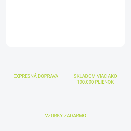
cena:
Cena za kus:
od 0,650€
DETAILNÉ INFORMÁCIE
OPÝTAŤ SA
EXPRESNÁ DOPRAVA
SKLADOM VIAC AKO
100.000 PLIENOK
VZORKY ZADARMO