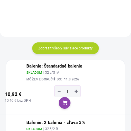
Cena za kus: 0,520€
Zobraziť všetky súvisiace produkty
Balenie: Štandardné balenie
| 325/STA
SKLADOM
MÔŽEME DORUČIŤ DO:
11.8.2026
−
+
10,92 €
10,40 € bez DPH
Do košíka
Balenie: 2 balenia - zľava 3%
| 325/2 B
SKLADOM