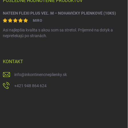
POSLEDNÉ HODNOTENIE PRODUKTOV
NATEEN FLEXI PLUS VEĽ. M – NOHAVIČKY PLIENKOVÉ (10KS)
MIRO
Asi najlepšia kvalita s akou som sa stretol. Príjemné na dotyk a
nepretekajú po stranách.
KONTAKT
info
@
inkontinencneplienky.sk
+421 948 864 624