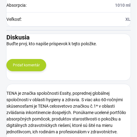
Absorpcia
:
1010 ml
Veľkosť
:
XL
Diskusia
Buďte prvý, kto napíše príspevok k tejto položke.
Pridať komentár
TENA je značka spoločnosti Essity, poprednej globálnej
spoločnosti v oblasti hygieny a zdravia. S viac ako 60-ročnými
skúsenosťami je TENA celosvetovo značkou č.1* v oblasti
zvládania inkontinencie dospelých. Ponúkame ucelené portfólio
absorpčných pomôcok, produktov starostlivosti o pokožku a
digitálnych zdravotníckych riešení, ktoré sú šité na mieru
jednotlivcom, ich rodinám a profesionálom v zdravotníctve.