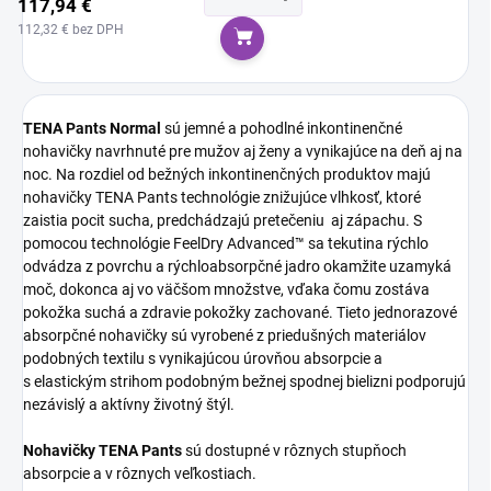
117,94 €
112,32 € bez DPH
Do košíka
TENA Pants Normal
sú jemné a pohodlné inkontinenčné
nohavičky navrhnuté pre mužov aj ženy a vynikajúce na deň aj na
noc. Na rozdiel od bežných inkontinenčných produktov majú
nohavičky TENA Pants technológie znižujúce vlhkosť, ktoré
zaistia pocit sucha, predchádzajú pretečeniu aj zápachu. S
pomocou technológie FeelDry Advanced™ sa tekutina rýchlo
odvádza z povrchu a rýchloabsorpčné jadro okamžite uzamyká
moč, dokonca aj vo väčšom množstve, vďaka čomu zostáva
pokožka suchá a zdravie pokožky zachované. Tieto jednorazové
absorpčné nohavičky sú vyrobené z priedušných materiálov
podobných textilu s vynikajúcou úrovňou absorpcie a
s elastickým strihom podobným bežnej spodnej bielizni podporujú
nezávislý a aktívny životný štýl.
Nohavičky TENA Pants
sú dostupné v rôznych stupňoch
absorpcie a v rôznych veľkostiach.