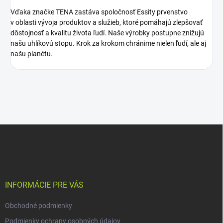
Vďaka značke TENA zastáva spoločnosť Essity prvenstvo
v oblasti vývoja produktov a služieb, ktoré pomáhajú zlepšovať
dôstojnosť a kvalitu života ľudí. Naše výrobky postupne znižujú
našu uhlíkovú stopu. Krok za krokom chránime nielen ľudí, ale aj
našu planétu.
Z
á
p
ä
t
i
INFORMÁCIE PRE VÁS
e
Obchodné podmienky
Podmienky ochrany osobných údajov