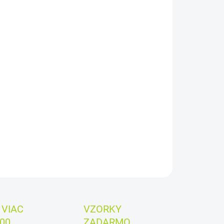
:
EME DORUČIŤ
8.2026
−
+
Pridať do košíka
 kus: 0,26 €
ILNÉ INFORMÁCIE
OPÝTAŤ SA
VIAC
VZORKY
00
ZADARMO