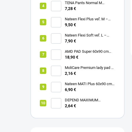
TENA Pants Normal M
naťahovacie inkontinenčné
7,28 €
nohavičky 1x10ks
Nateen Flexi Plus veľ. M –
nohavičky plienkové (10ks)
9,50 €
Nateen Flexi Soft veľ. L –
nohavičky plienkové (10ks)
7,90 €
AMD PAD Super 60x90 cm
podložka pod pacienta (30ks)
18,90 €
MoliCare Premium lady pad 3
kvapky inkontinenčné vložky
2,16 €
12ks
Nateen MATI Plus 60x90 cm
podložka pod pacienta (10ks)
6,90 €
DEPEND MAXIMUM
inkontinenčné vložky pre ženy,
2,64 €
12,5x34cm, savosť 953ml,
6ks