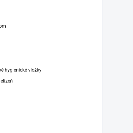
kom
ké hygienické vložky
elizeň