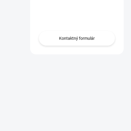
Máte otázku?
Obráťte sa na nás.
Kontaktný formulár