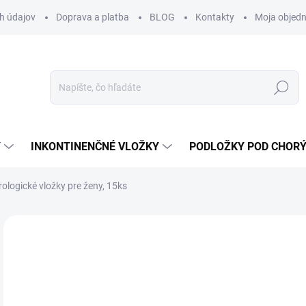
h údajov
Doprava a platba
BLOG
Kontakty
Moja objed
Hľadať
Y
INKONTINENČNÉ VLOŽKY
PODLOŽKY POD CHOR
ologické vložky pre ženy, 15ks
Neohodnotené
Podrobnosti hodnotenia
ZNAČKA:
SENI
3,
3,7
Jedn
SK