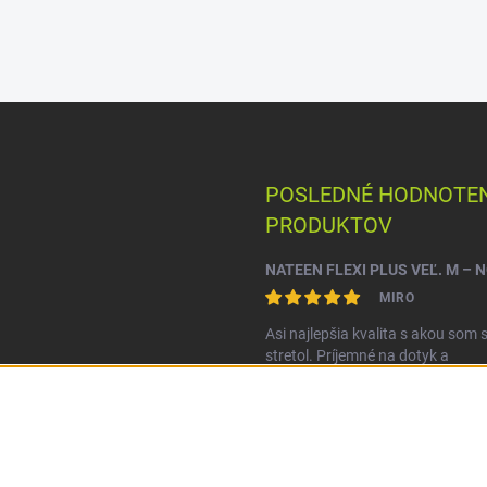
POSLEDNÉ HODNOTEN
PRODUKTOV
MIRO
Asi najlepšia kvalita s akou som 
stretol. Príjemné na dotyk a
nepretekajú po stranách.