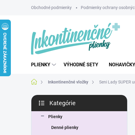
Prejsť
Obchodné podmienky
Podmienky ochrany osobnýc
na
obsah
PLIENKY
VÝHODNÉ SETY
NOHAVIČK
Domov
Inkontinenčné vložky
Seni Lady SUPER ur
B
Kategórie
o
Preskočiť
č
kategórie
n
Plienky
ý
Denné plienky
p