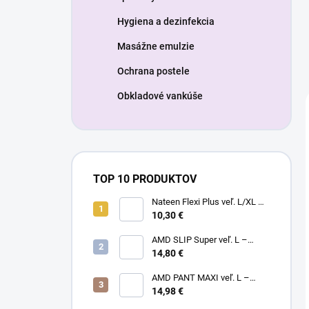
Hygiena a dezinfekcia
Masážne emulzie
Ochrana postele
Obkladové vankúše
TOP 10 PRODUKTOV
Nateen Flexi Plus veľ. L/XL –
nohavičky plienkové (10ks)
10,30 €
AMD SLIP Super veľ. L –
14,80 €
inkontinenčné plienky (20ks)
AMD PANT MAXI veľ. L –
14,98 €
plienkové nohavičky (14ks)