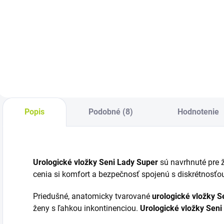
Detail
o
Cena za kus: 0,660
C
Cena za kus: od
€
0,76€
Popis
Podobné (8)
Hodnotenie
Urologické vložky Seni Lady Super
sú navrhnuté pre ž
cenia si komfort a bezpečnosť spojenú s diskrétnosťo
Priedušné, anatomicky tvarované
urologické vložky S
ženy s ľahkou inkontinenciou.
Urologické vložky Seni