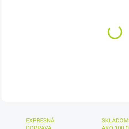
cena
MÔŽ
DO:
10.
Cena
DETA
EXPRESNÁ
SKLADOM 
DOPRAVA
AKO 100.0