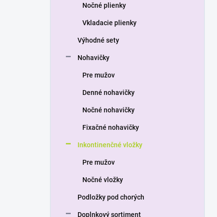
a
Nočné plienky
n
Vkladacie plienky
e
l
Výhodné sety
Nohavičky
Pre mužov
Denné nohavičky
Nočné nohavičky
Fixačné nohavičky
Inkontinenčné vložky
Pre mužov
Nočné vložky
Podložky pod chorých
Doplnkový sortiment