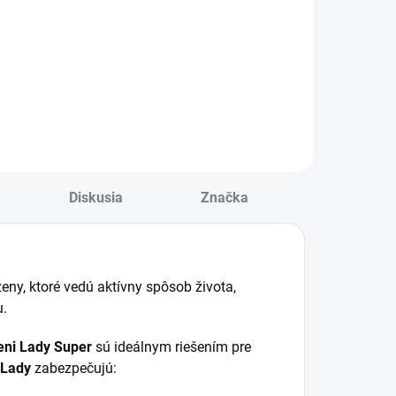
bv.bokov 70-
modré 8ks
ena kus: 0,760€
Cena za kus: od
105cm 10ks
0,920€
Diskusia
Značka
eny, ktoré vedú aktívny spôsob života,
u.
eni Lady Super
sú ideálnym riešením pre
 Lady
zabezpečujú: