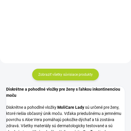
Detail
cena:
Do košíka
Cena za kus: od 1,24€
Cena za kus: 0,95€
Zobraziť všetky súvisiace produkty
Diskrétne a pohodlné vložky pre ženy s ľahkou inkontinenciou
moču
Diskrétne a pohodlné vložky
MoliCare Lady
sú určené pre ženy,
ktoré riešia občasný únik moču. Vďaka priedušnému a jemnému
povrchu s Aloe Vera pomáhajú pokožke dýchať a tá zostáva
zdravá. Všetky materiály sú dermatologicky testované a sú