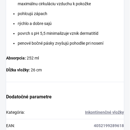
maximálnu cirkuláciu vzduchu k pokožke
pohlcujú zápach
rýchlo a dobre sajú
povrch s pH 5,5 minimalizuje vznik dermatitíd
penové bočné pásky zvyšujú pohodlie pri nosení
Absorpcia:
252 ml
Dĺžka vložky:
26 cm
Dodatočné parametre
Kategória
:
Inkontinenčné vložky
EAN
:
4052199289618