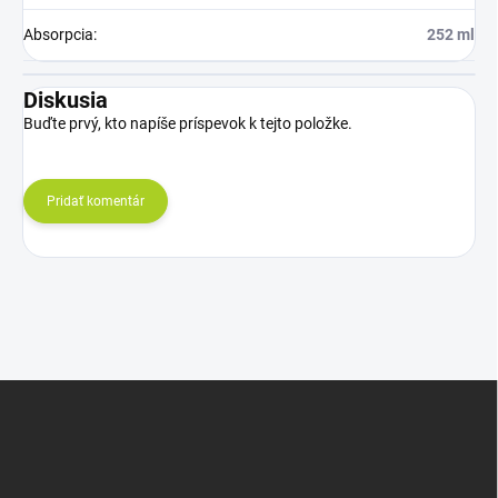
Absorpcia
:
252 ml
Diskusia
Buďte prvý, kto napíše príspevok k tejto položke.
Pridať komentár
Z
á
p
ä
t