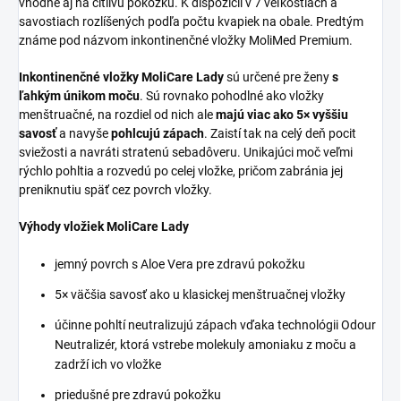
vhodné aj na citlivú pokožku. K dispozícii v 7 veľkostiach a
savostiach rozlíšených podľa počtu kvapiek na obale. Predtým
známe pod názvom inkontinenčné vložky MoliMed Premium.
Inkontinenčné vložky MoliCare Lady
sú určené pre ženy
s
ľahkým únikom moču
. Sú rovnako pohodlné ako vložky
menštruačné, na rozdiel od nich ale
majú viac ako 5× vyššiu
savosť
a navyše
pohlcujú zápach
. Zaistí tak na celý deň pocit
sviežosti a navráti stratenú sebadôveru. Unikajúci moč veľmi
rýchlo pohltia a rozvedú po celej vložke, pričom zabránia jej
preniknutiu späť cez povrch vložky.
Výhody vložiek MoliCare Lady
jemný povrch s Aloe Vera pre zdravú pokožku
5× väčšia savosť ako u klasickej menštruačnej vložky
účinne pohltí neutralizujú zápach vďaka technológii Odour
Neutralizér, ktorá vstrebe molekuly amoniaku z moču a
zadrží ich vo vložke
priedušné pre zdravú pokožku