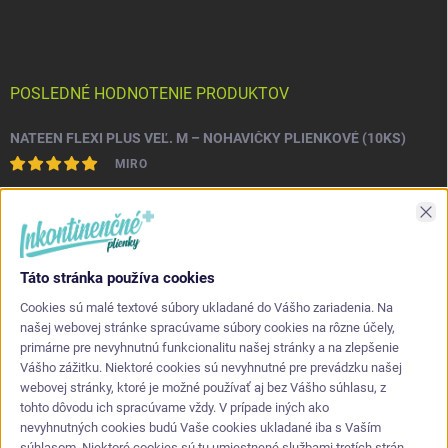
POSLEDNÉ HODNOTENIE PRODUKTOV
NATEEN FLEXI PLUS VEĽ. M – NOHAVIČKY PLIENKOVÉ (10KS)
MIRO
Asi najlepšia kvalita s akou som sa stretol. Príjemné na dotyk a
Zav
nepretekajú po stranách.
Táto stránka používa cookies
KONTAKT
Cookies sú malé textové súbory ukladané do Vášho zariadenia. Na
našej webovej stránke spracúvame súbory cookies na rôzne účely,
primárne pre nevyhnutnú funkcionalitu našej stránky a na zlepšenie
info
@
inkontinencneplienky.sk
Vášho zážitku. Niektoré cookies sú nevyhnutné pre prevádzku našej
webovej stránky, ktoré je možné používať aj bez Vášho súhlasu, z
+421 948 864 624
tohto dôvodu ich spracúvame vždy. V prípade iných ako
nevyhnutných cookies budú Vaše cookies ukladané iba s Vaším
súhlasom. Niektoré cookies sú tu umiestnené službami tretích strán,