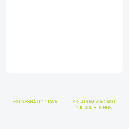
−
+
Pridať do košíka
Cena kus:
0,220 €
DETAILNÉ INFORMÁCIE
OPÝTAŤ SA
EXPRESNÁ DOPRAVA
SKLADOM VIAC AKO
100.000 PLIENOK