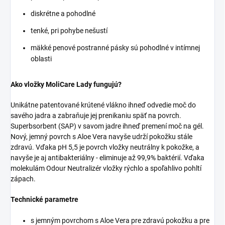
diskrétne a pohodlné
tenké, pri pohybe nešustí
mäkké penové postranné pásky sú pohodlné v intímnej
oblasti
Ako vložky MoliCare Lady fungujú?
Unikátne patentované krútené vlákno ihneď odvedie moč do
savého jadra a zabraňuje jej prenikaniu späť na povrch.
Superbsorbent (SAP) v savom jadre ihneď premení moč na gél.
Nový, jemný povrch s Aloe Vera navyše udrží pokožku stále
zdravú. Vďaka pH 5,5 je povrch vložky neutrálny k pokožke, a
navyše je aj antibakteriálny - eliminuje až 99,9% baktérií. Vďaka
molekulám Odour Neutralizér vložky rýchlo a spoľahlivo pohltí
zápach.
Technické parametre
s jemným povrchom s Aloe Vera pre zdravú pokožku a pre