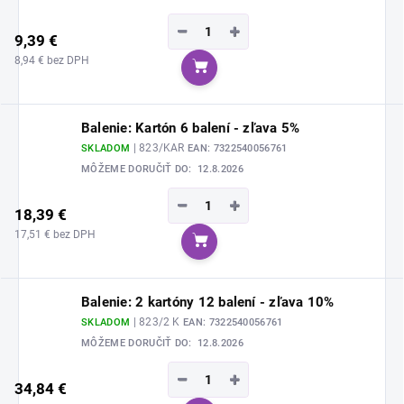
−
+
9,39 €
8,94 € bez DPH
Do košíka
Balenie: Kartón 6 balení - zľava 5%
| 823/KAR
SKLADOM
EAN:
7322540056761
MÔŽEME DORUČIŤ DO:
12.8.2026
−
+
18,39 €
17,51 € bez DPH
Do košíka
Balenie: 2 kartóny 12 balení - zľava 10%
| 823/2 K
SKLADOM
EAN:
7322540056761
MÔŽEME DORUČIŤ DO:
12.8.2026
−
+
34,84 €