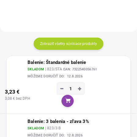
Zobraziť všetky súvisiace produkty
Balenie: Štandardné balenie
| 823/STA
SKLADOM
EAN:
7322540056761
MÔŽEME DORUČIŤ DO:
12.8.2026
−
+
3,23 €
3,08 € bez DPH
Do košíka
Balenie: 3 balenia - zľava 3%
| 823/3 B
SKLADOM
MÔŽEME DORUČIŤ DO:
12.8.2026