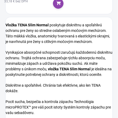
33,18 € bez DPH
Do košíka
Vložka TENA Slim Normal
poskytuje diskrétnu a spoľahlivú
ochranu pre ženy so stredne oslabeným močovým mechúrom.
Táto mäkká vložka, anatomicky tvarovaná s elastickými okrajmi,
je navrhnutá pre ženy s citlivým močovým mechúrom.
Vynikajúce absorpčné schopnosti zaručujú každodennú diskrétnu
ochranu. Trojitá ochrana zabezpečuje rýchlu absorpciu moču,
minimalizuje zápach a udržiava pokožku suchú. Ak máte
problémy s únikom moču,
vložka TENA Slim Normal
je ideálna na
poskytnutie potrebnej ochrany a diskrétnosti, ktorú oceníte.
Diskrétne a spoľahlivé. Chránia tak efektívne, ako len TENA
dokáže.
Pocit sucha, bezpečia a kontrola zápachu Technológia
microPROTEX™ pre váš pocit istoty Systém kontroly zápachu pre
vašu sebadôveru.