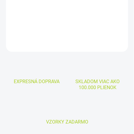
Cena kus: od 0,240 €
DETAILNÉ INFORMÁCIE
OPÝTAŤ SA
EXPRESNÁ DOPRAVA
SKLADOM VIAC AKO
100.000 PLIENOK
VZORKY ZADARMO