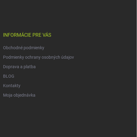
Z
á
p
ä
t
i
INFORMÁCIE PRE VÁS
e
Obchodné podmienky
Podmienky ochrany osobných údajov
Doprava a platba
BLOG
Kontakty
Moja objednávka