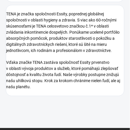
TENA je značka spoločnosti Essity, poprednej globálnej
spoločnosti v oblasti hygieny a zdravia. S viac ako 60-ročnými
skúsenosťami je TENA celosvetovo značkou č.1* v oblasti
zvládania inkontinencie dospelých. Ponúkame ucelené portfólio
absorpčných pomôcok, produktov starostlivosti o pokožku a
digitálnych zdravotníckych riešení, ktoré sú šité na mieru
jednotlivcom, ich rodinám a profesionálom v zdravotníctve.
Vďaka značke TENA zastáva spoločnosť Essity prvenstvo
v oblasti vývoja produktov a služieb, ktoré pomáhajú zlepšovať
dôstojnosť a kvalitu života ľudí. Naše výrobky postupne znižujú
našu uhlíkovú stopu. Krok za krokom chránime nielen ľudí, ale aj
našu planétu.