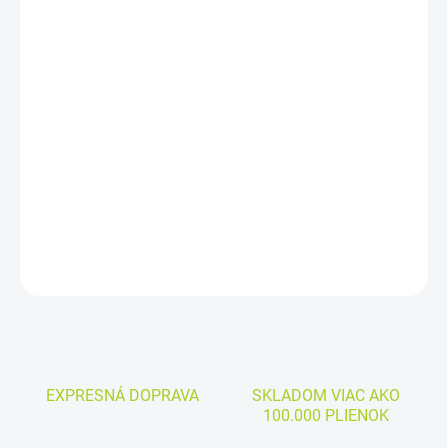
DORUČIŤ DO:
10.8.2026
−
+
Pridať do košíka
Cena za kus:
0,92
€
DETAILNÉ INFORMÁCIE
OPÝTAŤ SA
EXPRESNÁ DOPRAVA
SKLADOM VIAC AKO
100.000 PLIENOK