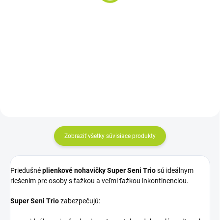
7,50 €
Do košíka
Do košíka
Cena za kus: 0,480 €
Cena za kus: 0,75 €
Zobraziť všetky súvisiace produkty
Priedušné
plienkové nohavičky Super Seni Trio
sú ideálnym
riešením pre osoby s ťažkou a veľmi ťažkou inkontinenciou.
Super Seni Trio
zabezpečujú: