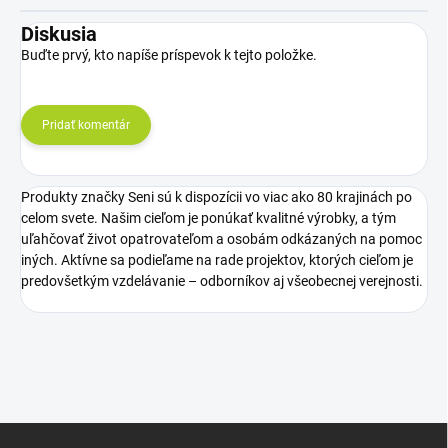
Diskusia
Buďte prvý, kto napíše príspevok k tejto položke.
Pridať komentár
Produkty značky Seni sú k dispozícii vo viac ako 80 krajinách po
celom svete. Našim cieľom je ponúkať kvalitné výrobky, a tým
uľahčovať život opatrovateľom a osobám odkázaných na pomoc
iných. Aktívne sa podieľame na rade projektov, ktorých cieľom je
predovšetkým vzdelávanie – odborníkov aj všeobecnej verejnosti.
Z