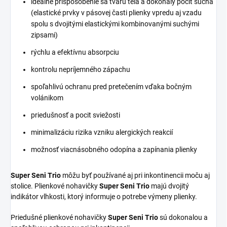
ideálne prispôsobenie sa tvaru tela
a dokonalý pocit sucha
(elastické prvky v pásovej časti plienky vpredu aj vzadu
spolu s dvojitými elastickými kombinovanými suchými
zipsami)
rýchlu a efektívnu absorpciu
kontrolu nepríjemného zápachu
spoľahlivú ochranu pred pretečením vďaka bočným
volánikom
priedušnosť a pocit sviežosti
minimalizáciu rizika vzniku alergických reakcií
možnosť viacnásobného odopína a zapínania plienky
Super Seni Trio
môžu byť používané aj pri inkontinencii moču aj
stolice. Plienkové nohavičky
Super Seni Trio
majú dvojitý
indikátor vlhkosti, ktorý informuje o potrebe výmeny plienky.
Priedušné plienkové nohavičky
Super Seni Trio
sú dokonalou a