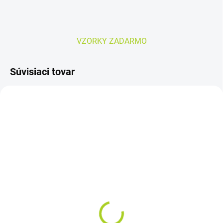
VZORKY ZADARMO
Súvisiaci tovar
SKLADOM
SKLADOM
TENA Comfort Extra
Seni OPTIMA TRIO
vkladacie plienky 40ks
Medium plienkové
nohavičky 10ks
19,20 €