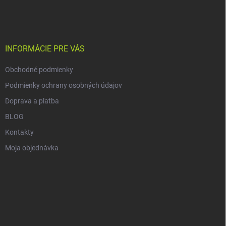
á
p
ä
t
i
INFORMÁCIE PRE VÁS
e
Obchodné podmienky
Podmienky ochrany osobných údajov
Doprava a platba
BLOG
Kontakty
Moja objednávka