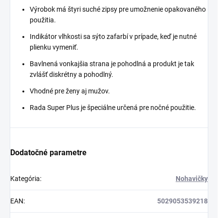
Výrobok má štyri suché zipsy pre umožnenie opakovaného
použitia.
Indikátor vlhkosti sa sýto zafarbí v prípade, keď je nutné
plienku vymeniť.
Bavlnená vonkajšia strana je pohodlná a produkt je tak
zvlášť diskrétny a pohodlný.
Vhodné pre ženy aj mužov.
Rada Super Plus je špeciálne určená pre nočné použitie.
Dodatočné parametre
Kategória
:
Nohavičky
EAN
:
5029053539218