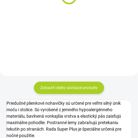
44,25 €
Do košíka
Jednotková
2,21 € / 1 ks
cena:
Cena za kus: 0,590 €
Do košíka
Cena za kus: 0,55€
Zobraziť všetky súvisiace produkty
Priedušné plienkové nohavičky sú určené pre veľmi silný únik
moču i stolice. Sú vyrobené z jemného hypoalergénneho
materiálu, bavlnená vonkajšia vrstva a elastický pás zaisťujú
maximálne pohodlie. Postranné lemy zabraňujú pretekaniu
tekutín po stranách. Rada Super Plus je špeciálne určená pre
nočné použitie.