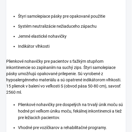
Štyri samolepiace pásky pre opakované použitie
Systém neutralizácie nežiaduceho zápachu
Jemné elastické nohavičky
Indikátor vlhkosti
Plienkové nohavičky pre pacientov s ťažkým stupňom
inkontinencie so zapínaním na suchý zips. Štyri samolepiace
pásky umožňujú opakované prilepenie. Sú vyrobené z
hypoalergénneho materiálu a sú opatrené indikátorom vlhkosti.
15 plienok v balení vo veľkosti S (obvod pása 50-80 cm), savosť
2560 ml.
Plienkové nohavičky pre dospelých na trvalý únik moču sú
hodné pri veľkom úniku moču, fekálnej inkontinencii a tiež
pre ležiacich pacientov.
Vhodné pre vozíčkarov a rehabilitačné programy.