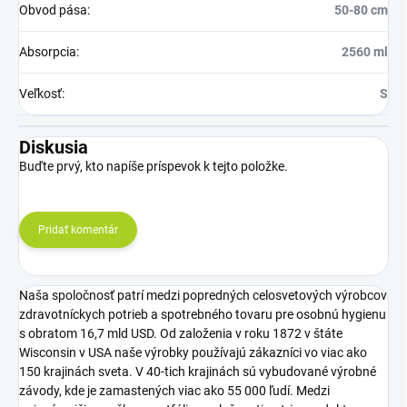
Obvod pása
:
50-80 cm
Absorpcia
:
2560 ml
Veľkosť
:
S
Diskusia
Buďte prvý, kto napíše príspevok k tejto položke.
Pridať komentár
Naša spoločnosť patrí medzi popredných celosvetových výrobcov
zdravotníckych potrieb a spotrebného tovaru pre osobnú hygienu
s obratom 16,7 mld USD. Od založenia v roku 1872 v štáte
Wisconsin v USA naše výrobky používajú zákazníci vo viac ako
150 krajinách sveta. V 40-tich krajinách sú vybudované výrobné
závody, kde je zamastených viac ako 55 000 ľudí. Medzi