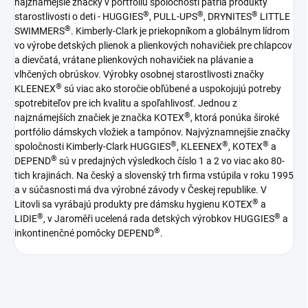
najznámejšie značky v portfóliu spoločnosti patria produkty
®
®
®
starostlivosti o deti - HUGGIES
, PULL-UPS
, DRYNITES
LITTLE
®
SWIMMERS
. Kimberly-Clark je priekopníkom a globálnym lídrom
vo výrobe detských plienok a plienkových nohavičiek pre chlapcov
a dievčatá, vrátane plienkových nohavičiek na plávanie a
vlhčených obrúskov. Výrobky osobnej starostlivosti značky
®
KLEENEX
sú viac ako storočie obľúbené a uspokojujú potreby
spotrebiteľov pre ich kvalitu a spoľahlivosť. Jednou z
®
najznámejších značiek je značka KOTEX
, ktorá ponúka široké
portfólio dámskych vložiek a tampónov. Najvýznamnejšie značky
®
®
®
spoločnosti Kimberly-Clark HUGGIES
, KLEENEX
, KOTEX
a
®
DEPEND
sú v predajných výsledkoch číslo 1 a 2 vo viac ako 80-
tich krajinách. Na český a slovenský trh firma vstúpila v roku 1995
a v súčasnosti má dva výrobné závody v Českej republike. V
®
Litovli sa vyrábajú produkty pre dámsku hygienu KOTEX
a
®
®
LIDIE
, v Jaroměři ucelená rada detských výrobkov HUGGIES
a
®
inkontinenčné pomôcky DEPEND
.