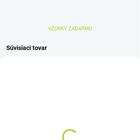
VZORKY ZADARMO
Súvisiaci tovar
SKLADOM
SKLADOM
Nateen Combi PLUS veľ.
MoliCare Premium
XL – plienky
Elastic 8 kvapiek M,
inkontinenčné (10ks)
zalepovacie nohavičky