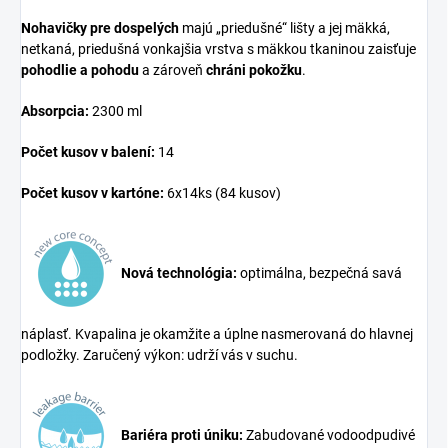
Nohavičky pre dospelých
majú „priedušné“ lišty a jej mäkká,
netkaná, priedušná vonkajšia vrstva s mäkkou tkaninou zaisťuje
pohodlie a pohodu
a zároveň
chráni pokožku
.
Absorpcia:
230
0
ml
Počet kusov v balení:
14
Počet kusov v kartóne:
6x14ks (84 kusov)
Nová technológia:
optimálna, bezpečná savá
náplasť. Kvapalina je okamžite a úplne nasmerovaná do hlavnej
podložky. Zaručený výkon: udrží vás v suchu.
Bariéra proti úniku:
Zabudované vodoodpudivé