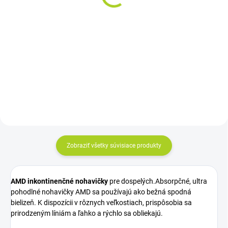
26ks
7,70 €
17,42 €
Jednotková
0,77 € / 1 ks
Do košíka
cena:
Do košíka
Absorpcia: 3050 ml Veľkosť: 85-
120 cm Cena za kus: 0,67 €
Cena za kus: 0,770€
Zobraziť všetky súvisiace produkty
AMD inkontinenčné nohavičky
pre dospelých.
Absorpčné, ultra
pohodlné nohavičky AMD sa používajú ako bežná spodná
bielizeň. K dispozícii v rôznych veľkostiach, prispôsobia sa
prirodzeným líniám a ľahko a rýchlo sa obliekajú.