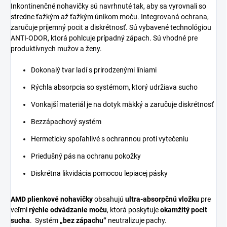
Inkontinenčné nohavičky sú navrhnuté tak, aby sa vyrovnali so
stredne ťažkým až ťažkým únikom moču. Integrovaná ochrana,
zaručuje príjemný pocit a diskrétnosť. Sú vybavené technológiou
ANTI-ODOR, ktorá pohlcuje prípadný zápach. Sú vhodné pre
produktívnych mužov a ženy.
Dokonalý tvar ladí s prirodzenými líniami
Rýchla absorpcia so systémom, ktorý udržiava sucho
Vonkajší materiál je na dotyk mäkký a zaručuje diskrétnosť
Bezzápachový systém
Hermeticky spoľahlivé s ochrannou proti vytečeniu
Priedušný pás na ochranu pokožky
Diskrétna likvidácia pomocou lepiacej pásky
AMD plienkové nohavičky
obsahujú
ultra-absorpčnú
vložku
pre
veľmi
rýchle odvádzanie moču
, ktorá poskytuje
okamžitý pocit
sucha
. Systém
„bez zápachu“
neutralizuje pachy.