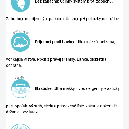
Bez zápachu:
Účinný systém proti zápachu.
Zabraňuje nepríjemným pachom. Udržuje pH pokožky neutrálne.
Príjemný pocit bavlny:
Ultra mäkká, netkaná,
vonkajšia vrstva. Pocit z pravej tkaniny. Ľahká, diskrétna
ochrana.
Elastické:
Ultra mäkký, hypoalergénny, elastický
pás. Spoľahlivý strih, sleduje prirodzené línie, zaisťuje dokonalé
držanie. Bez latexu.