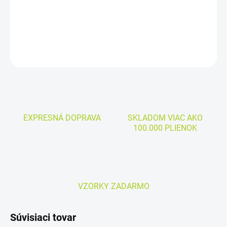
Cena za kus:
od 0,99€
DETAILNÉ INFORMÁCIE
OPÝTAŤ SA
EXPRESNÁ DOPRAVA
SKLADOM VIAC AKO
100.000 PLIENOK
VZORKY ZADARMO
Súvisiaci tovar