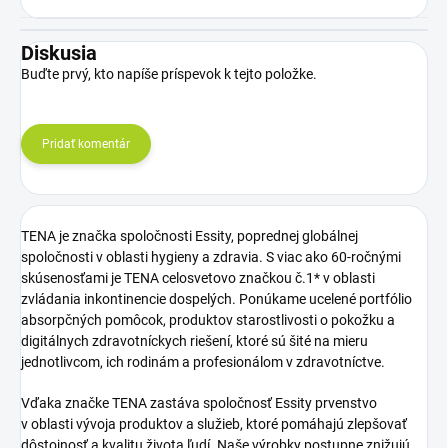
Diskusia
Buďte prvý, kto napíše príspevok k tejto položke.
Pridať komentár
TENA je značka spoločnosti Essity, poprednej globálnej
spoločnosti v oblasti hygieny a zdravia. S viac ako 60-ročnými
skúsenosťami je TENA celosvetovo značkou č.1* v oblasti
zvládania inkontinencie dospelých. Ponúkame ucelené portfólio
absorpčných pomôcok, produktov starostlivosti o pokožku a
digitálnych zdravotníckych riešení, ktoré sú šité na mieru
jednotlivcom, ich rodinám a profesionálom v zdravotníctve.
Vďaka značke TENA zastáva spoločnosť Essity prvenstvo
v oblasti vývoja produktov a služieb, ktoré pomáhajú zlepšovať
dôstojnosť a kvalitu života ľudí. Naše výrobky postupne znižujú