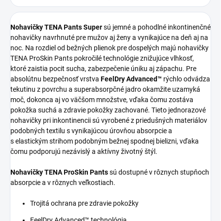
Nohavičky TENA Pants Super
sú jemné a pohodlné inkontinenčné
nohavičky navrhnuté pre mužov aj ženy a vynikajúce na deň aj na
noc. Na rozdiel od bežných plienok pre dospelých majú nohavičky
TENA ProSkin Pants pokročilé technológie znižujúce vlhkosť,
ktoré zaistia pocit sucha, zabezpečenie úniku aj zápachu. Pre
absolútnu bezpečnosť vrstva
FeelDry Advanced™
rýchlo odvádza
tekutinu z povrchu a superabsorpčné jadro okamžite uzamyká
moč, dokonca aj vo väčšom množstve, vďaka čomu zostáva
pokožka suchá a zdravie pokožky zachované. Tieto jednorazové
nohavičky pri inkontinencii sú vyrobené z priedušných materiálov
podobných textilu s vynikajúcou úrovňou absorpcie a
s elastickým strihom podobným bežnej spodnej bielizni, vďaka
čomu podporujú nezávislý a aktívny životný štýl.
Nohavičky TENA ProSkin Pants
sú dostupné v rôznych stupňoch
absorpcie a v rôznych veľkostiach.
Trojitá ochrana pre zdravie pokožky
FeelDry Advanced™ technológia