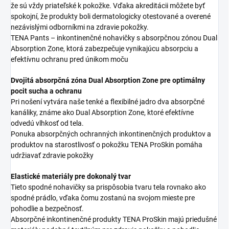
že sú vždy priateľské k pokožke. Vďaka akreditácii môžete byť
spokojní, že produkty boli dermatologicky otestované a overené
nezávislými odborníkmi na zdravie pokožky.
TENA Pants – inkontinenčné nohavičky s absorpčnou zónou Dual
Absorption Zone, ktorá zabezpečuje vynikajúcu absorpciu a
efektívnu ochranu pred únikom moču
Dvojitá absorpčná zóna Dual Absorption Zone pre optimálny
pocit sucha a ochranu
Pri nošení vytvára naše tenké a flexibilné jadro dva absorpčné
kanáliky, známe ako Dual Absorption Zone, ktoré efektívne
odvedú vlhkosť od tela.
Ponuka absorpčných ochranných inkontinenčných produktov a
produktov na starostlivosť o pokožku TENA ProSkin pomáha
udržiavať zdravie pokožky
Elastické materiály pre dokonalý tvar
Tieto spodné nohavičky sa prispôsobia tvaru tela rovnako ako
spodné prádlo, vďaka čomu zostanú na svojom mieste pre
pohodlie a bezpečnosť.
Absorpčné inkontinenčné produkty TENA ProSkin majú priedušné