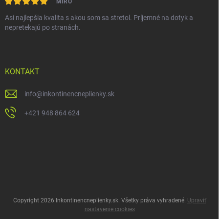
MIRO
Asi najlepšia kvalita s akou som sa stretol. Príjemné na dotyk a
nepretekajú po stranách.
KONTAKT
info
@
inkontinencneplienky.sk
+421 948 864 624
Copyright 2026
Inkontinencneplienky.sk
. Všetky práva vyhradené.
Upraviť
nastavenie cookies