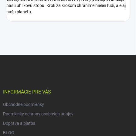
našu uhlíkovú stopu. Krok za krokom chránime nielen ľudí, ale aj
našu planétu.
Z
á
p
ä
t
i
INFORMÁCIE PRE VÁS
e
Obchodné podmienky
Podmienky ochrany osobných údajov
Doprava a platba
BLOG