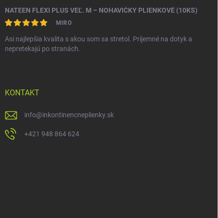
NATEEN FLEXI PLUS VEĽ. M – NOHAVIČKY PLIENKOVÉ (10KS)
MIRO
Asi najlepšia kvalita s akou som sa stretol. Príjemné na dotyk a
nepretekajú po stranách.
KONTAKT
info
@
inkontinencneplienky.sk
+421 948 864 624