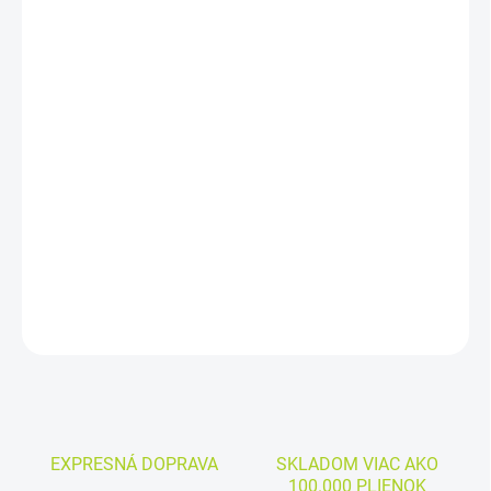
cena:
MÔŽEME
DORUČIŤ DO:
11.8.2026
−
+
Pridať do košíka
Cena za kus:
0,610€
DETAILNÉ INFORMÁCIE
OPÝTAŤ SA
EXPRESNÁ DOPRAVA
SKLADOM VIAC AKO
100.000 PLIENOK