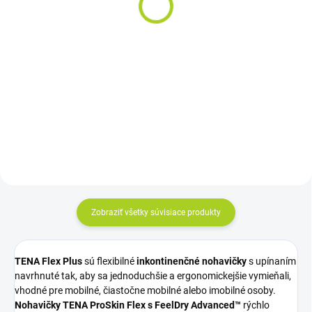
inkontinenčné plienky
19,32 €
(20ks)
Do košíka
14,80 €
od
Cena za kus: 0,420 €
Detail
Cena za kus: od 0,680€
Zobraziť všetky súvisiace produkty
TENA Flex Plus
sú flexibilné
inkontinenčné nohavičky
s upínaním
navrhnuté tak, aby sa jednoduchšie a ergonomickejšie vymieňali,
vhodné pre mobilné, čiastočne mobilné alebo imobilné osoby.
Nohavičky TENA ProSkin Flex s FeelDry Advanced™
rýchlo