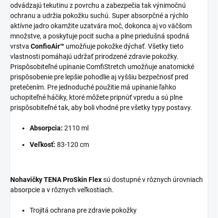
odvádzajú tekutinu z povrchu a zabezpečia tak výnimočnú
ochranu a udržia pokožku suchú. Super absorpčné a rýchlo
aktívne jadro okamžite uzatvára moč, dokonca aj vo väčšom
množstve, a poskytuje pocit sucha a plne priedušná spodná
vrstva
ConfioAir™
umožňuje pokožke dýchať. Všetky tieto
vlastnosti pomáhajú udržať prirodzené zdravie pokožky.
Prispôsobiteľné upínanie ComfiStretch umožňuje anatomické
prispôsobenie pre lepšie pohodlie aj vyššiu bezpečnosť pred
pretečením. Pre jednoduché použitie má upínanie ľahko
uchopiteľné háčiky, ktoré môžete pripnúť vpredu a sú plne
prispôsobiteľné tak, aby boli vhodné pre všetky typy postavy.
Absorpcia:
2110 ml
Veľkosť:
83-120 cm
Nohavičky TENA ProSkin Flex
sú dostupné v rôznych úrovniach
absorpcie a v rôznych veľkostiach.
Trojitá ochrana pre zdravie pokožky