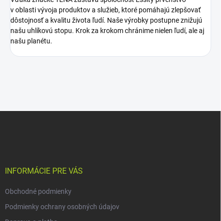
v oblasti vývoja produktov a služieb, ktoré pomáhajú zlepšovať
dôstojnosť a kvalitu života ľudí. Naše výrobky postupne znižujú
našu uhlíkovú stopu. Krok za krokom chránime nielen ľudí, ale aj
našu planétu.
Z
á
p
ä
t
i
INFORMÁCIE PRE VÁS
e
Obchodné podmienky
Podmienky ochrany osobných údajov