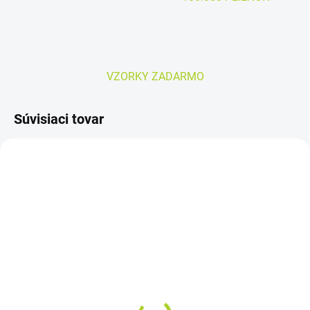
VZORKY ZADARMO
Súvisiaci tovar
SKLADOM
SKLADOM
TENA Comfort Plus
AMD SLIP Extra veľ. XL –
vkladacie plienky 46ks