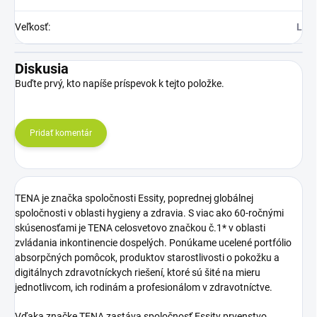
Veľkosť
:
L
Diskusia
Buďte prvý, kto napíše príspevok k tejto položke.
Pridať komentár
TENA je značka spoločnosti Essity, poprednej globálnej
spoločnosti v oblasti hygieny a zdravia. S viac ako 60-ročnými
skúsenosťami je TENA celosvetovo značkou č.1* v oblasti
zvládania inkontinencie dospelých. Ponúkame ucelené portfólio
absorpčných pomôcok, produktov starostlivosti o pokožku a
digitálnych zdravotníckych riešení, ktoré sú šité na mieru
jednotlivcom, ich rodinám a profesionálom v zdravotníctve.
Vďaka značke TENA zastáva spoločnosť Essity prvenstvo