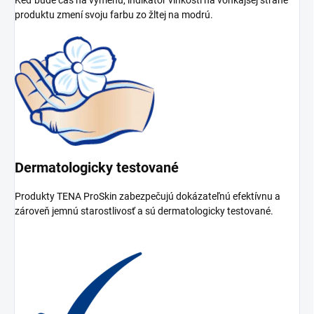
Keď bude čas na výmenu, indikátor vlhkosti na vonkajšej strane
produktu zmení svoju farbu zo žltej na modrú.
Dermatologicky testované
Produkty TENA ProSkin zabezpečujú dokázateľnú efektívnu a
zároveň jemnú starostlivosť a sú dermatologicky testované.