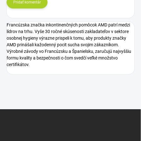
Pridať komentár
Francúzska značka inkontinenčných pomôcok AMD patrí medzi
lídrov na trhu. Vyše 30 ročné skúsenosti zakladateľov v sektore
osobnej hygieny výrazne prispeli k tomu, aby produkty značky
AMD prinášali kažodenný pocit sucha svojim zákazníkom.
Výrobné závody vo Francúzsku a Španielsku, zaručujú najvyššiu
formu kvality a bezpečnosti o čom svedčí veľké množstvo
certifikátov.
Z
á
p
ä
t