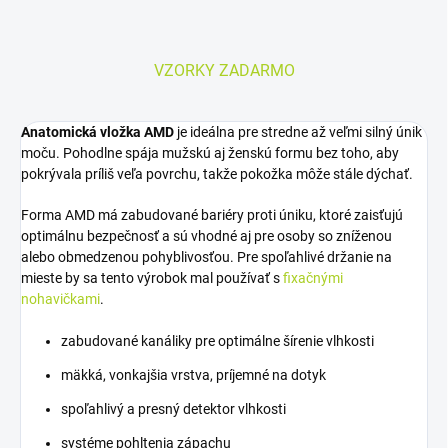
VZORKY ZADARMO
Anatomická vložka AMD
je ideálna pre stredne až veľmi silný únik
moču. Pohodlne spája mužskú aj ženskú formu bez toho, aby
pokrývala príliš veľa povrchu, takže pokožka môže stále dýchať.
Forma AMD má zabudované bariéry proti úniku, ktoré zaisťujú
optimálnu bezpečnosť a sú vhodné aj pre osoby so zníženou
alebo obmedzenou pohyblivosťou. Pre spoľahlivé držanie na
mieste by sa tento výrobok mal používať s
fixačnými
nohavičkami
.
zabudované kanáliky pre optimálne šírenie vlhkosti
mäkká, vonkajšia vrstva, príjemné na dotyk
spoľahlivý a presný detektor vlhkosti
systéme pohltenia zápachu