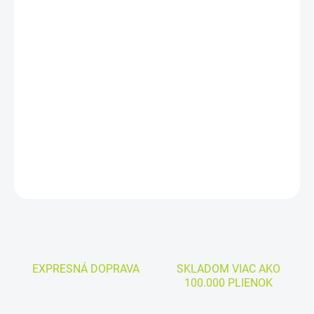
cena:
MÔŽEME
DORUČIŤ DO:
11.8.2026
−
+
Pridať do košíka
Cena za kus: 0,40€
DETAILNÉ INFORMÁCIE
OPÝTAŤ SA
EXPRESNÁ DOPRAVA
SKLADOM VIAC AKO
100.000 PLIENOK