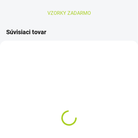
VZORKY ZADARMO
Súvisiaci tovar
AKCIA
SKLADOM
SKLADOM
DEPEND SUPER L/XL pre
AMD PANT MAXI veľ. XL
mužov naťahovacie
–plienkové nohavičky
nohavičky 9ks
(75+9ks)
7,38 €
80,25 €