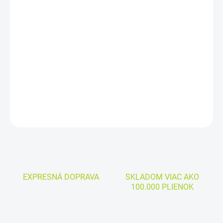
DORUČIŤ DO:
10.8.2026
−
+
Pridať do košíka
Cena za kus:
0,570
€
DETAILNÉ INFORMÁCIE
OPÝTAŤ SA
EXPRESNÁ DOPRAVA
SKLADOM VIAC AKO
100.000 PLIENOK