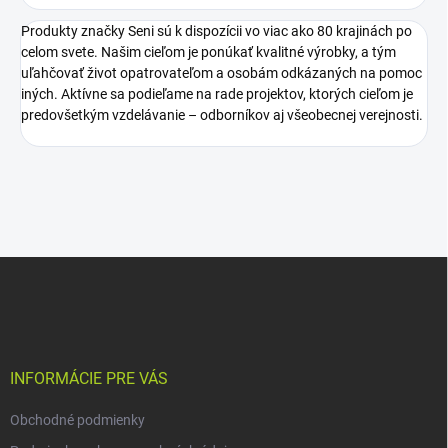
Produkty značky Seni sú k dispozícii vo viac ako 80 krajinách po
celom svete. Našim cieľom je ponúkať kvalitné výrobky, a tým
uľahčovať život opatrovateľom a osobám odkázaných na pomoc
iných. Aktívne sa podieľame na rade projektov, ktorých cieľom je
predovšetkým vzdelávanie – odborníkov aj všeobecnej verejnosti.
Z
á
p
ä
t
i
INFORMÁCIE PRE VÁS
e
Obchodné podmienky