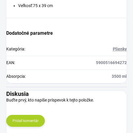
Veľkosť:75 x 39 cm
Dodatočné parametre
Kategória
:
Plienky
EAN
:
5900516694272
Absorpcia
:
3500 ml
Diskusia
Buďte prvý, kto napíše príspevok k tejto položke.
Pridať komentár