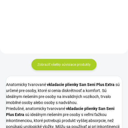
Do košíka
Do košíka
Cena kus: 0,82€
Cena za kus: 0,95€
Zobraziť všetky súvisiace produkty
Anatomicky tvarované
vkladacie plienky San Seni Plus Extra
sú
určené pre osoby, ktoré si cenia diskrétnosť a komfort. Sú
ideálnym riešením pre osoby na invalidných vozíkoch, trvalo
imobilné osoby alebo osoby s nadváhou.
Priedušné, anatomicky tvarované
vkladacie plienky San Seni
Plus Extra
sú ideálnym riešením pre osoby s veľmi ťažkou
inkontinenciou, ktoré potrebujú produkt vyššej absorpcie, než
ponúkajú urologické vložky. Môžu sa používať aj pri inkontinencii