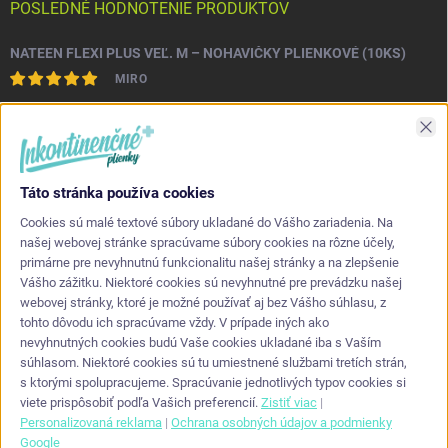
POSLEDNÉ HODNOTENIE PRODUKTOV
NATEEN FLEXI PLUS VEĽ. M – NOHAVIČKY PLIENKOVÉ (10KS)
MIRO
Asi najlepšia kvalita s akou som sa stretol. Príjemné na dotyk a
Zav
nepretekajú po stranách.
Táto stránka používa cookies
KONTAKT
Cookies sú malé textové súbory ukladané do Vášho zariadenia. Na
našej webovej stránke spracúvame súbory cookies na rôzne účely,
primárne pre nevyhnutnú funkcionalitu našej stránky a na zlepšenie
info
@
inkontinencneplienky.sk
Vášho zážitku. Niektoré cookies sú nevyhnutné pre prevádzku našej
webovej stránky, ktoré je možné používať aj bez Vášho súhlasu, z
+421 948 864 624
tohto dôvodu ich spracúvame vždy. V prípade iných ako
nevyhnutných cookies budú Vaše cookies ukladané iba s Vaším
súhlasom. Niektoré cookies sú tu umiestnené službami tretích strán,
s ktorými spolupracujeme. Spracúvanie jednotlivých typov cookies si
viete prispôsobiť podľa Vašich preferencií.
Zistiť viac
|
Personalizovaná reklama
|
Ochrana osobných údajov a podmienky
Google