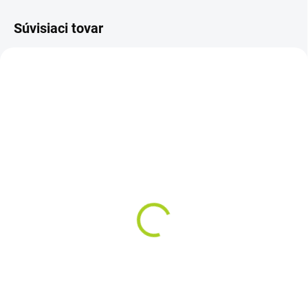
Súvisiaci tovar
SKLADOM
SKLADOM
DEPEND NORMAL
DEPEND SUPER XL pre
vkladacie plienky 16ks
ženy naťahovacie
nohavičky 9ks
5,28 €
7,38 €
Do košíka
Do košíka
Cena za kus: 0,330 €
Cena kus: 0,82€