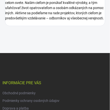
celom svete. Našim cieľom je ponúkať kvalitné výrobky, a tým
uľahčovať život opatrovateľom a osobám odkázaných na pomoc
iných. Aktívne sa podieľame na rade projektov, ktorých cieľom je
predovšetkým vzdelávanie – odborníkov aj všeobecnej verejnosti.
Z
á
p
ä
t
i
INFORMÁCIE PRE VÁS
e
Obchodné podmienky
Podmienky ochrany osobných údajov
Doprava a platba