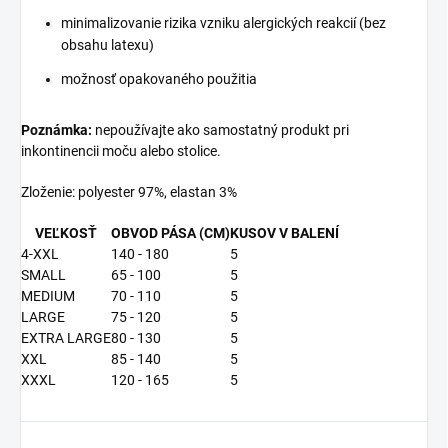
minimalizovanie rizika vzniku alergických reakcií (bez
obsahu latexu)
možnosť opakovaného použitia
Poznámka:
nepoužívajte ako samostatný produkt pri
inkontinencii moču alebo stolice.
Zloženie: polyester 97%, elastan 3%
VEĽKOSŤ
OBVOD PÁSA (CM)
KUSOV V BALENÍ
4-XXL
140 - 180
5
SMALL
65 - 100
5
MEDIUM
70 - 110
5
LARGE
75 - 120
5
EXTRA LARGE
80 - 130
5
XXL
85 - 140
5
XXXL
120 - 165
5