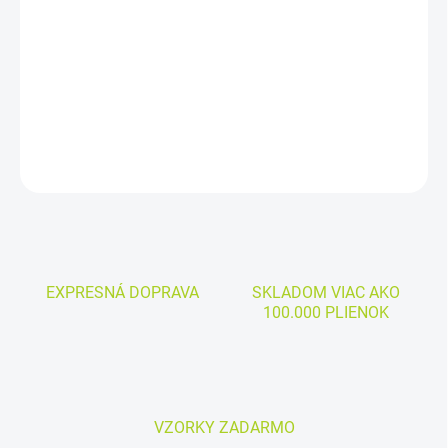
−
+
Pridať do košíka
Cena za kus: 1,185€
DETAILNÉ INFORMÁCIE
OPÝTAŤ SA
EXPRESNÁ DOPRAVA
SKLADOM VIAC AKO
100.000 PLIENOK
VZORKY ZADARMO