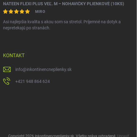
NATEEN FLEXI PLUS VEĽ. M – NOHAVIČKY PLIENKOVÉ (10KS)
MIRO
Asi najlepšia kvalita s akou som sa stretol. Príjemné na dotyk a
nepretekajú po stranách.
KONTAKT
info
@
inkontinencneplienky.sk
+421 948 864 624
Copyright 2026
Inkontinencneplienky.sk
. Všetky práva vyhradené.
Upraviť