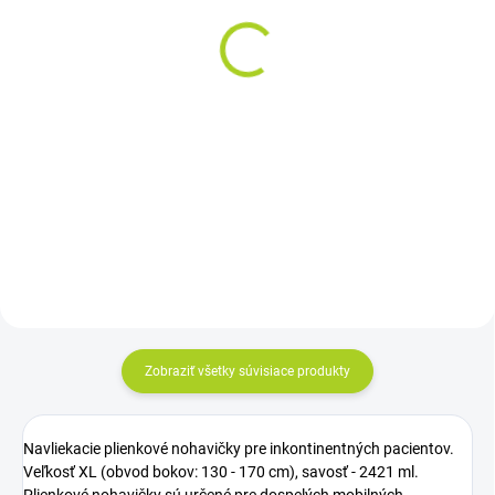
Nateen Combi MAXI veľ.
AMD SLIP Extra veľ. L –
L – plienky
inkontinenčné plienky
inkontinenčné (10ks)
(20ks)
9 €
11,80 €
od
Do košíka
Detail
Cena za kus: 0,900€
Cena za kus: od 0,54€
Zobraziť všetky súvisiace produkty
Navliekacie plienkové nohavičky pre inkontinentných pacientov.
Veľkosť XL (obvod bokov: 130 - 170 cm), savosť - 2421 ml.
Plienkové nohavičky sú určené pre dospelých mobilných