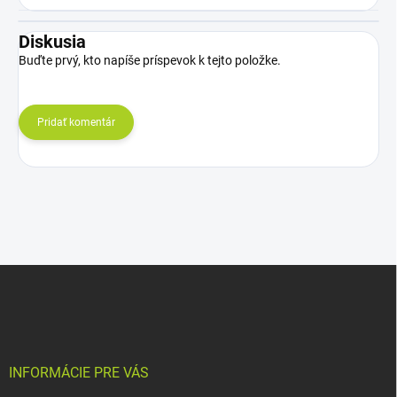
Diskusia
Buďte prvý, kto napíše príspevok k tejto položke.
Pridať komentár
Z
á
p
ä
t
i
INFORMÁCIE PRE VÁS
e