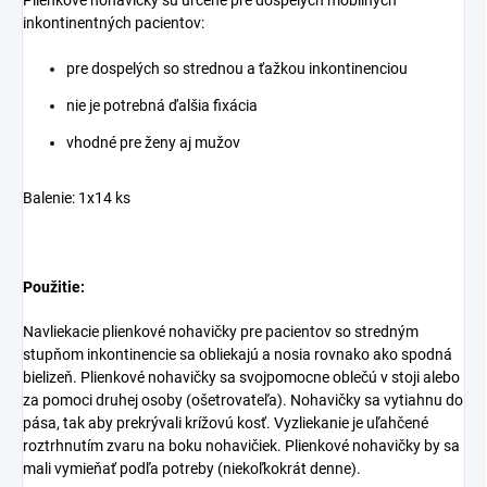
inkontinentných pacientov:
pre dospelých so strednou a ťažkou inkontinenciou
nie je potrebná ďalšia fixácia
vhodné pre ženy aj mužov
Balenie: 1x14 ks
Použitie:
Navliekacie plienkové nohavičky pre pacientov so stredným
stupňom inkontinencie sa obliekajú a nosia rovnako ako spodná
bielizeň. Plienkové nohavičky sa svojpomocne oblečú v stoji alebo
za pomoci druhej osoby (ošetrovateľa). Nohavičky sa vytiahnu do
pása, tak aby prekrývali krížovú kosť. Vyzliekanie je uľahčené
roztrhnutím zvaru na boku nohavičiek. Plienkové nohavičky by sa
mali vymieňať podľa potreby (niekoľkokrát denne).