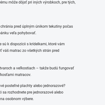
rému môže dôjsť pri iných výrobkoch, pre tých,
y chránia pred úplným únikom tekutiny počas
spánku veľa pohybovať.
sú k dispozícii s krídelkami, ktoré vám
ť váš matrac zo všetkých strán pred
tvaroch a veľkostiach – takže budú fungovať
eľkosťami matracov.
vé posteľné plachty alebo jednorazové?
či sa rozhodnete pre jednorazové alebo
y na osobnom výbere.