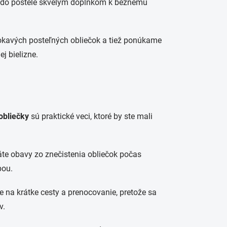
ky do postele skvelým doplnkom k bežnému
okavých posteľných obliečok a tiež ponúkame
j bielizne.
obliečky
sú praktické veci, ktoré by ste mali
máte obavy zo znečistenia obliečok počas
bou.
 na krátke cesty a prenocovanie, pretože sa
v.