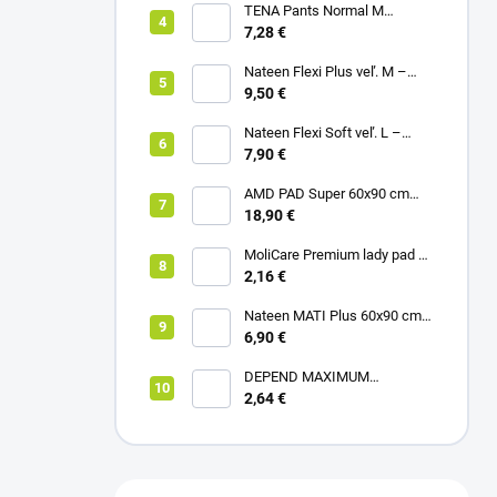
TENA Pants Normal M
naťahovacie inkontinenčné
7,28 €
nohavičky 1x10ks
Nateen Flexi Plus veľ. M –
nohavičky plienkové (10ks)
9,50 €
Nateen Flexi Soft veľ. L –
nohavičky plienkové (10ks)
7,90 €
AMD PAD Super 60x90 cm
podložka pod pacienta (30ks)
18,90 €
MoliCare Premium lady pad 3
kvapky inkontinenčné vložky
2,16 €
12ks
Nateen MATI Plus 60x90 cm
podložka pod pacienta (10ks)
6,90 €
DEPEND MAXIMUM
inkontinenčné vložky pre ženy,
2,64 €
12,5x34cm, savosť 953ml,
6ks