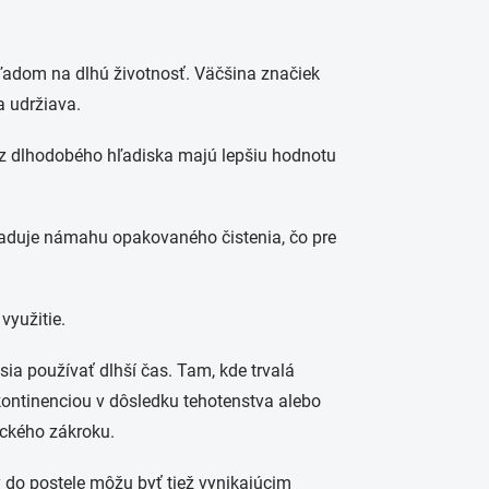
ľadom na dlhú životnosť. Väčšina značiek
a udržiava.
a z dlhodobého hľadiska majú lepšiu hodnotu
yžaduje námahu opakovaného čistenia, čo pre
využitie.
sia používať dlhší čas. Tam, kde trvalá
inkontinenciou v dôsledku tehotenstva alebo
ického zákroku.
 do postele môžu byť tiež vynikajúcim