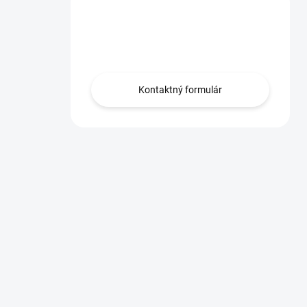
Máte otázku?
Obráťte sa na nás.
Kontaktný formulár