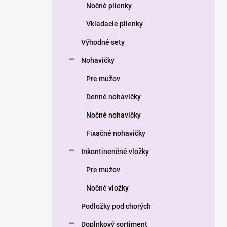
a
Nočné plienky
n
Vkladacie plienky
e
l
Výhodné sety
Nohavičky
Pre mužov
Denné nohavičky
Nočné nohavičky
Fixačné nohavičky
Inkontinenčné vložky
Pre mužov
Nočné vložky
Podložky pod chorých
Doplnkový sortiment