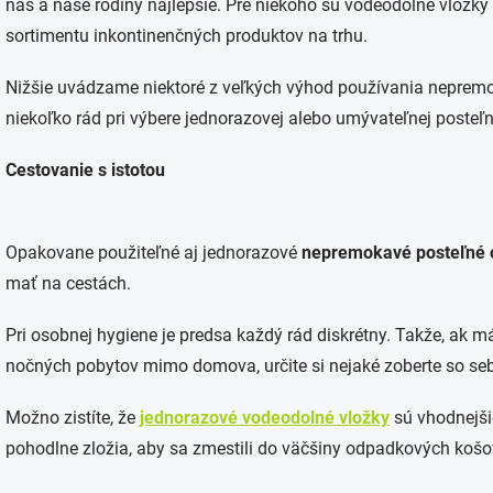
nás a naše rodiny najlepšie. Pre niekoho sú vodeodolné vlož
sortimentu inkontinenčných produktov na trhu.
Nižšie uvádzame niektoré z veľkých výhod používania neprem
niekoľko rád pri výbere jednorazovej alebo umývateľnej posteľne
Cestovanie s istotou
Opakovane použiteľné aj jednorazové
nepremokavé posteľné 
mať na cestách.
Pri osobnej hygiene je predsa každý rád diskrétny. Takže, ak 
nočných pobytov mimo domova, určite si nejaké zoberte so se
Možno zistíte, že
jednorazové vodeodolné vložky
sú vhodnejšie
pohodlne zložia, aby sa zmestili do väčšiny odpadkových košo