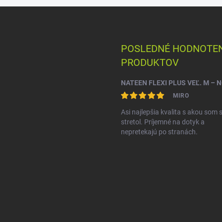
POSLEDNÉ HODNOTEN
PRODUKTOV
MIRO
Asi najlepšia kvalita s akou som 
stretol. Príjemné na dotyk a
nepretekajú po stranách.