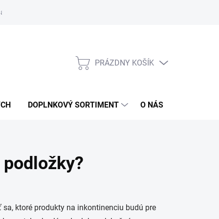
návka
PRÁZDNY KOŠÍK
NÁKUPNÝ
KOŠÍK
ÝCH
DOPLNKOVÝ SORTIMENT
O NÁS
MOJA OB
é podložky?
 sa, ktoré produkty na inkontinenciu budú pre