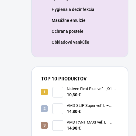
Hygiena a dezinfekcia
Masážne emulzie
Ochrana postele
Obkladové vankúše
TOP 10 PRODUKTOV
Nateen Flexi Plus veľ. L/XL –
nohavičky plienkové (10ks)
10,30 €
AMD SLIP Super veľ. L –
14,80 €
inkontinenčné plienky (20ks)
AMD PANT MAXI veľ. L –
14,98 €
plienkové nohavičky (14ks)