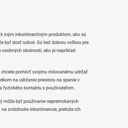
u k iným inkontinenčným produktom, ako sú
e byť dosť rušivé. Sú tiež dobrou voľbou pre
 osobných okolností, ako je napríklad
u, a chcete pomôcť svojmu milovanému udržať
edkom na udržanie priestoru na spanie v
ľa fyzického kontaktu s používateľom.
ie) môže byť používanie nepremokavých
na zvládnutie inkontinencie, pretože ich