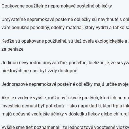
Opakovane použiteľné nepremokavé posteľné obliečky
Umývateľné nepremokavé posteľné obliečky sú navrhnuté s oh
vám ponúkne pohodlný, odolný materiál, ktorý vydrží a ľahko s
Keďže sú opakovane použiteľné, sú tiež oveľa ekologickejšie 
za peniaze.
Jedinou nevýhodou umývateľnej posteľnej bielizne je, že si v
niektorých nemusí byť vždy dostupné.
Jednorazové nepremokavé posteľné obliečky majú určite svoje 
Ako je uvedené vyššie, môžu byť skvelé pre tých, ktorí ich nemu
investícia nemusí byť potrebná – ako napríklad tí, ktorí trpia 
majú dočasné vedľajšie účinky v dôsledku liekov alebo chirurg
Vyššie sme tiež poznamenali, že jednorazové vodotesné vložky