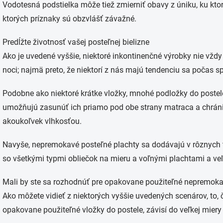
Vodotesná podstielka môže tiež zmierniť obavy z úniku, ku kto
ktorých príznaky sú obzvlášť závažné.
Predĺžte životnosť vašej posteľnej bielizne
Ako je uvedené vyššie, niektoré inkontinenčné výrobky nie vžd
noci; najmä preto, že niektorí z nás majú tendenciu sa počas 
Podobne ako niektoré krátke vložky, mnohé podložky do postele 
umožňujú zasunúť ich priamo pod obe strany matraca a chráni
akoukoľvek vlhkosťou.
Navyše, nepremokavé posteľné plachty sa dodávajú v rôznych 
so všetkými typmi obliečok na mieru a voľnými plachtami a v
Mali by ste sa rozhodnúť pre opakovane použiteľné nepremoka
Ako môžete vidieť z niektorých vyššie uvedených scenárov, to, 
opakovane použiteľné vložky do postele, závisí do veľkej mier