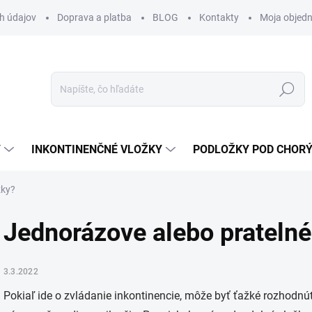
h údajov
Doprava a platba
BLOG
Kontakty
Moja objed
Hľadať
Y
INKONTINENČNÉ VLOŽKY
PODLOŽKY POD CHOR
žky?
Jednorázove alebo prateln
3.3.2022
Pokiaľ ide o zvládanie inkontinencie, môže byť ťažké rozhodnúť