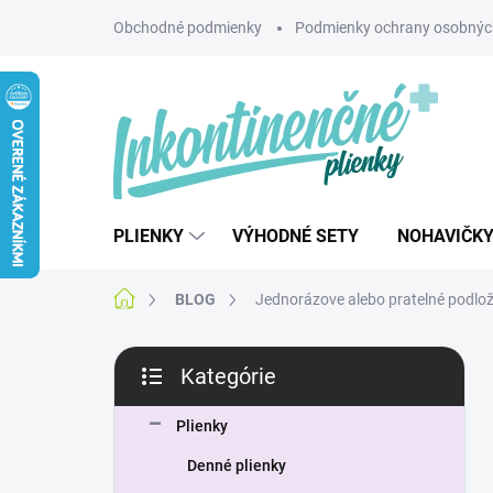
Prejsť
Obchodné podmienky
Podmienky ochrany osobnýc
na
obsah
PLIENKY
VÝHODNÉ SETY
NOHAVIČK
Domov
BLOG
Jednorázove alebo pratelné podlo
B
Kategórie
o
Preskočiť
č
kategórie
n
Plienky
ý
Denné plienky
p