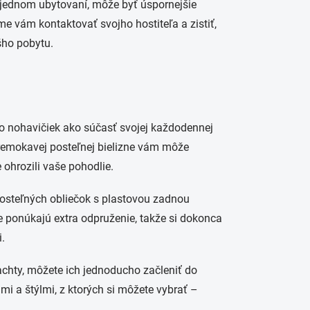
 v jednom ubytovaní, môže byť úspornejšie
 vám kontaktovať svojho hostiteľa a zistiť,
šho pobytu.
ebo nohavičiek ako súčasť svojej každodennej
epremokavej posteľnej bielizne vám môže
ohrozili vaše pohodlie.
osteľných obliečok s plastovou zadnou
le ponúkajú extra odpruženie, takže si dokonca
i.
chty, môžete ich jednoducho začleniť do
mi a štýlmi, z ktorých si môžete vybrať –