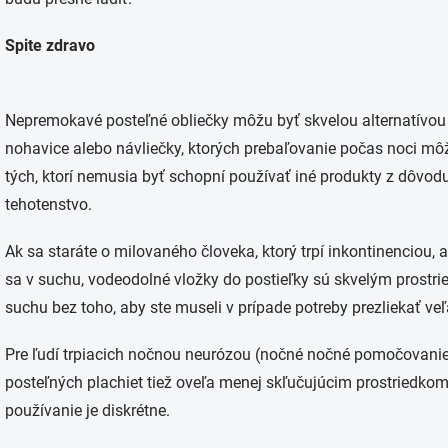
Spite zdravo
Nepremokavé posteľné obliečky môžu byť skvelou alternatívo
nohavice alebo návliečky, ktorých prebaľovanie počas noci môž
tých, ktorí nemusia byť schopní používať iné produkty z dôvodu
tehotenstvo.
Ak sa staráte o milovaného človeka, ktorý trpí inkontinencio
sa v suchu, vodeodolné vložky do postieľky sú skvelým prostri
suchu bez toho, aby ste museli v prípade potreby prezliekať ve
Pre ľudí trpiacich nočnou neurózou (nočné nočné pomočovan
posteľných plachiet tiež oveľa menej skľučujúcim prostriedkom 
používanie je diskrétne.