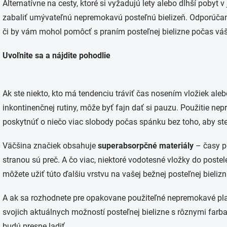
Alternatívne na cesty, ktoré si vyžadujú lety alebo dlhší pobyt
zabaliť umývateľnú nepremokavú posteľnú bielizeň. Odporúčame
či by vám mohol pomôcť s praním posteľnej bielizne počas vá
Uvoľnite sa a nájdite pohodlie
Ak ste niekto, kto má tendenciu tráviť čas nosením vložiek al
inkontinenčnej rutiny, môže byť fajn dať si pauzu. Použitie n
poskytnúť o niečo viac slobody počas spánku bez toho, aby ste 
Väčšina značiek obsahuje
superabsorpčné materiály
– časy p
stranou sú preč. A čo viac, niektoré vodotesné vložky do poste
môžete užiť túto ďalšiu vrstvu na vašej bežnej posteľnej bielizn
A ak sa rozhodnete pre opakovane použiteľné nepremokavé pla
svojich aktuálnych možností posteľnej bielizne s rôznymi farba
budú presne ladiť.