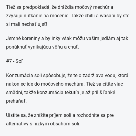
Tiež sa predpokladá, že dráždia močový mechúr a
zvyšujú nutkanie na močenie. Takže chilli a wasabi by ste
si mali nechať ujsť!
Jemné koreniny a bylinky však môžu vašim jedlám aj tak
ponúknuť vynikajúcu vôňu a chuť.
#7 - Soľ
Konzumácia soli spôsobuje, že telo zadržiava vodu, ktorá
nakoniec ide do močového mechúra. Tiež sa cítite viac
smädní, takže konzumácia tekutín je až príliš ľahké
preháňať.
Uistite sa, že znížite príjem soli a rozhodnite sa pre
alternatívy s nízkym obsahom soli.