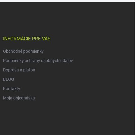
Z
á
p
ä
t
i
INFORMÁCIE PRE VÁS
e
Obchodné podmienky
Podmienky ochrany osobných údajov
Doprava a platba
BLOG
Kontakty
Moja objednávka