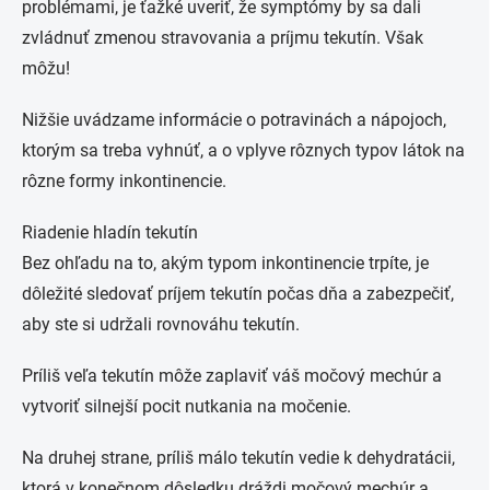
problémami, je ťažké uveriť, že symptómy by sa dali
zvládnuť zmenou stravovania a príjmu tekutín. Však
môžu!
Nižšie uvádzame informácie o potravinách a nápojoch,
ktorým sa treba vyhnúť, a o vplyve rôznych typov látok na
rôzne formy inkontinencie.
Riadenie hladín tekutín
Bez ohľadu na to, akým typom inkontinencie trpíte, je
dôležité sledovať príjem tekutín počas dňa a zabezpečiť,
aby ste si udržali rovnováhu tekutín.
Príliš veľa tekutín môže zaplaviť váš močový mechúr a
vytvoriť silnejší pocit nutkania na močenie.
Na druhej strane, príliš málo tekutín vedie k dehydratácii,
ktorá v konečnom dôsledku dráždi močový mechúr a