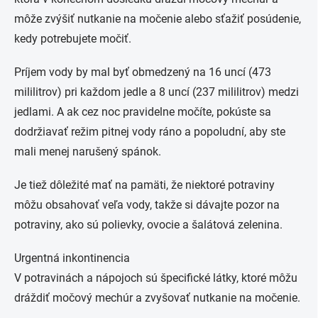
môže zvýšiť nutkanie na močenie alebo sťažiť posúdenie,
kedy potrebujete močiť.
Príjem vody by mal byť obmedzený na 16 uncí (473
mililitrov) pri každom jedle a 8 uncí (237 mililitrov) medzi
jedlami. A ak cez noc pravidelne močíte, pokúste sa
dodržiavať režim pitnej vody ráno a popoludní, aby ste
mali menej narušený spánok.
Je tiež dôležité mať na pamäti, že niektoré potraviny
môžu obsahovať veľa vody, takže si dávajte pozor na
potraviny, ako sú polievky, ovocie a šalátová zelenina.
Urgentná inkontinencia
V potravinách a nápojoch sú špecifické látky, ktoré môžu
dráždiť močový mechúr a zvyšovať nutkanie na močenie.