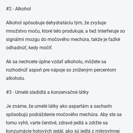
#2 - Alkohol
Alkohol spôsobuje dehydratáciu tým, že zvyšuje
množstvo moču, ktoré telo produkuje, a tiež interferuje so
signálmi mozgu do močového mechúra, takže je ťažké
odhadnúť, kedy močiť.
Ak sa nechcete úplne vzdať alkoholu, môžete sa
rozhodnúť aspoň pre nápoje so zníženým percentom
alkoholu.
#3 - Umelé sladidlá a konzervačné látky
Je známe, že umelé látky ako aspartám a sacharín
spôsobujú podráždenie močového mechúra. Aby ste sa
tomu vyhli, varte čerstvé, zdravé jedlá a zdržte sa
konzumácie hotových jedál, ako sú jedlá z mikrovlnnej