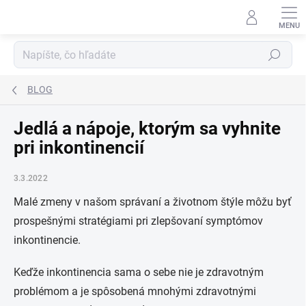
Prejsť
na
obsah
Hľadať
BLOG
Jedlá a nápoje, ktorým sa vyhnite
pri inkontinencií
3.3.2022
Malé zmeny v našom správaní a životnom štýle môžu byť
prospešnými stratégiami pri zlepšovaní symptómov
inkontinencie.
Keďže inkontinencia sama o sebe nie je zdravotným
problémom a je spôsobená mnohými zdravotnými