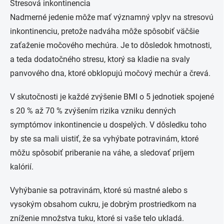
Stresová inkontinencia
Nadmerné jedenie môže mať významný vplyv na stresovú
inkontinenciu, pretože nadváha môže spôsobiť väčšie
zaťaženie močového mechúra. Je to dôsledok hmotnosti,
a teda dodatočného stresu, ktorý sa kladie na svaly
panvového dna, ktoré obklopujú močový mechúr a črevá.
V skutočnosti je každé zvýšenie BMI o 5 jednotiek spojené
s 20 % až 70 % zvýšením rizika vzniku denných
symptómov inkontinencie u dospelých. V dôsledku toho
by ste sa mali uistiť, že sa vyhýbate potravinám, ktoré
môžu spôsobiť priberanie na váhe, a sledovať príjem
kalórií.
Vyhýbanie sa potravinám, ktoré sú mastné alebo s
vysokým obsahom cukru, je dobrým prostriedkom na
zníženie množstva tuku, ktoré si vaše telo ukladá.