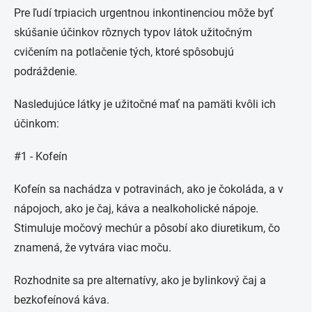
Pre ľudí trpiacich urgentnou inkontinenciou môže byť
skúšanie účinkov rôznych typov látok užitočným
cvičením na potlačenie tých, ktoré spôsobujú
podráždenie.
Nasledujúce látky je užitočné mať na pamäti kvôli ich
účinkom:
#1 - Kofeín
Kofeín sa nachádza v potravinách, ako je čokoláda, a v
nápojoch, ako je čaj, káva a nealkoholické nápoje.
Stimuluje močový mechúr a pôsobí ako diuretikum, čo
znamená, že vytvára viac moču.
Rozhodnite sa pre alternatívy, ako je bylinkový čaj a
bezkofeínová káva.