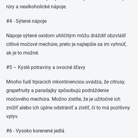
rúry a nealkoholické nápoje.
#4 - Sýtené nápoje
Nápoje sýtené oxidom uhličitým môžu dráždiť obzvlášť
citlivé močové mechúre, preto je najlepšie sa im vyhnúť,
ak je to možné.
#5 – Kyslé potraviny a ovocné šťavy
Mnoho ľudí trpiacich inkontinenciou uvádza, že citrusy,
grapefruity a paradajky spôsobujú podráždenie
močového mechúra. Možno zistíte, že je užitočné ich
znížiť alebo ich úplne odstrániť a zistiť, či to má pozitívny
vplyv.
#6 - Vysoko korenené jedlá