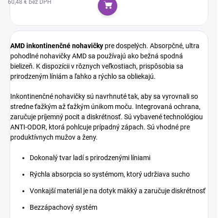
60,48 € bez DPH
Do košíka
AMD inkontinenčné nohavičky
pre dospelých.
Absorpčné, ultra
pohodlné nohavičky AMD sa používajú ako bežná spodná
bielizeň. K dispozícii v rôznych veľkostiach, prispôsobia sa
prirodzeným líniám a ľahko a rýchlo sa obliekajú.
Inkontinenčné nohavičky sú navrhnuté tak, aby sa vyrovnali so
stredne ťažkým až ťažkým únikom moču. Integrovaná ochrana,
zaručuje príjemný pocit a diskrétnosť. Sú vybavené technológiou
ANTI-ODOR, ktorá pohlcuje prípadný zápach. Sú vhodné pre
produktívnych mužov a ženy.
Dokonalý tvar ladí s prirodzenými líniami
Rýchla absorpcia so systémom, ktorý udržiava sucho
Vonkajší materiál je na dotyk mäkký a zaručuje diskrétnosť
Bezzápachový systém