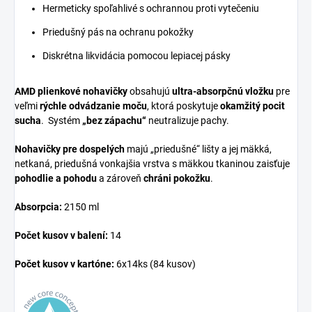
Hermeticky spoľahlivé s ochrannou proti vytečeniu
Priedušný pás na ochranu pokožky
Diskrétna likvidácia pomocou lepiacej pásky
AMD plienkové nohavičky
obsahujú
ultra-absorpčnú
vložku
pre
veľmi
rýchle odvádzanie moču
, ktorá poskytuje
okamžitý pocit
sucha
. Systém
„bez zápachu“
neutralizuje pachy.
Nohavičky pre dospelých
majú „priedušné“ lišty a jej mäkká,
netkaná, priedušná vonkajšia vrstva s mäkkou tkaninou zaisťuje
pohodlie a pohodu
a zároveň
chráni pokožku
.
Absorpcia:
215
0
ml
Počet kusov v balení:
14
Počet kusov v kartóne:
6x14ks (84 kusov)