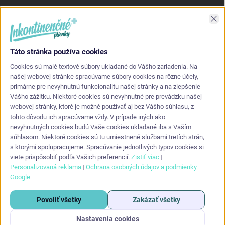
Asi najlepšia kvalita s akou som sa stretol. Príjemné na dotyk a
Zav
nepretekajú po stranách.
Táto stránka používa cookies
KONTAKT
Cookies sú malé textové súbory ukladané do Vášho zariadenia. Na
našej webovej stránke spracúvame súbory cookies na rôzne účely,
primárne pre nevyhnutnú funkcionalitu našej stránky a na zlepšenie
info
@
inkontinencneplienky.sk
Vášho zážitku. Niektoré cookies sú nevyhnutné pre prevádzku našej
webovej stránky, ktoré je možné používať aj bez Vášho súhlasu, z
+421 948 864 624
tohto dôvodu ich spracúvame vždy. V prípade iných ako
nevyhnutných cookies budú Vaše cookies ukladané iba s Vaším
súhlasom. Niektoré cookies sú tu umiestnené službami tretích strán,
s ktorými spolupracujeme. Spracúvanie jednotlivých typov cookies si
viete prispôsobiť podľa Vašich preferencií.
Zistiť viac
|
Personalizovaná reklama
|
Ochrana osobných údajov a podmienky
Google
Copyright 2026
Inkontinencneplienky.sk
. Všetky práva vyhradené.
Upraviť
Povoliť všetky
Zakázať všetky
nastavenie cookies
Nastavenia cookies
Vytvoril Shoptet