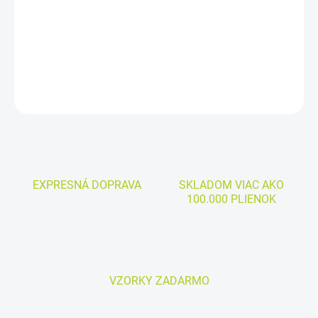
cena:
Cena za kus:
od 0,76€
DETAILNÉ INFORMÁCIE
OPÝTAŤ SA
EXPRESNÁ DOPRAVA
SKLADOM VIAC AKO
100.000 PLIENOK
VZORKY ZADARMO