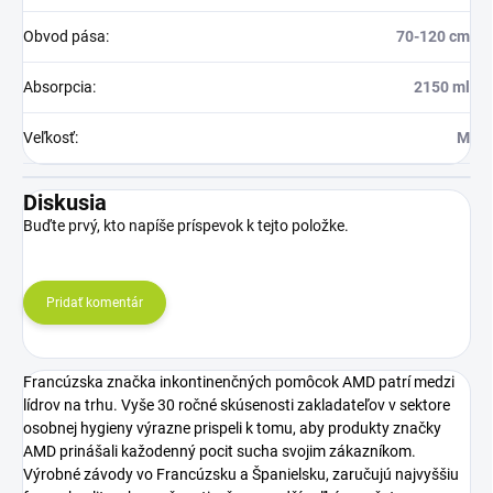
Obvod pása
:
70-120 cm
Absorpcia
:
2150 ml
Veľkosť
:
M
Diskusia
Buďte prvý, kto napíše príspevok k tejto položke.
Pridať komentár
Francúzska značka inkontinenčných pomôcok AMD patrí medzi
lídrov na trhu. Vyše 30 ročné skúsenosti zakladateľov v sektore
osobnej hygieny výrazne prispeli k tomu, aby produkty značky
AMD prinášali kažodenný pocit sucha svojim zákazníkom.
Výrobné závody vo Francúzsku a Španielsku, zaručujú najvyššiu