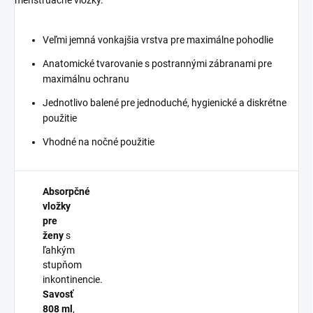
Veľmi jemná vonkajšia vrstva pre maximálne pohodlie
Anatomické tvarovanie s postrannými zábranami pre
maximálnu ochranu
Jednotlivo balené pre jednoduché, hygienické a diskrétne
použitie
Vhodné na nočné použitie
Absorpčné
vložky
pre
ženy
s
ľahkým
stupňom
inkontinencie.
Savosť
808 ml
,