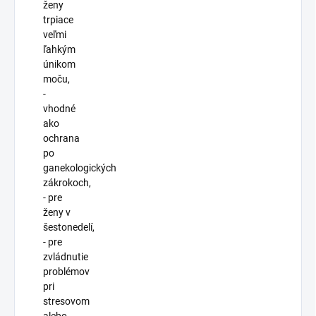
ženy
trpiace
veľmi
ľahkým
únikom
moču,
-
vhodné
ako
ochrana
po
ganekologických
zákrokoch,
- pre
ženy v
šestonedelí,
- pre
zvládnutie
problémov
pri
stresovom
alebo