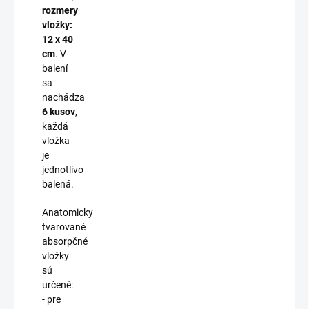
rozmery
vložky:
12 x 40
cm
. V
balení
sa
nachádza
6 kusov
,
každá
vložka
je
jednotlivo
balená.
Anatomicky
tvarované
absorpčné
vložky
sú
určené:
- pre