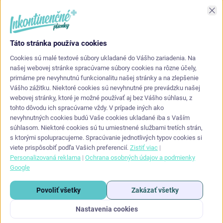
Asi najlepšia kvalita s akou som sa stretol. Príjemné na dotyk a
Zav
nepretekajú po stranách.
Táto stránka používa cookies
KONTAKT
Cookies sú malé textové súbory ukladané do Vášho zariadenia. Na
našej webovej stránke spracúvame súbory cookies na rôzne účely,
primárne pre nevyhnutnú funkcionalitu našej stránky a na zlepšenie
info
@
inkontinencneplienky.sk
Vášho zážitku. Niektoré cookies sú nevyhnutné pre prevádzku našej
webovej stránky, ktoré je možné používať aj bez Vášho súhlasu, z
+421 948 864 624
tohto dôvodu ich spracúvame vždy. V prípade iných ako
nevyhnutných cookies budú Vaše cookies ukladané iba s Vaším
súhlasom. Niektoré cookies sú tu umiestnené službami tretích strán,
s ktorými spolupracujeme. Spracúvanie jednotlivých typov cookies si
viete prispôsobiť podľa Vašich preferencií.
Zistiť viac
|
Personalizovaná reklama
|
Ochrana osobných údajov a podmienky
Google
Copyright 2026
Inkontinencneplienky.sk
. Všetky práva vyhradené.
Upraviť
Povoliť všetky
Zakázať všetky
nastavenie cookies
Nastavenia cookies
Vytvoril Shoptet