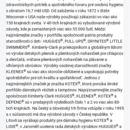
zdravotníckych potrieb a spotrebného tovaru pre osobnú hygienu
s obratom 16,7 mld USD. Od založenia v roku 1872 v štáte
Wisconsin v USA naše výrobky používajú zákazníci vo viac ako
150 krajinách sveta. V 40-tich krajinách sú vybudované výrobné
závody, kde je zamastených viac ako 55 000 ľudí. Medzi
najznámejšie značky v portfóliu spoločnosti patria produkty
®
®
®
starostlivosti o deti - HUGGIES
, PULL-UPS
, DRYNITES
LITTLE
®
SWIMMERS
. Kimberly-Clark je priekopníkom a globálnym lídrom
vo výrobe detských plienok a plienkových nohavičiek pre chlapcov
a dievčatá, vrátane plienkových nohavičiek na plávanie a
vlhčených obrúskov. Výrobky osobnej starostlivosti značky
®
KLEENEX
sú viac ako storočie obľúbené a uspokojujú potreby
spotrebiteľov pre ich kvalitu a spoľahlivosť. Jednou z
®
najznámejších značiek je značka KOTEX
, ktorá ponúka široké
portfólio dámskych vložiek a tampónov. Najvýznamnejšie značky
®
®
®
spoločnosti Kimberly-Clark HUGGIES
, KLEENEX
, KOTEX
a
®
DEPEND
sú v predajných výsledkoch číslo 1 a 2 vo viac ako 80-
tich krajinách. Na český a slovenský trh firma vstúpila v roku 1995
a v súčasnosti má dva výrobné závody v Českej republike. V
®
Litovli sa vyrábajú produkty pre dámsku hygienu KOTEX
a
®
®
LIDIE
, v Jaroměři ucelená rada detských výrobkov HUGGIES
a