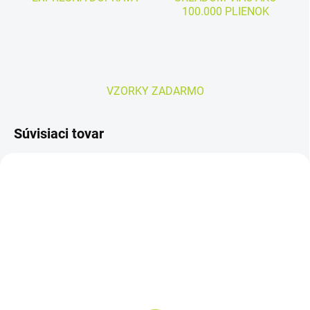
100.000 PLIENOK
VZORKY ZADARMO
Súvisiaci tovar
SKLADOM
SKLADOM
DEPEND SLIP SUPER
MoliCare Premium