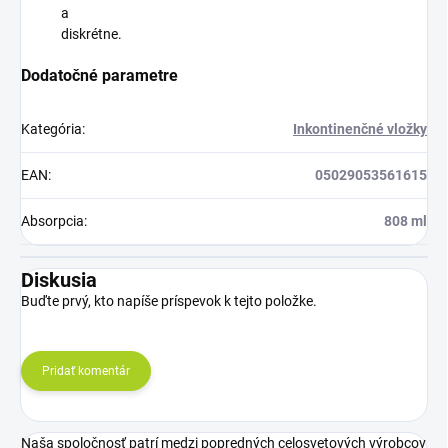
a
diskrétne.
Dodatočné parametre
Kategória
:
Inkontinenčné vložky
EAN
:
05029053561615
Absorpcia
:
808 ml
Diskusia
Buďte prvý, kto napíše príspevok k tejto položke.
Pridať komentár
Naša spoločnosť patrí medzi popredných celosvetových výrobcov