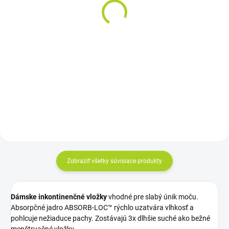
PLUS L, priedušné
Mobile 5 kvapiek M
plienkové nohavičky,
zelené, plienkové
boky 120-150cm, 15 ks
nohavičky naťahovacie
12,15 €
10,22 €
14ks
Do košíka
Do košíka
Cena za kus: 0,810 €
Cena za kus: 0,73€
Zobraziť všetky súvisiace produkty
Dámske inkontinenčné vložky
vhodné pre slabý únik moču.
Absorpčné jadro ABSORB-LOC™ rýchlo uzatvára vlhkosť a
pohlcuje nežiaduce pachy. Zostávajú 3x dlhšie suché ako bežné
menštruačné vložky.