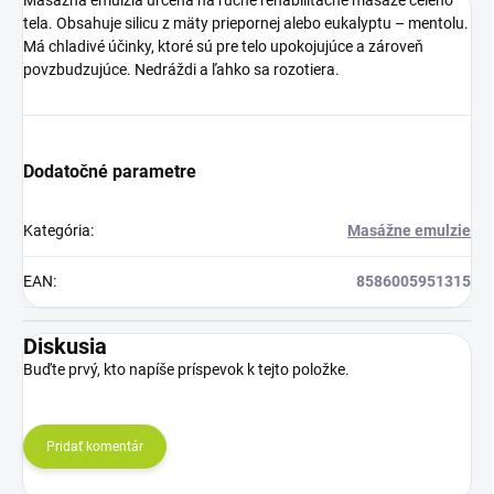
Masážna emulzia určená na ručné rehabilitačné masáže celého
tela. Obsahuje silicu z mäty priepornej alebo eukalyptu – mentolu.
Má chladivé účinky, ktoré sú pre telo upokojujúce a zároveň
povzbudzujúce.
Nedráždi a ľahko sa rozotiera.
Dodatočné parametre
Kategória
:
Masážne emulzie
EAN
:
8586005951315
Diskusia
Buďte prvý, kto napíše príspevok k tejto položke.
Pridať komentár