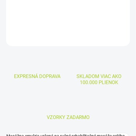
Tónus Mentol - Masážna emulzia určená na ručné rehabilitačné
masáže celého tela.
DETAILNÉ INFORMÁCIE
OPÝTAŤ SA
EXPRESNÁ DOPRAVA
SKLADOM VIAC AKO
100.000 PLIENOK
VZORKY ZADARMO