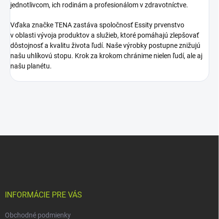
jednotlivcom, ich rodinám a profesionálom v zdravotníctve.
Vďaka značke TENA zastáva spoločnosť Essity prvenstvo
v oblasti vývoja produktov a služieb, ktoré pomáhajú zlepšovať
dôstojnosť a kvalitu života ľudí. Naše výrobky postupne znižujú
našu uhlíkovú stopu. Krok za krokom chránime nielen ľudí, ale aj
našu planétu.
Z
á
p
ä
t
i
INFORMÁCIE PRE VÁS
e
Obchodné podmienky