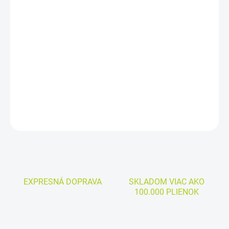
DORUČIŤ DO:
11.8.2026
−
+
Pridať do košíka
Cena za kus: 0,48€
DETAILNÉ INFORMÁCIE
OPÝTAŤ SA
EXPRESNÁ DOPRAVA
SKLADOM VIAC AKO
100.000 PLIENOK