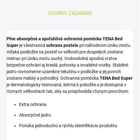
VZORKY ZADARMO
Plne absorpčná a spoľahlivá ochranná pomôcka TENA Bed
Super
je všestranná
ochrana postele
pri náhodnom úniku moču.
Vďaka podložke na posteľ vo veľkosti pre dospelých zostane
matrac pri úniku moču suchý. Vodoodolná spodná vrstva
bezpečne ochráni aj kreslá, pohovky a invalidné vozíky. Stabilné
jadro rovnomerne uzamkne tekutinu v podložke a jej povrch
zostane mäkký a pohodlný. Ochranná pomôcka
TENA Bed Super
je dermatologicky testovaná, šetrná k pokožke a je dostupná v
rôznych veľkostiach tak, aby sa prispôsobila rôznym povrchom.
Extra ochrana
Absorpčné jadro
Ponúka jednoduchú a rýchlu identifikáciu produktu