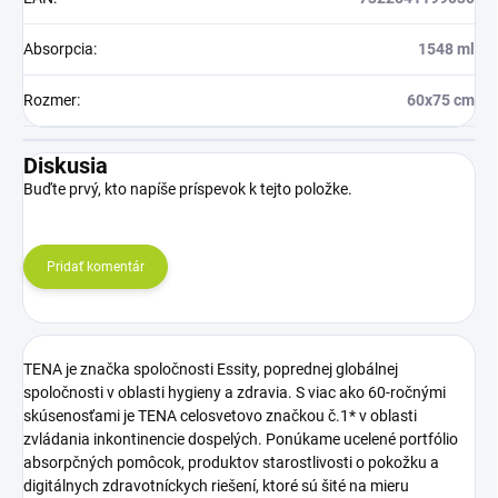
Absorpcia
:
1548 ml
Rozmer
:
60x75 cm
Diskusia
Buďte prvý, kto napíše príspevok k tejto položke.
Pridať komentár
TENA je značka spoločnosti Essity, poprednej globálnej
spoločnosti v oblasti hygieny a zdravia. S viac ako 60-ročnými
skúsenosťami je TENA celosvetovo značkou č.1* v oblasti
zvládania inkontinencie dospelých. Ponúkame ucelené portfólio
absorpčných pomôcok, produktov starostlivosti o pokožku a
digitálnych zdravotníckych riešení, ktoré sú šité na mieru