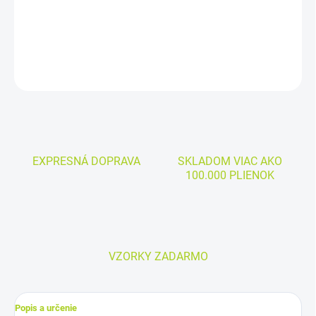
SUDOCREM Multi-expert ochranný krém 125 g
DETAILNÉ INFORMÁCIE
OPÝTAŤ SA
EXPRESNÁ DOPRAVA
SKLADOM VIAC AKO
100.000 PLIENOK
VZORKY ZADARMO
Popis a určenie