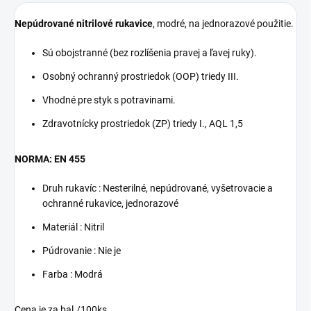
Nepúdrované nitrilové rukavice
, modré, na jednorazové použitie.
Sú obojstranné (bez rozlíšenia pravej a ľavej ruky).
Osobný ochranný prostriedok (OOP) triedy III.
Vhodné pre styk s potravinami.
Zdravotnícky prostriedok (ZP) triedy I., AQL 1,5
NORMA: EN 455
Druh rukavíc : Nesterilné, nepúdrované, vyšetrovacie a
ochranné rukavice, jednorazové
Materiál : Nitril
Púdrovanie : Nie je
Farba : Modrá
Cena je za bal./100ks