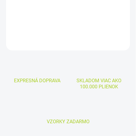
Cena za kus: 0,055€
DETAILNÉ INFORMÁCIE
OPÝTAŤ SA
EXPRESNÁ DOPRAVA
SKLADOM VIAC AKO
100.000 PLIENOK
VZORKY ZADARMO