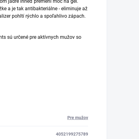
vom jadre ihneď premení moč na gél.
ke a je tak antibakteriálne - eliminuje až
izer pohltí rýchlo a spoľahlivo zápach.
ts sú určené pre aktívnych mužov so
Pre mužov
4052199275789