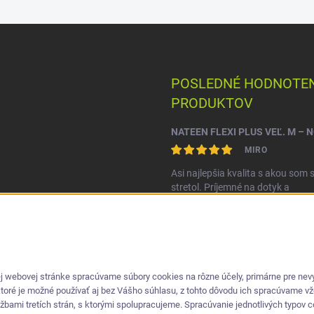
POSLEDNÉ HODNOTEN
PRODUKTOV
MIRO
Asi najlepšia kvalita s akou som 
stretol. Príjemné na dotyk a
nepretekajú po stranách.
 webovej stránke spracúvame súbory cookies na rôzne účely, primárne pre nevyh
ktoré je možné používať aj bez Vášho súhlasu, z tohto dôvodu ich spracúvame v
ami tretích strán, s ktorými spolupracujeme. Spracúvanie jednotlivých typov coo