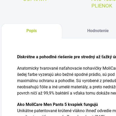
PLIENOK
Popis
Hodnotenie
Diskrétne a pohodlné riešenie pre stredný až ťažký 
Anatomicky tvarované naťahovacie nohavičky MoliCar
šedej farbe vyzerajú ako bežné spodné prádlo, sú po
maximálnu ochranu a pohodlie. Sú vyrobené z prieduš
neobsahujú fólie a iné umelé materiály, a preto nedrážd
povrch ničí až 99,9% baktérií a vďaka tomu dokáže ne
Ako MoliCare Men Pants 5 kvapiek fungujú
Unikátne patentované krútené vlákno ihneď odvedie mo