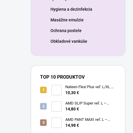
Hygiena a dezinfekcia
Masážne emulzie
Ochrana postele
Obkladové vankúše
TOP 10 PRODUKTOV
Nateen Flexi Plus veľ. L/XL –
nohavičky plienkové (10ks)
10,30 €
AMD SLIP Super veľ. L –
14,80 €
inkontinenčné plienky (20ks)
AMD PANT MAXI veľ. L –
14,98 €
plienkové nohavičky (14ks)