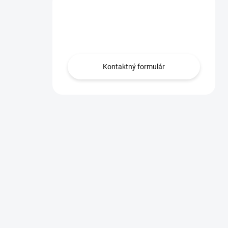
Máte otázku?
Obráťte sa na nás.
Kontaktný formulár