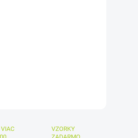
:
EME DORUČIŤ
8.2026
−
+
Pridať do košíka
 za kus:
0,830€
ILNÉ INFORMÁCIE
OPÝTAŤ SA
VIAC
VZORKY
00
ZADARMO