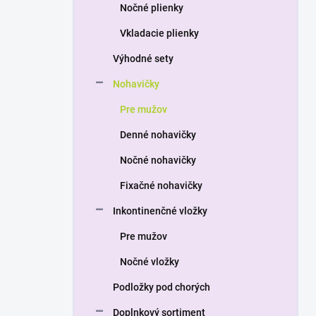
a
Nočné plienky
n
Vkladacie plienky
e
l
Výhodné sety
Nohavičky
Pre mužov
Denné nohavičky
Nočné nohavičky
Fixačné nohavičky
Inkontinenčné vložky
Pre mužov
Nočné vložky
Podložky pod chorých
Doplnkový sortiment