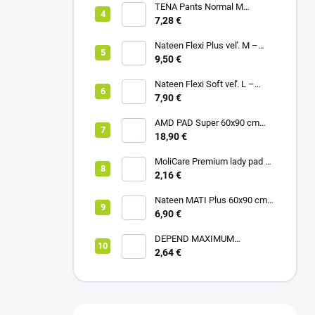
TENA Pants Normal M
naťahovacie inkontinenčné
7,28 €
nohavičky 1x10ks
Nateen Flexi Plus veľ. M –
nohavičky plienkové (10ks)
9,50 €
Nateen Flexi Soft veľ. L –
nohavičky plienkové (10ks)
7,90 €
AMD PAD Super 60x90 cm
podložka pod pacienta (30ks)
18,90 €
MoliCare Premium lady pad 3
kvapky inkontinenčné vložky
2,16 €
12ks
Nateen MATI Plus 60x90 cm
podložka pod pacienta (10ks)
6,90 €
DEPEND MAXIMUM
inkontinenčné vložky pre ženy,
2,64 €
12,5x34cm, savosť 953ml,
6ks