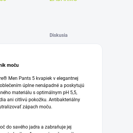
Diskusia
únik moču
e® Men Pants 5 kvapiek v elegantnej
d oblečením úplne nenápadné a poskytujú
ného materiálu s optimálnym pH 5,5,
ia ani citlivú pokožku. Antibakteriálny
utralizovať zápach moču.
č do savého jadra a zabraňuje jej