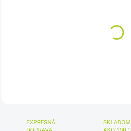
cena
MÔŽ
DO:
11.
Cena
DETA
EXPRESNÁ
SKLADOM 
DOPRAVA
AKO 100.0