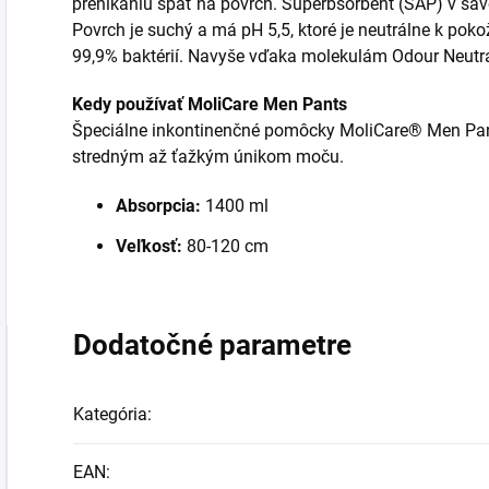
prenikaniu späť na povrch. Superbsorbent (SAP) v sa
Povrch je suchý a má pH 5,5, ktoré je neutrálne k pokož
99,9% baktérií. Navyše vďaka molekulám Odour Neutral
Kedy používať MoliCare Men Pants
Špeciálne inkontinenčné pomôcky MoliCare® Men Pan
stredným až ťažkým únikom moču.
Absorpcia:
1400 ml
Veľkosť:
80-120 cm
Dodatočné parametre
Kategória
:
EAN
: