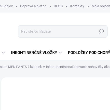
h údajov
Doprava a platba
BLOG
Kontakty
Moja objed
Hľadať
Y
INKONTINENČNÉ VLOŽKY
PODLOŽKY POD CHOR
mium MEN PANTS 7 kvapiek M inkontinenčné naťahovacie nohavičky 8ks
Neohodnotené
Podrobnosti hodnotenia
ZNAČKA:
HARTM
6,
6,3
Jedn
SK