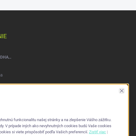
IE
NATEEN FLEXI PLUS VEĽ. M – NOHAVIČKY PLIENKOVÉ (10KS)
sa
Zavrieť
nutnú funkcionalitu našej stránky a na zlepšenie Vášho zážitku.
ždy. V prípade iných ako nevyhnutných cookies budú Vaše cookies
kies si viete prispôsobiť podľa Vašich preferencií.
Zistiť viac
|