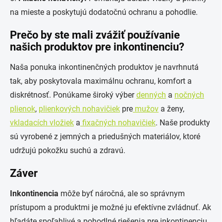
na mieste a poskytujú dodatočnú ochranu a pohodlie.
Prečo by ste mali zvážiť používanie
našich produktov pre inkontinenciu?
Naša ponuka inkontinenčných produktov je navrhnutá
tak, aby poskytovala maximálnu ochranu, komfort a
diskrétnosť. Ponúkame široký výber
denných
a
nočných
plienok
,
plienkových nohavičiek
pre
mužov
a ženy,
vkladacích vložiek
a
fixačných nohavičiek
. Naše produkty
sú vyrobené z jemných a priedušných materiálov, ktoré
udržujú pokožku suchú a zdravú.
Záver
Inkontinencia
môže byť náročná, ale so správnym
prístupom a produktmi je možné ju efektívne zvládnuť. Ak
hľadáte spoľahlivé a pohodlné riešenia pre inkontinenciu,