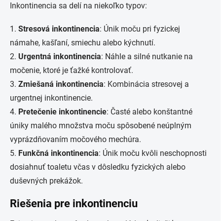
Inkontinencia sa delí na niekoľko typov:
1.
Stresová inkontinencia
: Únik moču pri fyzickej
námahe, kašľaní, smiechu alebo kýchnutí.
2.
Urgentná inkontinencia
: Náhle a silné nutkanie na
močenie, ktoré je ťažké kontrolovať.
3.
Zmiešaná inkontinencia
: Kombinácia stresovej a
urgentnej inkontinencie.
4.
Pretečenie inkontinencie
: Časté alebo konštantné
úniky malého množstva moču spôsobené neúplným
vyprázdňovaním močového mechúra.
5.
Funkčná inkontinencia
: Únik moču kvôli neschopnosti
dosiahnuť toaletu včas v dôsledku fyzických alebo
duševných prekážok.
Riešenia pre inkontinenciu