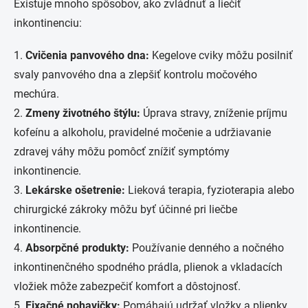
Existuje mnoho spôsobov, ako zvládnuť a liečiť
inkontinenciu:
1.
Cvičenia panvového dna:
Kegelove cviky môžu posilniť
svaly panvového dna a zlepšiť kontrolu močového
mechúra.
2.
Zmeny životného štýlu:
Úprava stravy, zníženie príjmu
kofeínu a alkoholu, pravidelné močenie a udržiavanie
zdravej váhy môžu pomôcť znížiť symptómy
inkontinencie.
3.
Lekárske ošetrenie:
Lieková terapia, fyzioterapia alebo
chirurgické zákroky môžu byť účinné pri liečbe
inkontinencie.
4.
Absorpčné produkty:
Používanie denného a nočného
inkontinenčného spodného prádla, plienok a vkladacích
vložiek môže zabezpečiť komfort a dôstojnosť.
5.
Fixačné nohavičky:
Pomáhajú udržať vložky a plienky