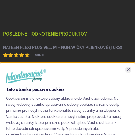
POSLEDNÉ HODNOTENIE PRODUKTOV
NATEEN FLEXI PLUS VEĽ. M – NOHAVIČKY PLIENKOVÉ (10KS)
MIRO
Asi najlepšia kvalita s akou som sa stretol. Príjemné na dotyk a
Zav
nepretekajú po stranách.
Táto stránka používa cookies
KONTAKT
Cookies sú malé textové súbory ukladané do Vášho zariadenia. Na
našej webovej stránke spracúvame súbory cookies na rôzne účely,
primárne pre nevyhnutnú funkcionalitu našej stránky a na zlepšenie
info
@
inkontinencneplienky.sk
Vášho zážitku. Niektoré cookies sú nevyhnutné pre prevádzku našej
webovej stránky, ktoré je možné používať aj bez Vášho súhlasu, z
+421 948 864 624
tohto dôvodu ich spracúvame vždy. V prípade iných ako
nevyhnutných cookies budú Vaše cookies ukladané iba s Vaším