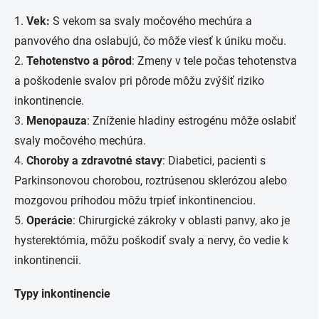
1.
Vek:
S vekom sa svaly močového mechúra a
panvového dna oslabujú, čo môže viesť k úniku moču.
2.
Tehotenstvo a pôrod
: Zmeny v tele počas tehotenstva
a poškodenie svalov pri pôrode môžu zvýšiť riziko
inkontinencie.
3.
Menopauza
: Zníženie hladiny estrogénu môže oslabiť
svaly močového mechúra.
4.
Choroby a zdravotné stavy
: Diabetici, pacienti s
Parkinsonovou chorobou, roztrúsenou sklerózou alebo
mozgovou príhodou môžu trpieť inkontinenciou.
5.
Operácie
: Chirurgické zákroky v oblasti panvy, ako je
hysterektómia, môžu poškodiť svaly a nervy, čo vedie k
inkontinencii.
Typy inkontinencie