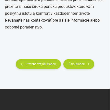
prezrite si našu širokú ponuku produktov, ktoré vám
poskytnú istotu a komfort v každodennom živote.
Neváhajte nás kontaktovať pre ďalšie informácie alebo
odborné poradenstvo.
Predchádzajúci článok
Ďalší článok
Z
á
p
ä