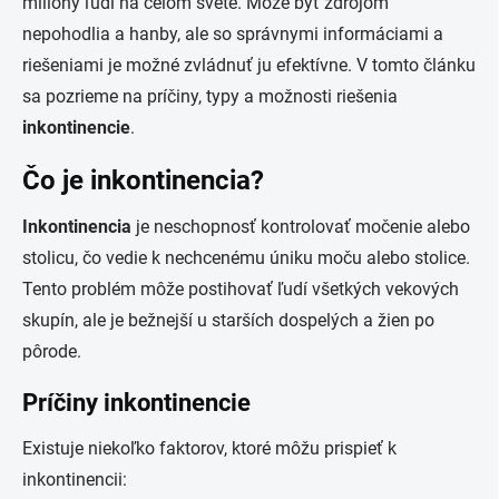
milióny ľudí na celom svete. Môže byť zdrojom
nepohodlia a hanby, ale so správnymi informáciami a
riešeniami je možné zvládnuť ju efektívne. V tomto článku
sa pozrieme na príčiny, typy a možnosti riešenia
inkontinencie
.
Čo je inkontinencia?
Inkontinencia
je neschopnosť kontrolovať močenie alebo
stolicu, čo vedie k nechcenému úniku moču alebo stolice.
Tento problém môže postihovať ľudí všetkých vekových
skupín, ale je bežnejší u starších dospelých a žien po
pôrode.
Príčiny inkontinencie
Existuje niekoľko faktorov, ktoré môžu prispieť k
inkontinencii: