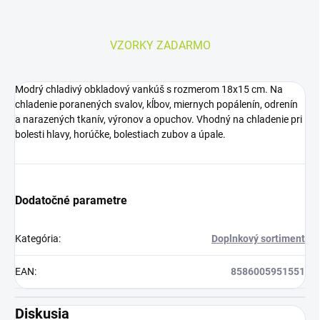
VZORKY ZADARMO
Modrý chladivý obkladový vankúš s rozmerom 18x15 cm. Na
chladenie poranených svalov, kĺbov, miernych popálenín, odrenín
a narazených tkanív, výronov a opuchov. Vhodný na chladenie pri
bolesti hlavy, horúčke, bolestiach zubov a úpale.
Dodatočné parametre
Kategória
:
Doplnkový sortiment
EAN
:
8586005951551
Diskusia