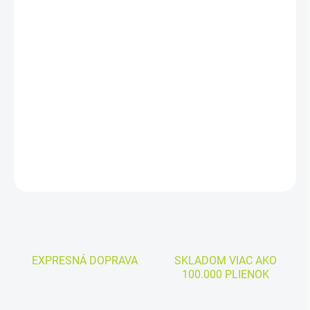
MÔŽEME
DORUČIŤ DO:
11.8.2026
−
+
Pridať do košíka
Modrý chladivý obkladový vankúš - 2ks v balení
DETAILNÉ INFORMÁCIE
OPÝTAŤ SA
EXPRESNÁ DOPRAVA
SKLADOM VIAC AKO
100.000 PLIENOK