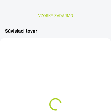
VZORKY ZADARMO
Súvisiaci tovar
AKCIA
TIP
VYPREDANÉ
SKLADOM
AMD PAD Super 60x60
Umývacia pena TENA
cm podložka pod
Wash Mousse 3 in 1
pacienta (30ks)
5,90 €