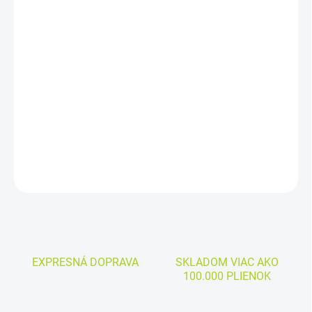
MÔŽEME
DORUČIŤ DO:
11.8.2026
−
+
Pridať do košíka
Cena za kus: 0,690€
DETAILNÉ INFORMÁCIE
OPÝTAŤ SA
EXPRESNÁ DOPRAVA
SKLADOM VIAC AKO
100.000 PLIENOK