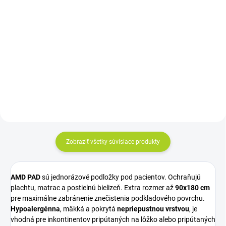
15,60 €
Do košíka
Jednotková
0,52 € / 1 ks
cena:
Umývacia pena TENA ProSkin je
Do košíka
jemná alternatíva k umývaniu
mydlom a vodou a je ideálna na
Cena za kus: 0,520€
časté čistenie, najmä pri
inkontinenčnej starostlivosti.
Zobraziť všetky súvisiace produkty
AMD PAD
sú jednorázové podložky pod pacientov. Ochraňujú
plachtu, matrac a postielnú bielizeň.
Extra rozmer až
90x180 cm
pre maximálne zabránenie znečistenia podkladového povrchu.
Hypoalergénna
, mäkká a pokrytá
nepriepustnou vrstvou
, je
vhodná pre inkontinentov pripútaných na lôžko alebo pripútaných