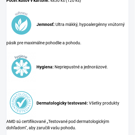
Počet kusov v kartóne:
4x30 ks (120 ks)
Jemnosť:
Ultra mäkký, hypoalergénny vnútorný
pásik pre maximálne pohodlie a pohodu.
Hygiena:
Nepriepustné a jednorázové.
Dermatologicky testované:
Všetky produkty
AMD sú certifikované „Testované pod dermatologickým
dohľadom“, aby zaručili vašu pohodu.