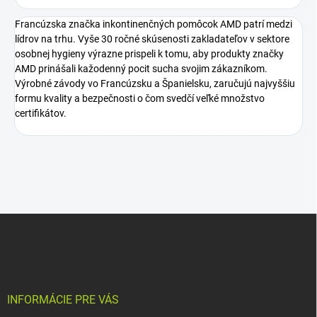
Francúzska značka inkontinenčných pomôcok AMD patrí medzi
lídrov na trhu. Vyše 30 ročné skúsenosti zakladateľov v sektore
osobnej hygieny výrazne prispeli k tomu, aby produkty značky
AMD prinášali kažodenný pocit sucha svojim zákazníkom.
Výrobné závody vo Francúzsku a Španielsku, zaručujú najvyššiu
formu kvality a bezpečnosti o čom svedčí veľké množstvo
certifikátov.
Z
á
p
ä
t
i
INFORMÁCIE PRE VÁS
e