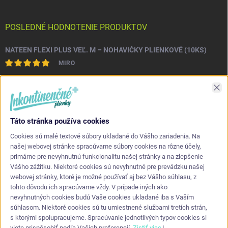
POSLEDNÉ HODNOTENIE PRODUKTOV
NATEEN FLEXI PLUS VEĽ. M – NOHAVIČKY PLIENKOVÉ (10KS)
MIRO
Asi najlepšia kvalita s akou som sa stretol. Príjemné na dotyk a
Zav
nepretekajú po stranách.
Táto stránka používa cookies
KONTAKT
Cookies sú malé textové súbory ukladané do Vášho zariadenia. Na
našej webovej stránke spracúvame súbory cookies na rôzne účely,
primárne pre nevyhnutnú funkcionalitu našej stránky a na zlepšenie
info
@
inkontinencneplienky.sk
Vášho zážitku. Niektoré cookies sú nevyhnutné pre prevádzku našej
webovej stránky, ktoré je možné používať aj bez Vášho súhlasu, z
+421 948 864 624
tohto dôvodu ich spracúvame vždy. V prípade iných ako
nevyhnutných cookies budú Vaše cookies ukladané iba s Vaším
súhlasom. Niektoré cookies sú tu umiestnené službami tretích strán,
s ktorými spolupracujeme. Spracúvanie jednotlivých typov cookies si
viete prispôsobiť podľa Vašich preferencií.
Zistiť viac
|