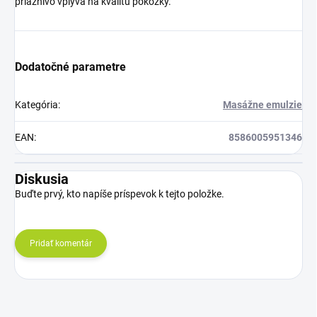
priaznivo vplýva na kvalitu pokožky.
Dodatočné parametre
Kategória
:
Masážne emulzie
EAN
:
8586005951346
Diskusia
Buďte prvý, kto napíše príspevok k tejto položke.
Pridať komentár